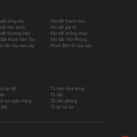
 sắt vũng tàu
+
Két sắt thanh hoá
 sắt hàn quốc
+
Két sắt giá rẻ
 sắt thương hiệu
+
Két sắt chống cháy
 Sắt Khóa Vân Tay
+
Két Sắt Văn Phòng
á vân tay cao cấp
+
Khoá điện tử cao cấp
hồ sơ sắt
+
Tủ treo chìa khoá
ile
+
Tủ sắt
hồ sơ ngân hàng
+
Tủ văn phòng
 Sắt
+
Tủ kệ hồ sơ