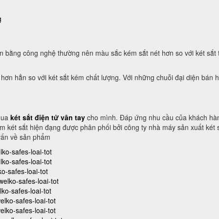
g
n bằng công nghệ thường nên màu sắc kém sắt nét hơn so với két sắt 
 hơn hẳn so với két sắt kém chất lượng. Với những chuỗi đại diện bán 
 mua
két sắt điện tử vân tay
cho mình. Đáp ứng nhu cầu của khách hà
m két sắt hiện đạng được phân phối bởi công ty nhà máy sản xuất két 
vấn về sản phẩm
ko-safes-loai-tot
ko-safes-loai-tot
o-safes-loai-tot
welko-safes-loai-tot
ko-safes-loai-tot
elko-safes-loai-tot
elko-safes-loai-tot