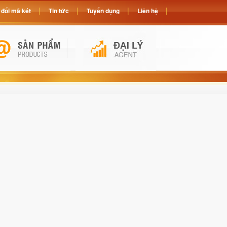
đổi mã két
Tin tức
Tuyển dụng
Liên hệ