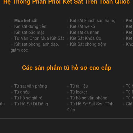
Hệ Thống Phân Phối Két Sắt Trên Toàn Quốc
+
Mua két sắt
+
Két sắt khách sạn hà nội
+
Két
+
Két sắt đựng tiền
+
Két sắt welko
+
Két
+
Két sắt bảo mật
+
Két sắt cá nhân
+
Két
+
Tư Vấn Chọn Mua Két Sắt
+
Két Sắt Khóa Cơ
+
Két
+
Két sắt phòng lãnh đạo,
+
Két Sắt chống trộm
+
Kho
giám đốc
Các sản phẩm tủ hồ sơ cao cấp
+
Tủ sắt văn phòng
+
Tủ tài liệu
+
Tủ 
+
Tủ ghép
+
Tủ locker
+
Tủ f
+
Tủ hồ sơ giá rẻ
+
Tủ hồ sơ văn phòng
+
Tủ 
Văn
+
Tủ Hồ Sơ Di Động
+
Tủ Hồ Sơ Sắt Sơn Tĩnh
+
Giá
Điện