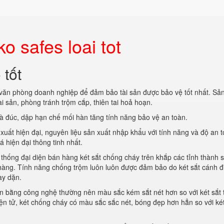
o safes loai tot
 tốt
 văn phòng doanh nghiệp để đảm bảo tài sản được bảo vệ tốt nhất. S
i sản, phòng tránh trộm cắp, thiên tai hoả hoạn.
và đúc, dập hạn chế mối hàn tăng tính năng bảo vệ an toàn.
xuất hiện đại, nguyên liệu sản xuất nhập khẩu với tính năng và độ an 
hiện đại thông tinh nhất.
hống đại diện bán hàng két sắt chống cháy trên khắp các tỉnh thành 
hàng. Tính năng chống trộm luôn luôn được đảm bảo do két sắt cánh 
ày dặn.
n bằng công nghệ thường nên màu sắc kém sắt nét hơn so với két sắt 
điện tử, két chống cháy có màu sắc sắc nét, bóng đẹp hơn hẳn so với két