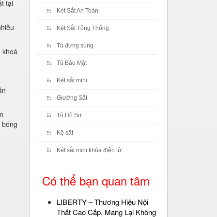
t tại
Két Sắt An Toàn
nhiều
Két Sắt Tổng Thống
Tủ đựng súng
g khoá
Tủ Bảo Mật
Két sắt mini
ản
Giường Sắt
ân
Tủ Hồ Sơ
, bóng
Kệ sắt
Két sắt mini khóa điện tử
Có thể bạn quan tâm
LIBERTY – Thương Hiệu Nội
Thất Cao Cấp, Mang Lại Không