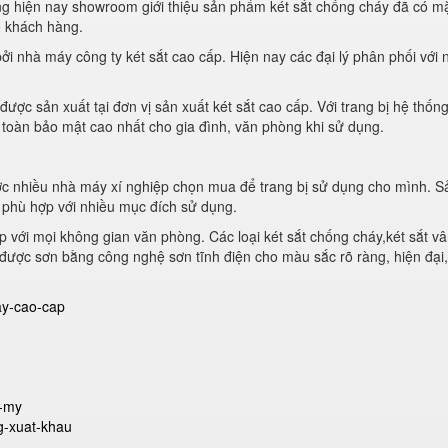
 hiện nay showroom giới thiệu sản phẩm két sắt chống cháy đã có mặ
o khách hàng.
i nhà máy công ty két sắt cao cấp. Hiện nay các đại lý phân phối với 
ợc sản xuất tại đơn vị sản xuất két sắt cao cấp. Với trang bị hệ thốn
 toàn bảo mật cao nhất cho gia đình, văn phòng khi sử dụng.
ợc nhiều nhà máy xí nghiệp chọn mua để trang bị sử dụng cho mình. S
 phù hợp với nhiều mục đích sử dụng.
ợp với mọi không gian văn phòng. Các loại két sắt chống cháy,két sắt v
o được sơn bằng công nghệ sơn tĩnh điện cho màu sắc rõ ràng, hiện đại
ay-cao-cap
u-my
g-xuat-khau