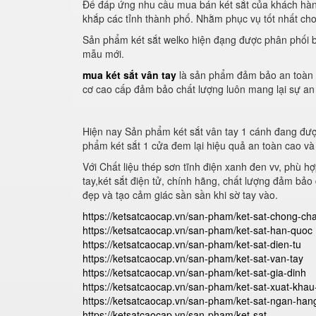
Để đáp ứng nhu cầu mua bán két sắt của khách hàng
khắp các tỉnh thành phố. Nhằm phục vụ tốt nhất ch
Sản phẩm két sắt welko hiện đạng được phân phối bở
mẫu mới.
mua két sắt vân tay
là sản phẩm đảm bảo an toàn đư
cơ cao cấp đảm bảo chất lượng luôn mang lại sự an
Hiện nay Sản phẩm két sắt vân tay 1 cánh đang đư
phẩm két sắt 1 cửa đem lại hiệu quả an toàn cao và
Với Chất liệu thép sơn tĩnh điện xanh đen vv, phù h
tay,két sắt điện tử, chính hãng, chất lượng đảm bả
đẹp và tạo cảm giác sần sần khi sờ tay vào.
https://ketsatcaocap.vn/san-pham/ket-sat-chong-ch
https://ketsatcaocap.vn/san-pham/ket-sat-han-quoc
https://ketsatcaocap.vn/san-pham/ket-sat-dien-tu
https://ketsatcaocap.vn/san-pham/ket-sat-van-tay
https://ketsatcaocap.vn/san-pham/ket-sat-gia-dinh
https://ketsatcaocap.vn/san-pham/ket-sat-xuat-kha
https://ketsatcaocap.vn/san-pham/ket-sat-ngan-han
https://ketsatcaocap.vn/san-pham/ket-sat