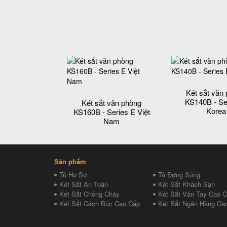
Két sắt văn
KS140B - Se
Két sắt văn phòng
Korea
KS160B - Series E Việt
Nam
Sản phẩm
Tủ Hồ Sơ
Tủ Đựng Súng
Két Sắt An Toàn
Két Sắt Khách Sạn
Két Sắt Chống Cháy
Két Sắt Vân Tay Cao 
Két Sắt Cách Đúc Cao Cấp
Két Sắt Ngân Hàng Ca