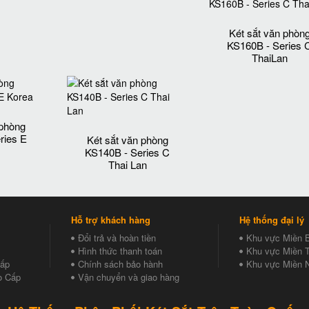
Két sắt văn phòn
KS160B - Series 
ThaiLan
 phòng
ries E
Két sắt văn phòng
KS140B - Series C
Thai Lan
Hỗ trợ khách hàng
Hệ thống đại lý
Đổi trả và hoàn tiền
Khu vực Miền 
Hình thức thanh toán
Khu vực Miền T
Cấp
Chính sách bảo hành
Khu vực Miền 
o Cấp
Vận chuyển và giao hàng