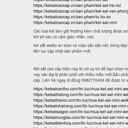
https://ketsatcaocap.vn/san-pham/ket-sat-ha-noi
https://ketsatcaocap.vn/san-pham/ket-sat-van-phon
https://ketsatcaocap.vn/san-pham/tu-ho-so
https://ketsatcaocap.vn/san-pham/ket-sat-mini
Các loại két làm giả thường kém chất lượng được sơ
khi sờ vào có cảm giác nhẵn, mịn.
két sắt welko an toàn có màu sắc sắc nét, bóng đẹp
liên tục cập nhật sản phẩm mới.
Két sắt cao cấp hiện nay là nơi uy tín để bạn chọn
nay các đại lý phân phối với nhiều mẫu mới.Sản phẩ
cấp. Liên hệ ngay di động 0982770404 để được tư 
https://ketsatcantho.com/tin-tuc/mua-ket-sat-mini-wel
https://ketsathalong.com/tin-tuc/mua-ket-sat-mini-wel
https://ketsathanoi.com/tin-tuc/mua-ket-sat-mini-welk
https://ketsatnhatrang.com/tin-tuc/mua-ket-sat-mini-
https://ketsatsaigon.com/tin-tuc/mua-ket-sat-mini-wel
https://ketsatvungtau.com/tin-tuc/mua-ket-sat-mini-w
https://ketsatbienhoa.com/tin-tuc/mua-ket-sat-mini-w