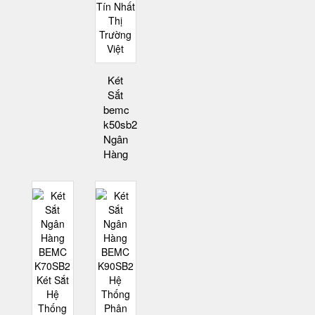
Két
Sắt
bemc
k50sb2
Ngân
Hàng