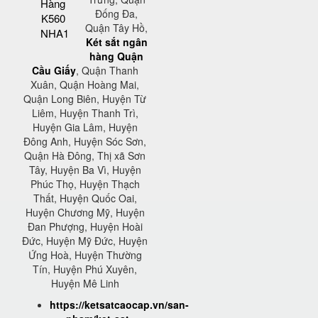
Hàng
Đống Đa,
K560
Quận Tây Hồ,
NHA1
Két sắt ngân
hàng Quận
Cầu Giấy
, Quận Thanh
Xuân, Quận Hoàng Mai,
Quận Long Biên, Huyện Từ
Liêm, Huyện Thanh Trì,
Huyện Gia Lâm, Huyện
Đông Anh, Huyện Sóc Sơn,
Quận Hà Đông, Thị xã Sơn
Tây, Huyện Ba Vì, Huyện
Phúc Thọ, Huyện Thạch
Thất, Huyện Quốc Oai,
Huyện Chương Mỹ, Huyện
Đan Phượng, Huyện Hoài
Đức, Huyện Mỹ Đức, Huyện
Ứng Hoà, Huyện Thường
Tín, Huyện Phú Xuyên,
Huyện Mê Linh
https://ketsatcaocap.vn/san-