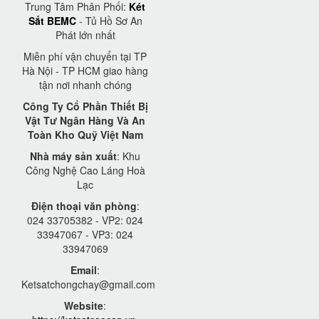
Trung Tâm Phân Phối:
Két
Sắt BEMC
- Tủ Hồ Sơ An
Phát lớn nhất
Miễn phí vận chuyển tại TP
Hà Nội - TP HCM giao hàng
tận nơi nhanh chóng
Công Ty Cổ Phần Thiết Bị
Vật Tư Ngân Hàng Và An
Toàn Kho Quỹ Việt Nam
Nhà máy sản xuất
: Khu
Công Nghệ Cao Láng Hoà
Lạc
Điện thoại văn phòng
:
024 33705382 - VP2: 024
33947067 - VP3: 024
33947069
Email
:
Ketsatchongchay@gmail.com
Website
: