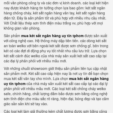
mỗi văn phòng công ty và các đơn vị kinh doanh. các loại két hiện
nay được khách hàng tin tưởng chọn lựa bao gồm: két sắt ngân
hàng chống cháy, két sắt ngân hàng vân tay, két sắt ngân hàng
điện tử. Đây là sản phẩm tốt và phù hợp với nhiều nhu cầu nhất.
Với Chất liệu thép sơn tĩnh điện màu trắng vv, phù hợp với mọi
không gian văn phòng.
Sản phẩm
mua két sắt ngân hàng uy tín tphcm
được sản xuất
với công nghệ cao. Hệ thống máy dập tiên tiến. các dòng két sắt
an toàn welko với bên ngoài két sắt được sơn chống gỉ. bên trong
két có các đợt di động phụ vụ tốt nhất nhu cầu lưu trữ. Lựa chọn
két sắt cánh đúc welko của nhà máy sản xuất két sắt cao cấp tại
các đại lý phân phối với nhiều mẫu mới.
Với những chuỗi showroom giới thiệu sản phẩm liên tục cập nhật
sản phẩm mới. Két sắt cao cấp hiện nay là nơi uy tín để bạn chọn
mua két sắt vân tay cho mình. Lựa chọn
mua két sắt ngân hàng
uy tín tphcm
của nhà máy sản xuất két sắt cao cấp tại các đại lý
phân phối với nhiều mẫu mới. Các loại két sắt chống cháy welko
safe, chính hãng, chất lượng đảm bảo được sơn bằng công nghệ
sơn tĩnh điện cho màu sắc rõ ràng, hiện đại, bóng đẹp và tạo cảm
giác sần sần khi sờ tay vào.
Các loại két làm giả thường kém chất lượng được sơn bằng công