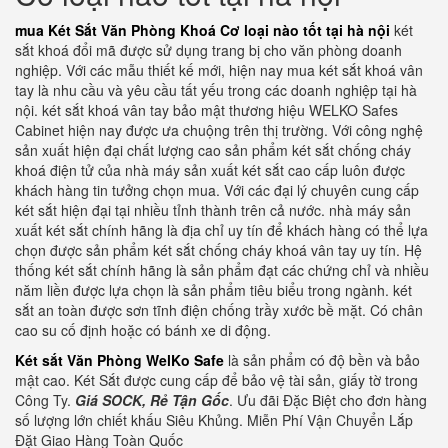
mua Két Sắt Văn Phòng Khoá Cơ loại nào tốt tại hà nội
két
sắt khoá đổi mã được sử dụng trang bị cho văn phòng doanh
nghiệp. Với các mẫu thiết kế mới, hiện nay mua két sắt khoá vân
tay là nhu cầu và yêu cầu tất yếu trong các doanh nghiệp tại hà
nội. két sắt khoá vân tay bảo mật thương hiệu WELKO Safes
Cabinet hiện nay được ưa chuộng trên thị trường. Với công nghệ
sản xuất hiện đại chất lượng cao sản phẩm két sắt chống cháy
khoá điện tử của nhà máy sản xuất két sắt cao cấp luôn được
khách hàng tin tưởng chọn mua. Với các đại lý chuyên cung cấp
két sắt hiện đại tại nhiều tỉnh thành trên cả nước. nhà máy sản
xuất két sắt chính hãng là địa chỉ uy tín để khách hàng có thể lựa
chọn được sản phẩm két sắt chống cháy khoá vân tay uy tín. Hệ
thống két sắt chính hãng là sản phẩm đạt các chứng chỉ và nhiều
năm liền được lựa chọn là sản phẩm tiêu biểu trong ngành. két
sắt an toàn được sơn tĩnh điện chống trầy xước bề mặt. Có chân
cao su cố định hoặc có bánh xe di động.
Két sắt Văn Phòng WelKo Safe
là sản phẩm có độ bền và bảo
mật cao. Két Sắt được cung cấp để bảo vệ tài sản, giấy tờ trong
Công Ty.
Giá SOCK, Rẻ Tận Gốc
. Ưu đãi Đặc Biệt cho đơn hàng
số lượng lớn chiết khấu Siêu Khủng. Miễn Phí Vận Chuyển Lắp
Đặt Giao Hàng Toàn Quốc