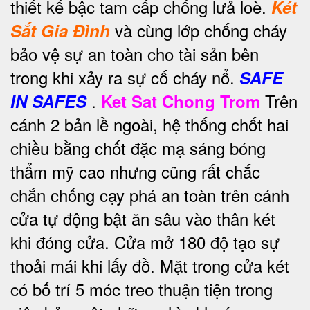
thiết kế bậc tam cấp chống lưả loè.
Két
và cùng lớp chống cháy
Sắt Gia Đình
bảo vệ sự an toàn cho tài sản bên
trong khi xảy ra sự cố cháy nổ.
SAFE
.
Trên
IN SAFES
Ket Sat Chong Trom
cánh 2 bản lề ngoài, hệ thống chốt hai
chiều bằng chốt đặc mạ sáng bóng
thẩm mỹ cao nhưng cũng rất chắc
chắn chống cạy phá an toàn trên cánh
cửa tự động bật ăn sâu vào thân két
khi đóng cửa. Cửa mở 180 độ tạo sự
thoải mái khi lấy đồ. Mặt trong cửa két
có bố trí 5 móc treo thuận tiện trong