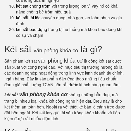
của từng doanh nghiệp
két sắt chông trộm
với trọng lượng lớn vì vậy nó có khả
năng chống bê trộm hiệu quả
két sắt tài lộc
chuyên dụng, nhỏ gọn, an toàn phục vụ gia
đình
két sắt báo động
trang bị hệ thống mã khóa báo động khi
có sự va chạm
Két sắt
là gì?
văn phòng khóa cơ
văn phòng khóa cơ
Sản phẩm két sắt
là dòng két sắt được
sản xuất với công nghệ cao. Với mục tiêu thị trường hướng tới là
các doanh nghiệp hoạt động trong lĩnh vực kinh doanh tài chính,
ngân hàng. Đây là sản phẩm đáp ứng theo những tiêu chuẩn
đánh giá chất lượng TCVN nên rất được khách hàng quan tâm.
văn phòng khóa cơ
két sắt
không những bền đẹp, mà
trang bị nhiều loại khóa két công nghệ hiện đại. Điều này là cho
két thêm an toàn hơn. Ngoài ra với thiết kế bản lề cánh treo được
đặt bên ngoài. Két sắt ksy gửi tài sản trông khỏe khoắn và tiếp
kiệm được rất nhiều diện tích.