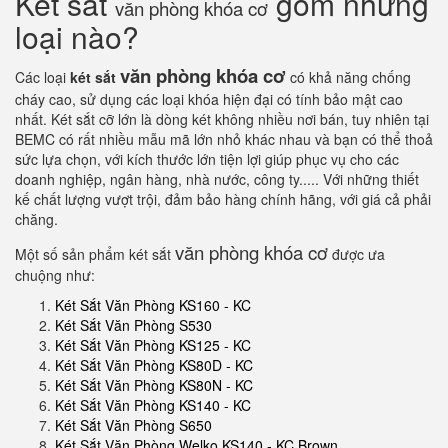
Két sắt
gồm những
văn phòng khóa cơ
loại nào?
văn phòng khóa cơ
Các loại
két sắt
có khả năng chống
cháy cao, sử dụng các loại khóa hiện đại có tính bảo mật cao
nhất. Két sắt cỡ lớn là dòng két không nhiều nơi bán, tuy nhiên tại
BEMC có rất nhiều mẫu mã lớn nhỏ khác nhau và bạn có thể thoả
sức lựa chọn, với kích thước lớn tiện lợi giúp phục vụ cho các
doanh nghiệp, ngân hàng, nhà nước, công ty..... Với những thiết
kế chất lượng vượt trội, đảm bảo hàng chính hãng, với giá cả phải
chăng.
văn phòng khóa cơ
Một số sản phẩm két sắt
được ưa
chuộng như:
Két Sắt Văn Phòng KS160 - KC
Két Sắt Văn Phòng S530
Két Sắt Văn Phòng KS125 - KC
Két Sắt Văn Phòng KS80D - KC
Két Sắt Văn Phòng KS80N - KC
Két Sắt Văn Phòng KS140 - KC
Két Sắt Văn Phòng S650
Két Sắt Văn Phòng Welko KS140 - KC Brown