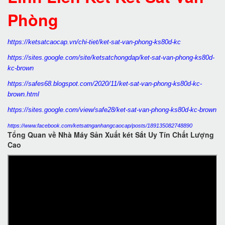
Phòng
https://ketsatcaocap.vn/chi-tiet/ket-sat-van-phong-ks80d-kc
https://sites.google.com/site/ketsatchongdap/ket-sat-van-phong-ks80d-
kc-brown
https://safes68.blogspot.com/2020/11/ket-sat-van-phong-ks80d-kc-
brown.html
https://sites.google.com/view/safe28/ket-sat-van-phong-ks80d-kc-brown
https://www.facebook.com/ketsatnganhangcaocap/posts/189135082748890
Tổng Quan về Nhà Máy Sản Xuất két Sắt Uy Tín Chất Lượng
Cao