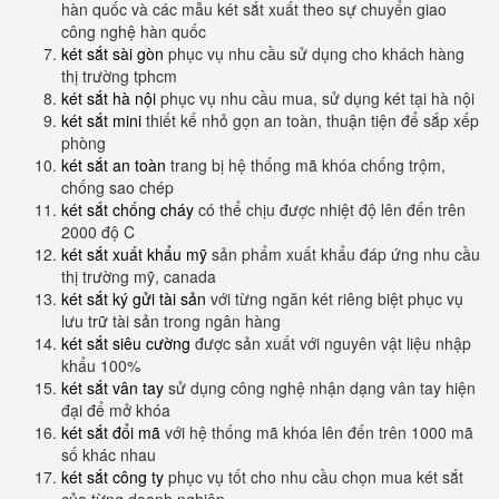
hàn quốc và các mẫu két sắt xuất theo sự chuyển giao
công nghệ hàn quốc
két sắt sài gòn
phục vụ nhu cầu sử dụng cho khách hàng
thị trường tphcm
két sắt hà nội
phục vụ nhu cầu mua, sử dụng két tại hà nội
két sắt mini
thiết kế nhỏ gọn an toàn, thuận tiện để sắp xếp
phòng
két sắt an toàn
trang bị hệ thống mã khóa chống trộm,
chống sao chép
két sắt chống cháy
có thể chịu được nhiệt độ lên đến trên
2000 độ C
két sắt xuất khẩu mỹ
sản phẩm xuất khẩu đáp ứng nhu cầu
thị trường mỹ, canada
két sắt ký gửi tài sản
với từng ngăn két riêng biệt phục vụ
lưu trữ tài sản trong ngân hàng
két sắt siêu cường
được sản xuất với nguyên vật liệu nhập
khẩu 100%
két sắt vân tay
sử dụng công nghệ nhận dạng vân tay hiện
đại để mở khóa
két sắt đổi mã
với hệ thống mã khóa lên đến trên 1000 mã
số khác nhau
két sắt công ty
phục vụ tốt cho nhu cầu chọn mua két sắt