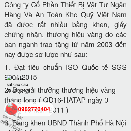
Công ty Cổ Phần Thiết Bị Vật Tư Ngân
Hàng Và An Toàn Kho Quỹ Việt Nam
đã được rất nhiều bằng khen, giấy
chứng nhận, thương hiệu vàng do các
ban ngành trao tặng từ năm 2003 đến
nay được sơ lược như sau:
1. Đạt tiêu chuẩn ISO Quốc tế SGS
9001:2015
2. Đạt giải thưởng thương hiệu vàng
thăng long ( QĐ16-HATAP ngày 3
tháng 10 năm 2011 )
0982770404
3. Bằng khen UBND Thành Phố Hà Nội
back