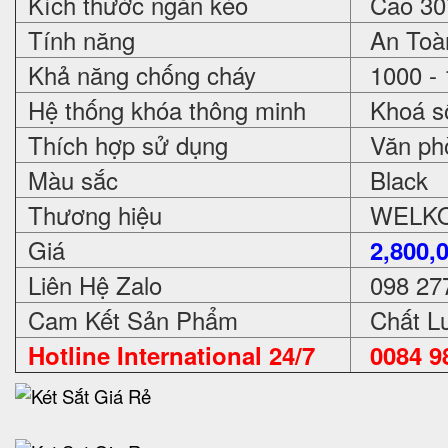
Kích thước ngăn kéo
Cao 30*
Tính năng
An Toàn
Khả năng chống cháy
1000 - 
Hệ thống khóa thông minh
Khoá số
Thích hợp sử dụng
Văn phòn
Màu sắc
Black
Thương hiệu
WELKO 
Giá
2,800,
Liên Hệ Zalo
098 27
Cam Kết Sản Phẩm
Chất Lư
Hotline International 24/7
0084 98