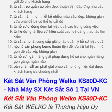
gửi đồ cho khách hàng
tủ sắt treo quần áo
bền đẹp, thuận tiện đáp ứng nhu cầu
khách hàng
tủ sắt mầm mon
thiết kế nhiều màu sắc, đẹp, không gian
vừa phải để bé có thể tự cất đồ
tủ hồ sơ di động
đem lại hiệu quả cao trong công việc
tủ file
đựng tài liệu với hiệu xuất cao, dễ dàng thao tác tìm
kiếm
tủ sắt an phát
cung cấp giải pháp quản lý hồ sơ hiệu quả
hộc tủ văn phòng bemc
thuận tiện để lưu trữ tài liệu, nhỏ
gọn dễ sắp xếp không gian
tủ hồ sơ ngân hàng
giải pháp đựng hồ sơ cho ngân hàng
gọn gàng, ngăn nắp
bàn chân sắt an phát
giải pháp văn phòng hiện đại được
khách hàng ưa chuông nhất
Két Sắt Văn Phòng Welko KS80D-KC
-
Nhà Máy SX Két Sắt Số 1 Tại VN
Két Sắt Văn Phòng Welko KS80D-KC
Két Sắt WELKO là Thương Hiệu Uy