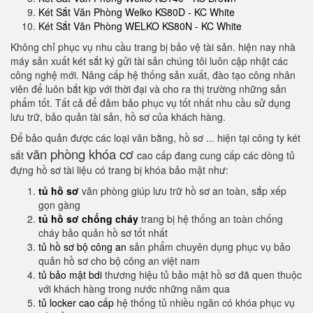
Két Sắt Văn Phòng Welko KS80D - KC White
Két Sắt Văn Phòng WELKO KS80N - KC White
Không chỉ phục vụ nhu cầu trang bị bảo vệ tài sản. hiện nay nhà
máy sản xuất két sắt ký gửi tài sản chúng tôi luôn cập nhật các
công nghệ mới. Nâng cấp hệ thống sản xuất, đào tạo công nhân
viên để luôn bắt kịp với thời đại và cho ra thị trường những sản
phẩm tốt. Tất cả để đảm bảo phục vụ tốt nhất nhu cầu sử dụng
lưu trữ, bảo quản tài sản, hồ sơ của khách hàng.
Để bảo quản được các loại văn bằng, hồ sơ ... hiện tại công ty két
văn phòng khóa cơ
sắt
cao cấp đang cung cấp các dòng tủ
đựng hồ sơ tài liệu có trang bị khóa bảo mật như:
tủ hồ sơ
văn phòng giúp lưu trữ hồ sơ an toàn, sắp xếp
gọn gàng
tủ hồ sơ chống cháy
trang bị hệ thống an toàn chống
cháy bảo quản hồ sơ tốt nhất
tủ hồ sơ bộ công an
sản phẩm chuyên dụng phục vụ bảo
quản hồ sơ cho bộ công an việt nam
tủ bảo mật bdi
thương hiệu tủ bảo mật hồ sơ đã quen thuộc
với khách hàng trong nước những năm qua
tủ locker cao cấp
hệ thống tủ nhiều ngăn có khóa phục vụ