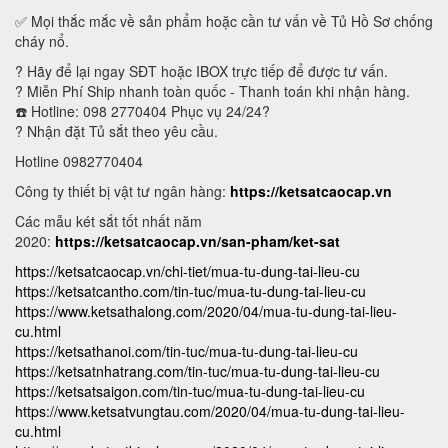
✅ Mọi thắc mắc về sản phẩm hoặc cần tư vấn về Tủ Hồ Sơ chống
cháy nổ.
? Hãy để lại ngay SĐT hoặc IBOX trực tiếp để được tư vấn.
? Miễn Phí Ship nhanh toàn quốc - Thanh toán khi nhận hàng.
☎️ Hotline: 098 2770404 Phục vụ 24/24?
? Nhận đặt Tủ sắt theo yêu cầu.
Hotline 0982770404
Công ty thiết bị vật tư ngân hàng:
https://ketsatcaocap.vn
Các mẫu két sắt tốt nhất năm
2020:
https://ketsatcaocap.vn/san-pham/ket-sat
https://ketsatcaocap.vn/chi-tiet/mua-tu-dung-tai-lieu-cu
https://ketsatcantho.com/tin-tuc/mua-tu-dung-tai-lieu-cu
https://www.ketsathalong.com/2020/04/mua-tu-dung-tai-lieu-
cu.html
https://ketsathanoi.com/tin-tuc/mua-tu-dung-tai-lieu-cu
https://ketsatnhatrang.com/tin-tuc/mua-tu-dung-tai-lieu-cu
https://ketsatsaigon.com/tin-tuc/mua-tu-dung-tai-lieu-cu
https://www.ketsatvungtau.com/2020/04/mua-tu-dung-tai-lieu-
cu.html