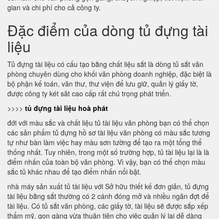
gian và chi phí cho cả công ty.
Đặc điểm của dòng tủ đựng tài
liệu
Tủ đựng tài liệu có cấu tạo bằng chất liệu sắt là dòng tủ sắt văn
phòng chuyên dùng cho khối văn phòng doanh nghiệp, đặc biệt là
bộ phận kế toán, văn thư, thư viện để lưu giữ, quản lý giấy tờ,
được công ty két săt cao cấp rất chú trọng phát triển.
>>>>
tủ đựng tài liệu hoà phát
đới với màu sắc và chất liệu tủ tài liệu văn phòng bạn có thể chọn
các sản phẩm tủ đựng hồ sơ tài liệu văn phòng có màu sắc tương
tự như bàn làm việc hay màu sơn tường để tạo ra một tổng thể
thống nhất. Tuy nhiên, trong một số trường hợp, tủ tài liệu lại là là
điểm nhấn của toàn bộ văn phòng. Vì vậy, bạn có thể chọn màu
sắc tủ khác nhau để tạo điểm nhấn nổi bật.
nhà máy sản xuất tủ tài liệu với Sở hữu thiết kế đơn giản, tủ đựng
tài liệu bằng sắt thường có 2 cánh đóng mở và nhiều ngăn đợt để
tài liệu. Có tủ sắt văn phòng, các giấy tờ, tài liệu sẽ được sắp xếp
thẩm mỹ, gọn gàng vừa thuận tiện cho việc quản lý lại dễ dàng