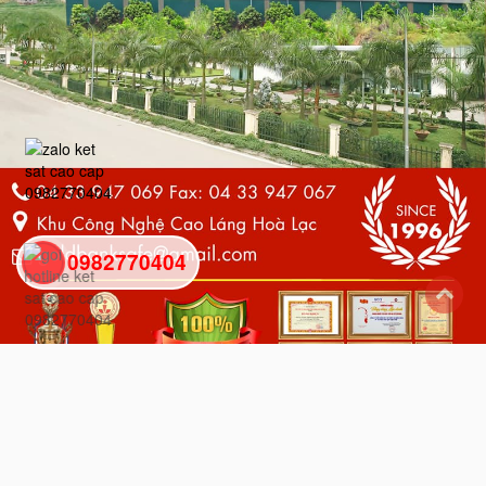
0982770404
back
to
top