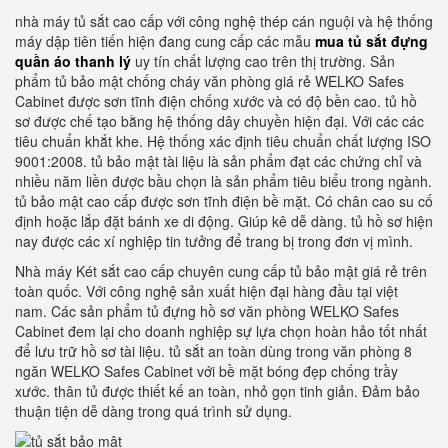
nhà máy tủ sắt cao cấp với công nghệ thép cán nguội và hệ thống
máy dập tiên tiến hiện đang cung cấp các mẫu
mua tủ sắt đựng
quần áo thanh lý
uy tín chất lượng cao trên thị trường. Sản
phẩm tủ bảo mật chống cháy văn phòng giá rẻ WELKO Safes
Cabinet được sơn tĩnh điện chống xước và có độ bền cao. tủ hồ
sơ được chế tạo bằng hệ thống dây chuyền hiện đại. Với các các
tiêu chuẩn khắt khe. Hệ thống xác định tiêu chuẩn chất lượng ISO
9001:2008. tủ bảo mật tài liệu là sản phẩm đạt các chứng chỉ và
nhiều năm liền được bầu chọn là sản phẩm tiêu biểu trong ngành.
tủ bảo mật cao cấp được sơn tĩnh điện bề mặt. Có chân cao su cố
định hoặc lắp đặt bánh xe di động. Giúp kê dễ dàng. tủ hồ sơ hiện
nay được các xí nghiệp tin tưởng để trang bị trong đơn vị mình.
Nhà máy Két sắt cao cấp chuyên cung cấp tủ bảo mật giá rẻ trên
toàn quốc. Với công nghệ sản xuất hiện đại hàng đầu tại việt
nam. Các sản phẩm tủ đựng hồ sơ văn phòng WELKO Safes
Cabinet đem lại cho doanh nghiệp sự lựa chọn hoàn hảo tốt nhất
để lưu trữ hồ sơ tài liệu. tủ sắt an toàn dùng trong văn phòng 8
ngăn WELKO Safes Cabinet với bề mặt bóng đẹp chống trầy
xước. thân tủ được thiết kế an toàn, nhỏ gọn tinh giản. Đảm bảo
thuận tiện dễ dàng trong quá trình sử dụng.