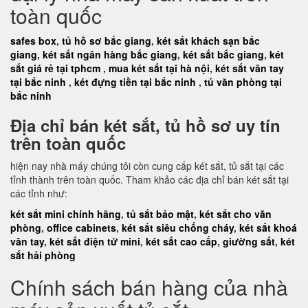
toàn quốc
safes box
,
tủ hồ sơ bắc giang
,
két sắt khách sạn bắc
giang
,
két sắt ngân hàng bắc giang
,
két sắt bắc giang
,
két
sắt giá rẻ tại tphcm
,
mua két sắt tại hà nội
,
két sắt vân tay
tại bắc ninh
,
két đựng tiền tại bắc ninh
,
tủ văn phòng tại
bắc ninh
Địa chỉ bán két sắt, tủ hồ sơ uy tín
trên toàn quốc
hiện nay nhà máy chúng tôi còn cung cấp két sắt, tủ sắt tại các
tỉnh thành trên toàn quốc. Tham khảo các địa chỉ bán két sắt tại
các tỉnh như:
két sắt mini chính hãng
,
tủ sắt bảo mật
,
két sắt cho văn
phòng
,
office cabinets
,
két sắt siêu chống cháy
,
két sắt khoá
vân tay
,
két sắt điện tử mini
,
két sắt cao cấp
,
giường sắt
,
két
sắt hải phòng
Chính sách bán hàng của nhà