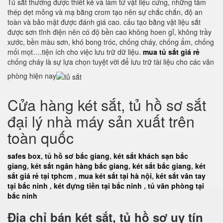
Tủ sắt thường được thiết kế và làm từ vật liệu cứng, những tấm
thép dẹt mỏng và mạ bằng crom tạo nên sự chắc chắn, độ an
toàn và bảo mật được đánh giá cao. cấu tạo bằng vật liệu sắt
được sơn tĩnh điện nên có độ bền cao không hoen gỉ, không trầy
xước, bền màu sơn, khó bong tróc, chống cháy, chống ẩm, chống
mối mọt….tiện ích cho việc lưu trữ dữ liệu.
mua tủ sắt giá rẻ
chống cháy là sự lựa chọn tuyệt vời để lưu trữ tài liệu cho các văn
phòng hiện nay
Cửa hàng két sắt, tủ hồ sơ sắt
đại lý nhà máy sản xuất trên
toàn quốc
safes box
,
tủ hồ sơ bắc giang
,
két sắt khách sạn bắc
giang
,
két sắt ngân hàng bắc giang
,
két sắt bắc giang
,
két
sắt giá rẻ tại tphcm
,
mua két sắt tại hà nội
,
két sắt vân tay
tại bắc ninh
,
két đựng tiền tại bắc ninh
,
tủ văn phòng tại
bắc ninh
Địa chỉ bán két sắt, tủ hồ sơ uy tín