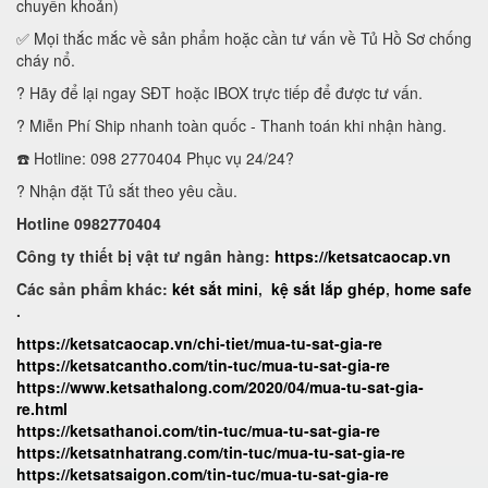
chuyển khoản)
✅ Mọi thắc mắc về sản phẩm hoặc cần tư vấn về Tủ Hồ Sơ chống
cháy nổ.
? Hãy để lại ngay SĐT hoặc IBOX trực tiếp để được tư vấn.
? Miễn Phí Ship nhanh toàn quốc - Thanh toán khi nhận hàng.
☎️ Hotline: 098 2770404 Phục vụ 24/24?
? Nhận đặt Tủ sắt theo yêu cầu.
Hotline 0982770404
Công ty thiết bị vật tư ngân hàng:
https://ketsatcaocap.vn
Các sản phẩm khác:
két sắt mini
,
kệ sắt lắp ghép
,
home safe
.
https://ketsatcaocap.vn/chi-tiet/mua-tu-sat-gia-re
https://ketsatcantho.com/tin-tuc/mua-tu-sat-gia-re
https://www.ketsathalong.com/2020/04/mua-tu-sat-gia-
re.html
https://ketsathanoi.com/tin-tuc/mua-tu-sat-gia-re
https://ketsatnhatrang.com/tin-tuc/mua-tu-sat-gia-re
https://ketsatsaigon.com/tin-tuc/mua-tu-sat-gia-re