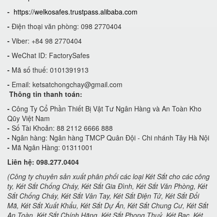
-
https://welkosafes.trustpass.alibaba.com
-
Điện thoại văn phòng: 098 2770404
-
Viber: +84 98 2770404
-
WeChat ID: FactorySafes
-
Mã số thuế: 0101391913
-
Email:
ketsatchongchay@gmail.com
Thông tin thanh toán:
-
Công Ty Cổ Phần Thiết Bị Vật Tư Ngân Hàng và An Toàn Kho
Qũy Việt Nam
-
Số Tài Khoản: 88 2112 6666 888
-
Ngân hàng: Ngân hàng TMCP Quân Đội - Chi nhánh Tây Hà Nội
-
Mã Ngân Hàng: 01311001
Liên hệ: 098.277.0404
(Công ty chuyên sản xuất phân phối các loại Két Sắt cho các công
ty, Két Sắt Chống Cháy, Két Sắt Gia Đình, Két Sắt Văn Phòng, Két
Sắt Chống Cháy, Két Sắt Vân Tay, Két Sắt Điện Tử, Két Sắt Đổi
Mã, Két Sắt Xuất Khẩu, Két Sắt Dự Án, Két Sắt Chung Cư, Két Sắt
An Toàn, Két Sắt Chính Hãng, Két Sắt Phong Thuỷ, Két Bạc, Két