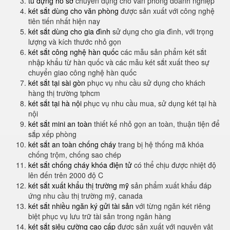
tủ đựng hồ sơ
chuyên dụng cho văn phòng doanh nghiệp
két sắt dùng cho văn phòng
được sản xuất với công nghệ
tiên tiến nhất hiện nay
két sắt dùng cho gia đình
sử dụng cho gia đình, với trọng
lượng và kích thước nhỏ gọn
két sắt công nghệ hàn quốc
các mẫu sản phẩm két sắt
nhập khẩu từ hàn quốc và các mẫu két sắt xuất theo sự
chuyển giao công nghệ hàn quốc
két sắt tại sài gòn
phục vụ nhu cầu sử dụng cho khách
hàng thị trường tphcm
két sắt tại hà nội
phục vụ nhu cầu mua, sử dụng két tại hà
nội
két sắt mini an toàn
thiết kế nhỏ gọn an toàn, thuận tiện để
sắp xếp phòng
két sắt an toàn chống cháy
trang bị hệ thống mã khóa
chống trộm, chống sao chép
két sắt chống cháy khóa điện tử
có thể chịu được nhiệt độ
lên đến trên 2000 độ C
két sắt xuất khẩu thị trường mỹ
sản phẩm xuất khẩu đáp
ứng nhu cầu thị trường mỹ, canada
két sắt nhiều ngăn ký gửi tài sản
với từng ngăn két riêng
biệt phục vụ lưu trữ tài sản trong ngân hàng
két sắt siêu cường cao cấp
được sản xuất với nguyên vật