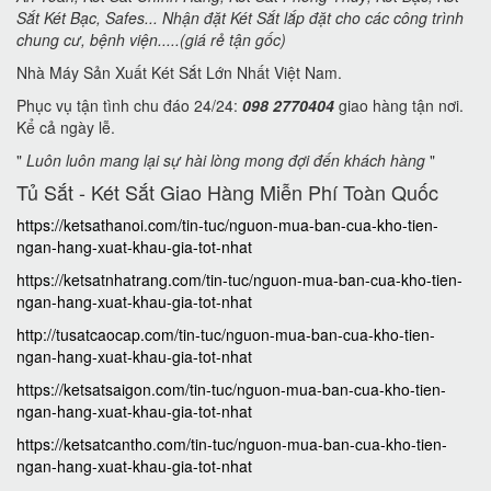
Sắt Két Bạc, Safes... Nhận đặt Két Sắt lắp đặt cho các công trình
chung cư, bệnh viện.....(giá rẻ tận gốc)
Nhà Máy Sản Xuất Két Sắt Lớn Nhất Việt Nam.
Phục vụ tận tình chu đáo 24/24:
098 2770404
giao hàng tận nơi.
Kể cả ngày lễ.
"
Luôn luôn mang lại sự hài lòng mong đợi đến khách hàng
"
Tủ Sắt - Két Sắt Giao Hàng Miễn Phí Toàn Quốc
https://ketsathanoi.com/tin-tuc/nguon-mua-ban-cua-kho-tien-
ngan-hang-xuat-khau-gia-tot-nhat
https://ketsatnhatrang.com/tin-tuc/nguon-mua-ban-cua-kho-tien-
ngan-hang-xuat-khau-gia-tot-nhat
http://tusatcaocap.com/tin-tuc/nguon-mua-ban-cua-kho-tien-
ngan-hang-xuat-khau-gia-tot-nhat
https://ketsatsaigon.com/tin-tuc/nguon-mua-ban-cua-kho-tien-
ngan-hang-xuat-khau-gia-tot-nhat
https://ketsatcantho.com/tin-tuc/nguon-mua-ban-cua-kho-tien-
ngan-hang-xuat-khau-gia-tot-nhat