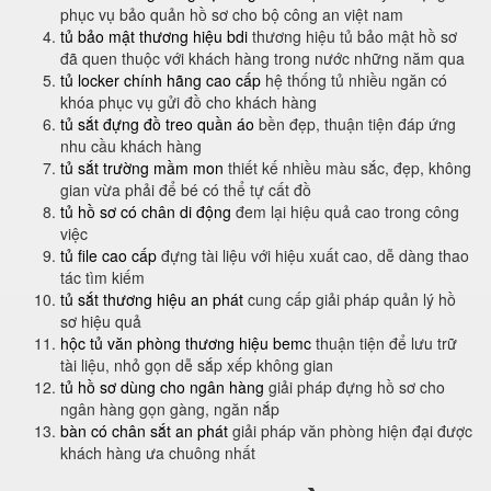
phục vụ bảo quản hồ sơ cho bộ công an việt nam
tủ bảo mật thương hiệu bdi
thương hiệu tủ bảo mật hồ sơ
đã quen thuộc với khách hàng trong nước những năm qua
tủ locker chính hãng cao cấp
hệ thống tủ nhiều ngăn có
khóa phục vụ gửi đồ cho khách hàng
tủ sắt đựng đồ treo quần áo
bền đẹp, thuận tiện đáp ứng
nhu cầu khách hàng
tủ sắt trường mầm mon
thiết kế nhiều màu sắc, đẹp, không
gian vừa phải để bé có thể tự cất đồ
tủ hồ sơ có chân di động
đem lại hiệu quả cao trong công
việc
tủ file cao cấp
đựng tài liệu với hiệu xuất cao, dễ dàng thao
tác tìm kiếm
tủ sắt thương hiệu an phát
cung cấp giải pháp quản lý hồ
sơ hiệu quả
hộc tủ văn phòng thương hiệu bemc
thuận tiện để lưu trữ
tài liệu, nhỏ gọn dễ sắp xếp không gian
tủ hồ sơ dùng cho ngân hàng
giải pháp đựng hồ sơ cho
ngân hàng gọn gàng, ngăn nắp
bàn có chân sắt an phát
giải pháp văn phòng hiện đại được
khách hàng ưa chuông nhất