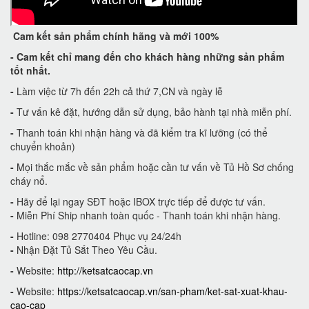
Cam kết
sản phẩm chính hãng và mới 100%
-
Cam kết
chỉ mang đến cho khách hàng những sản phẩm
tốt nhất.
-
Làm việc từ 7h đến 22h cả thứ 7,CN và ngày lễ
-
Tư vấn kê đặt, hướng dẫn sử dụng, bảo hành tại nhà miễn phí.
-
Thanh toán khi nhận hàng và đã kiểm tra kĩ lưỡng (có thể
chuyển khoản)
-
Mọi thắc mắc về sản phẩm hoặc cần tư vấn về Tủ Hồ Sơ chống
cháy nổ.
-
Hãy để lại ngay SĐT hoặc IBOX trực tiếp để được tư vấn.
-
Miễn Phí Ship nhanh toàn quốc - Thanh toán khi nhận hàng.
-
Hotline: 098 2770404 Phục vụ 24/24h
-
Nhận Đặt Tủ Sắt Theo Yêu Cầu.
-
Website:
http://ketsatcaocap.vn
-
Website:
https://ketsatcaocap.vn/san-pham/ket-sat-xuat-khau-
cao-cap