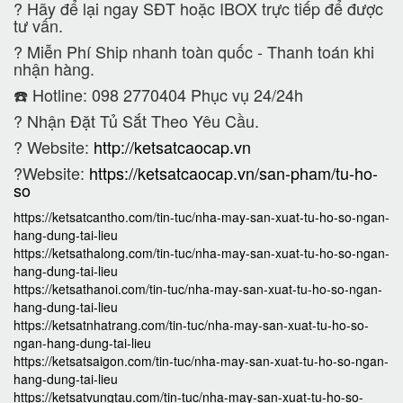
?
Hãy để lại ngay SĐT hoặc IBOX trực tiếp để được
tư vấn.
?
Miễn Phí Ship nhanh toàn quốc - Thanh toán khi
nhận hàng.
☎️ Hotline: 098 2770404 Phục vụ 24/24h
?
Nhận Đặt Tủ Sắt Theo Yêu Cầu.
? Website:
http://ketsatcaocap.vn
?Website:
https://ketsatcaocap.vn/san-pham/tu-ho-
so
https://ketsatcantho.com/tin-tuc/nha-may-san-xuat-tu-ho-so-ngan-
hang-dung-tai-lieu
https://ketsathalong.com/tin-tuc/nha-may-san-xuat-tu-ho-so-ngan-
hang-dung-tai-lieu
https://ketsathanoi.com/tin-tuc/nha-may-san-xuat-tu-ho-so-ngan-
hang-dung-tai-lieu
https://ketsatnhatrang.com/tin-tuc/nha-may-san-xuat-tu-ho-so-
ngan-hang-dung-tai-lieu
https://ketsatsaigon.com/tin-tuc/nha-may-san-xuat-tu-ho-so-ngan-
hang-dung-tai-lieu
https://ketsatvungtau.com/tin-tuc/nha-may-san-xuat-tu-ho-so-