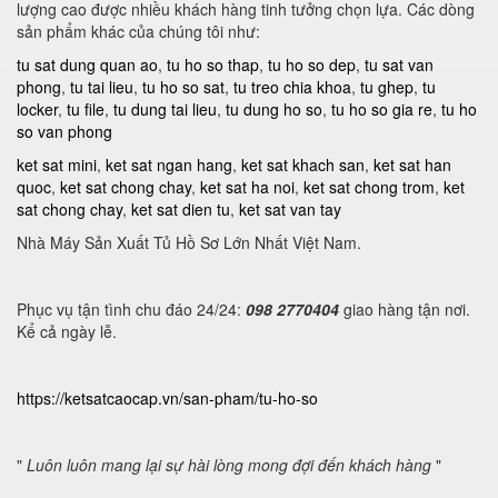
lượng cao được nhiều khách hàng tinh tưởng chọn lựa. Các dòng
sản phẩm khác của chúng tôi như:
tu sat dung quan ao
,
tu ho so thap
,
tu ho so dep
,
tu sat van
phong
,
tu tai lieu
,
tu ho so sat
,
tu treo chia khoa
,
tu ghep
,
tu
locker
,
tu file
,
tu dung tai lieu
,
tu dung ho so
,
tu ho so gia re
,
tu ho
so van phong
ket sat mini
,
ket sat ngan hang
,
ket sat khach san
,
ket sat han
quoc
,
ket sat chong chay
,
ket sat ha noi
,
ket sat chong trom
,
ket
sat chong chay
,
ket sat dien tu
,
ket sat van tay
Nhà Máy Sản Xuất Tủ Hồ Sơ Lớn Nhất Việt Nam.
Phục vụ tận tình chu đáo 24/24:
098 2770404
giao hàng tận nơi.
Kể cả ngày lễ.
https://ketsatcaocap.vn/san-pham/tu-ho-so
"
Luôn luôn mang lại sự hài lòng mong đợi đến khách hàng
"