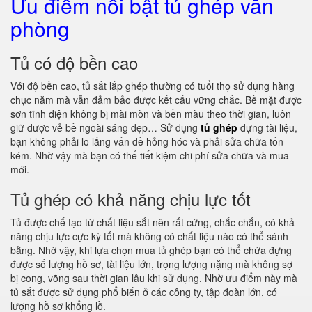
Ưu điểm nổi bật tủ ghép văn
phòng
Tủ có độ bền cao
Với độ bền cao, tủ sắt lắp ghép thường có tuổi thọ sử dụng hàng
chục năm mà vẫn đảm bảo được kết cấu vững chắc. Bề mặt được
sơn tĩnh điện không bị mài mòn và bền màu theo thời gian, luôn
giữ được vẻ bề ngoài sáng đẹp… Sử dụng
tủ ghép
đựng tài liệu,
bạn không phải lo lắng vấn đề hỏng hóc và phải sửa chữa tốn
kém. Nhờ vậy mà bạn có thể tiết kiệm chi phí sửa chữa và mua
mới.
Tủ ghép có khả năng chịu lực tốt
Tủ được chế tạo từ chất liệu sắt nên rất cứng, chắc chắn, có khả
năng chịu lực cực kỳ tốt mà không có chất liệu nào có thể sánh
bằng. Nhờ vậy, khi lựa chọn mua tủ ghép bạn có thể chứa đựng
được số lượng hồ sơ, tài liệu lớn, trọng lượng nặng mà không sợ
bị cong, võng sau thời gian lâu khi sử dụng. Nhờ ưu điểm này mà
tủ sắt được sử dụng phổ biến ở các công ty, tập đoàn lớn, có
lượng hồ sơ khổng lồ.