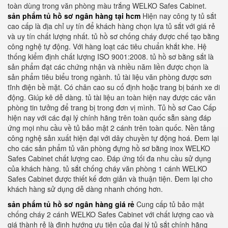
toàn dùng trong văn phòng màu trắng WELKO Safes Cabinet.
sản phẩm tủ hồ sơ ngân hàng tại hcm
Hiện nay công ty tủ sắt
cao cấp là địa chỉ uy tín để khách hàng chọn lựa tủ sắt với giá rẻ
và uy tín chất lượng nhất. tủ hồ sơ chống cháy được chế tạo bằng
công nghệ tự động. Với hàng loạt các tiêu chuẩn khắt khe. Hệ
thống kiểm định chất lượng ISO 9001:2008. tủ hồ sơ bằng sắt là
sản phẩm đạt các chứng nhận và nhiều năm liền được chọn là
sản phẩm tiêu biểu trong ngành. tủ tài liệu văn phòng được sơn
tĩnh điện bề mặt. Có chân cao su cố định hoặc trang bị bánh xe di
động. Giúp kê dễ dàng. tủ tài liệu an toàn hiện nay được các văn
phòng tin tưởng để trang bị trong đơn vị mình. Tủ hồ sơ Cao Cấp
hiện nay với các đại lý chính hãng trên toàn quốc sẵn sàng đáp
ứng mọi nhu cầu về tủ bảo mật 2 cánh trên toàn quốc. Nền tảng
công nghệ sản xuất hiện đại với dây chuyền tự động hoá. Đem lại
cho các sản phẩm tủ văn phòng đựng hồ sơ bằng inox WELKO
Safes Cabinet chất lượng cao. Đáp ứng tối đa nhu cầu sử dụng
của khách hàng. tủ sắt chống cháy văn phòng 1 cánh WELKO
Safes Cabinet được thiết kế đơn giản và thuận tiện. Đem lại cho
khách hàng sử dụng dễ dàng nhanh chóng hơn.
sản phẩm tủ hồ sơ ngân hàng giá rẻ
Cung cấp tủ bảo mật
chống cháy 2 cánh WELKO Safes Cabinet với chất lượng cao và
giá thành rẻ là định hướng ưu tiên của đại lý tủ sắt chính hãng