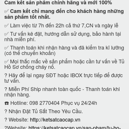
Cam kết
sản phẩm chính hãng và mới 100%
✅
Cam kết
chỉ mang đến cho khách hàng những
sản phẩm tốt nhất.
✅ Làm việc từ 7h đến 22h cả thứ 7,CN và ngày lễ
✅ Tư vấn kê đặt, hướng dẫn sử dụng, bảo hành tại
nhà miễn phí.
✅ Thanh toán khi nhận hàng và đã kiểm tra kĩ lưỡng
(có thể chuyển khoản)
✅ Mọi thắc mắc về sản phẩm hoặc cần tư vấn về Tủ
Hồ Sơ chống cháy nổ.
?
Hãy để lại ngay SĐT hoặc IBOX trực tiếp để được
tư vấn.
?
Miễn Phí Ship nhanh toàn quốc - Thanh toán khi
nhận hàng.
☎️ Hotline: 098 2770404 Phục vụ 24/24h
?
Nhận Đặt Tủ Sắt Theo Yêu Cầu.
? Website:
http://ketsatcaocap.vn
?Website:
https://ketsatcaocap.vn/san-pham/tu-ho-