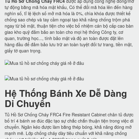
Tủ Hồ Sơ Chống Cháy FRC4
được áp dụng công nghệ đóng/mở
tự động bằng mã hóa mật khẩu, Có thể đổi mã hóa lên đến hàng
nghìn số, tỉ lệ lệch số mở mã hóa là 0%, chìa khóa được thiết kế
chống sao chép và tay cầm ngoại tạo khả năng chống trộm phá
ngay từ bề mặt, thuận tiện cho việc bổ nhiệm cán bộ cấp cao bàn
giao kho quỹ đảm bảo an toàn cho mọi hệ thống Công ty, cơ
quan, trường học..., tính bảo mật và độ an toàn được đặt lên
hàng đầu để đảm bảo lưu trữ an toàn tuyệt đối tư trang, tiền mặt,
giấy tờ quan trọng.
Hệ Thống Bánh Xe Dễ Dàng
Di Chuyển
Tủ Hồ Sơ Chống Cháy FRC4 Fire Resistant Cabinet chân tủ được
bố trí 4 bánh xe đúc đặc tạo sự chắc chắn thuận tiện trong việc di
chuyển. Ngăn kéo được làm bằng thép bóng, khả năng đóng mở
mạnh mẽ. Lớp chống cháy dày tiêu chuẩn với khả năng chống