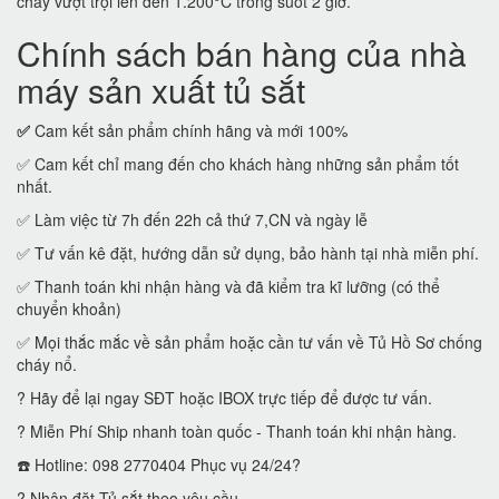
cháy vượt trội lên đến 1.200°C trong suốt 2 giờ.
Chính sách bán hàng của nhà
máy sản xuất tủ sắt
✅
Cam kết sản phẩm chính hãng và mới 100%
✅ Cam kết chỉ mang đến cho khách hàng những sản phẩm tốt
nhất.
✅ Làm việc từ 7h đến 22h cả thứ 7,CN và ngày lễ
✅ Tư vấn kê đặt, hướng dẫn sử dụng, bảo hành tại nhà miễn phí.
✅ Thanh toán khi nhận hàng và đã kiểm tra kĩ lưỡng (có thể
chuyển khoản)
✅ Mọi thắc mắc về sản phẩm hoặc cần tư vấn về Tủ Hồ Sơ chống
cháy nổ.
? Hãy để lại ngay SĐT hoặc IBOX trực tiếp để được tư vấn.
? Miễn Phí Ship nhanh toàn quốc - Thanh toán khi nhận hàng.
☎️ Hotline: 098 2770404 Phục vụ 24/24?
? Nhận đặt Tủ sắt theo yêu cầu.