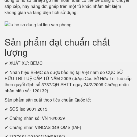
dòng tủ hồ sơ tài liệu gỗ nên hoàn toàn có thể dễ dàng di chuyển
sắp xếp, hay nâng đỡ, ghép trên một tủ khác nhằm tiết kiệm
không gian và tăng diện tích sử dụng.
Sản phẩm đạt chuẩn chất
lượng
✔ XUẤT XỨ: BEMC
✔ Nhãn hiệu BEMC đã được bảo hộ tại Việt nam do CỤC SỞ
HỮU TRÍ TUỆ CẤP TỪ NĂM 2009 (được Cục Sở Hữu Trí Tuệ cấp
theo quyết định số 3737/QĐ-SHTT ngày 24/2/2009 Chứng nhận
nhãn hiệu số: 120132)
Sản phẩm sản xuất theo tiêu chuẩn Quốc tế:
✔ SGS Iso 9001:2015
✔ Chứng nhận số: VN 16/0059
✔ Chứng nhận VINCAS 049-QMS (IAF)
✔ TCCS 01:2010/VTNH&ATKQ