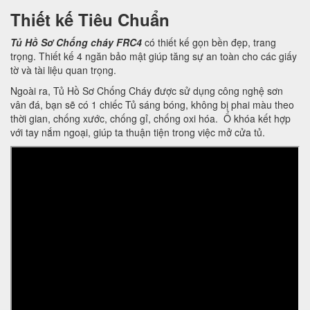
Thiết kế Tiêu Chuẩn
Tủ Hồ Sơ Chống cháy FRC4
có thiết kế gọn bền đẹp, trang
trọng. Thiết kế 4 ngăn bảo mật giúp tăng sự an toàn cho các giấy
tờ và tài liệu quan trọng.
Ngoài ra, Tủ Hồ Sơ Chống Cháy được sử dụng công nghệ sơn
vân đá, bạn sẽ có 1 chiếc Tủ sáng bóng, không bị phai màu theo
thời gian, chống xước, chống gỉ, chống oxi hóa. Ổ khóa kết hợp
với tay nắm ngoại, giúp ta thuận tiện trong việc mở cửa tủ.