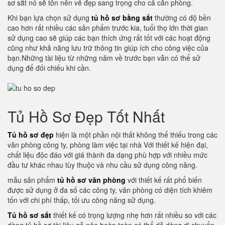
sơ sắt nó sẽ tôn nên vẻ đẹp sang trọng cho cả căn phòng.
Khi bạn lựa chọn sử dụng
tủ hồ sơ bằng sắt
thường có độ bền
cao hơn rất nhiều các sản phẩm trước kia, tuổi thọ lớn thời gian
sử dụng cao sẽ giúp các bạn thích ứng rất tốt với các hoạt động
cũng như khả năng lưu trữ thông tin giúp ích cho công việc của
bạn.Những tài liệu từ những năm về trước bạn vẫn có thể sử
dụng để đối chiếu khi cần.
Tủ Hồ Sơ Đẹp Tốt Nhất
Tủ hồ sơ đẹp
hiện là một phần nội thất không thể thiếu trong các
văn phòng công ty, phòng làm việc tại nhà Với thiết kế hiện đại,
chất liệu độc đáo với giá thành đa dạng phù hợp với nhiều mức
đầu tư khác nhau tùy thuộc và nhu cầu sử dụng công năng.
mẫu sản phẩm
tủ hồ sơ văn phòng
với thiết kế rất phổ biến
được sử dụng ở đa số các công ty, văn phòng có diện tích khiêm
tốn với chi phí thấp, tối ưu công năng sử dụng.
Tủ hồ sơ sắt
thiết kế có trọng lượng nhẹ hơn rất nhiều so với các