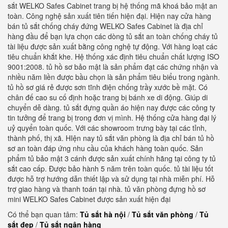
sắt WELKO Safes Cabinet trang bị hệ thống mã khoá bảo mật an
toàn. Công nghệ sản xuất tiên tiến hiện đại. Hiện nay cửa hàng
bán tủ sắt chống cháy đứng WELKO Safes Cabinet là địa chỉ
hàng đầu để bạn lựa chọn các dòng tủ sắt an toàn chống cháy tủ
tài liệu được sản xuất bằng công nghệ tự động. Với hàng loạt các
tiêu chuẩn khắt khe. Hệ thống xác định tiêu chuẩn chất lượng ISO
9001:2008. tủ hồ sơ bảo mật là sản phẩm đạt các chứng nhận và
nhiều năm liền được bầu chọn là sản phẩm tiêu biểu trong ngành.
tủ hồ sơ giá rẻ được sơn tĩnh điện chống trầy xước bề mặt. Có
chân đế cao su cố định hoặc trang bị bánh xe di động. Giúp di
chuyển dễ dàng. tủ sắt đựng quần áo hiện nay được các công ty
tin tưởng để trang bị trong đơn vị mình. Hệ thống cửa hàng đại lý
uỷ quyển toàn quốc. Với các showroom trưng bày tại các tỉnh,
thành phố, thị xã. HIện nay tủ sắt văn phòng là địa chỉ bán tủ hồ
sơ an toàn đáp ứng nhu cầu của khách hàng toàn quốc. Sản
phẩm tủ bảo mật 3 cánh được sản xuất chính hãng tại công ty tủ
sắt cao cấp. Được bảo hành 5 năm trên toàn quốc. tủ tài liệu tốt
được hỗ trợ hướng dẫn thiết lập và sử dụng tại nhà miễn phí. Hỗ
trợ giao hàng và thanh toán tại nhà. tủ văn phòng đựng hồ sơ
mini WELKO Safes Cabinet được sản xuất hiện đại
Có thể bạn quan tâm:
Tủ sắt hà nội
/
Tủ sắt văn phòng
/
Tủ
sắt đẹp
/
Tủ sắt ngân hàng