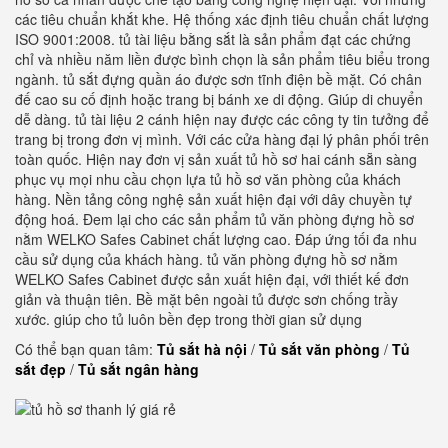
các tiêu chuẩn khắt khe. Hệ thống xác định tiêu chuẩn chất lượng
ISO 9001:2008. tủ tài liệu bằng sắt là sản phẩm đạt các chứng
chỉ và nhiều năm liền được bình chọn là sản phẩm tiêu biểu trong
ngành. tủ sắt đựng quần áo được sơn tĩnh điện bề mặt. Có chân
đế cao su cố định hoặc trang bị bánh xe di động. Giúp di chuyển
dễ dàng. tủ tài liệu 2 cánh hiện nay được các công ty tin tưởng để
trang bị trong đơn vị mình. Với các cửa hàng đại lý phân phối trên
toàn quốc. Hiện nay đơn vị sản xuất tủ hồ sơ hai cánh sẵn sàng
phục vụ mọi nhu cầu chọn lựa tủ hồ sơ văn phòng của khách
hàng. Nền tảng công nghệ sản xuất hiện đại với dây chuyền tự
động hoá. Đem lại cho các sản phẩm tủ văn phòng đựng hồ sơ
nằm WELKO Safes Cabinet chất lượng cao. Đáp ứng tối đa nhu
cầu sử dụng của khách hàng. tủ văn phòng đựng hồ sơ nằm
WELKO Safes Cabinet được sản xuất hiện đại, với thiết kế đơn
giản và thuận tiên. Bề mặt bên ngoài tủ được sơn chống trầy
xước. giúp cho tủ luôn bền đẹp trong thời gian sử dụng
Có thể bạn quan tâm:
Tủ sắt hà nội
/
Tủ sắt văn phòng
/
Tủ
sắt đẹp
/
Tủ sắt ngân hàng