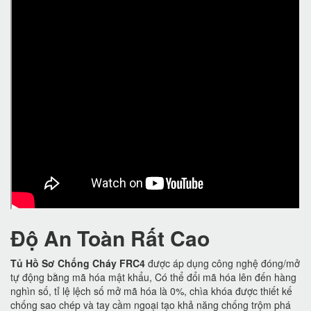
Độ An Toàn Rất Cao
Tủ Hồ Sơ Chống Cháy FRC4
được áp dụng công nghệ đóng/mở
tự động bằng mã hóa mật khẩu, Có thể đổi mã hóa lên đến hàng
nghìn số, tỉ lệ lệch số mở mã hóa là 0%, chìa khóa được thiết kế
chống sao chép và tay cầm ngoại tạo khả năng chống trộm phá