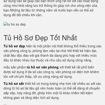
sử dụng cao sẽ giúp các bạn thích ứng rất tốt với các hoạt động
cũng như khả năng lưu trữ thông tin giúp ích cho công việc của
bạn.Những tài liệu từ những năm về trước bạn vẫn có thể sử
dụng để đối chiếu khi cần.
Tủ Hồ Sơ Đẹp Tốt Nhất
Tủ hồ sơ đẹp
hiện là một phần nội thất không thể thiếu trong các
văn phòng công ty, phòng làm việc tại nhà Với thiết kế hiện đại,
chất liệu độc đáo với giá thành đa dạng phù hợp với nhiều mức
đầu tư khác nhau tùy thuộc và nhu cầu sử dụng công năng.
mẫu sản phẩm
tủ hồ sơ văn phòng
với thiết kế rất phổ biến
được sử dụng ở đa số các công ty, văn phòng có diện tích khiêm
tốn với chi phí thấp, tối ưu công năng sử dụng.
Tủ hồ sơ sắt
thiết kế có trọng lượng nhẹ hơn rất nhiều so với các
dòng tủ hồ sơ tài liệu gỗ nên hoàn toàn có thể dễ dàng di chuyển
sắp xếp, hay nâng đỡ, ghép trên một tủ khác nhằm tiết kiệm
không gian và tăng diện tích sử dụng.