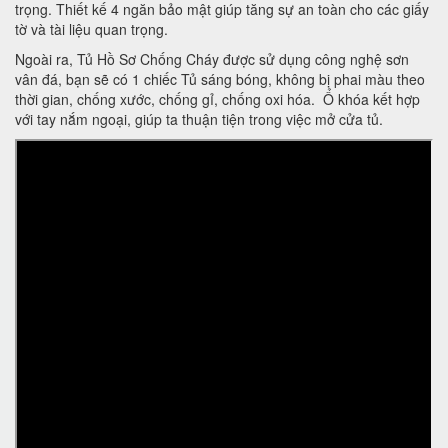
trọng. Thiết kế 4 ngăn bảo mật giúp tăng sự an toàn cho các giấy
tờ và tài liệu quan trọng.
Ngoài ra, Tủ Hồ Sơ Chống Cháy được sử dụng công nghệ sơn
vân đá, bạn sẽ có 1 chiếc Tủ sáng bóng, không bị phai màu theo
thời gian, chống xước, chống gỉ, chống oxi hóa. Ổ khóa kết hợp
với tay nắm ngoại, giúp ta thuận tiện trong việc mở cửa tủ.