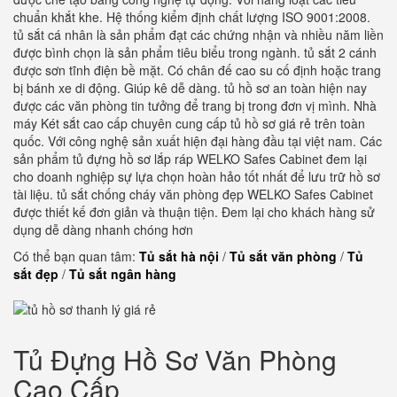
chuẩn khắt khe. Hệ thống kiểm định chất lượng ISO 9001:2008.
tủ sắt cá nhân là sản phẩm đạt các chứng nhận và nhiều năm liền
được bình chọn là sản phẩm tiêu biểu trong ngành. tủ sắt 2 cánh
được sơn tĩnh điện bề mặt. Có chân đế cao su cố định hoặc trang
bị bánh xe di động. Giúp kê dễ dàng. tủ hồ sơ an toàn hiện nay
được các văn phòng tin tưởng để trang bị trong đơn vị mình. Nhà
máy Két sắt cao cấp chuyên cung cấp tủ hồ sơ giá rẻ trên toàn
quốc. Với công nghệ sản xuất hiện đại hàng đầu tại việt nam. Các
sản phẩm tủ đựng hồ sơ lắp ráp WELKO Safes Cabinet đem lại
cho doanh nghiệp sự lựa chọn hoàn hảo tốt nhất để lưu trữ hồ sơ
tài liệu. tủ sắt chống cháy văn phòng đẹp WELKO Safes Cabinet
được thiết kế đơn giản và thuận tiện. Đem lại cho khách hàng sử
dụng dễ dàng nhanh chóng hơn
Có thể bạn quan tâm:
Tủ sắt hà nội
/
Tủ sắt văn phòng
/
Tủ
sắt đẹp
/
Tủ sắt ngân hàng
Tủ Đựng Hồ Sơ Văn Phòng
Cao Cấp