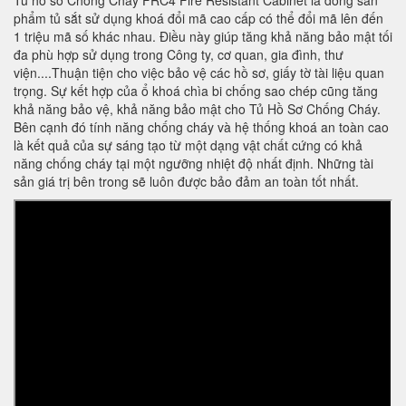
Tủ hồ sơ Chống Cháy FRC4 Fire Resistant Cabinet là dòng sản
phẩm tủ sắt sử dụng khoá đổi mã cao cấp có thể đổi mã lên đến
1 triệu mã số khác nhau. Điều này giúp tăng khả năng bảo mật tối
đa phù hợp sử dụng trong Công ty, cơ quan, gia đình, thư
viện....Thuận tiện cho việc bảo vệ các hồ sơ, giấy tờ tài liệu quan
trọng. Sự kết hợp của ổ khoá chìa bi chống sao chép cũng tăng
khả năng bảo vệ, khả năng bảo mật cho Tủ Hồ Sơ Chống Cháy.
Bên cạnh đó tính năng chống cháy và hệ thống khoá an toàn cao
là kết quả của sự sáng tạo từ một dạng vật chất cứng có khả
năng chống cháy tại một ngưỡng nhiệt độ nhất định. Những tài
sản giá trị bên trong sẽ luôn được bảo đảm an toàn tốt nhất.