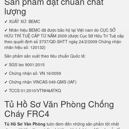
Sản phẩm đạt chuẩn chất
lượng
✔ XUẤT XỨ: BEMC
✔ Nhãn hiệu BEMC đã được bảo hộ tại Việt nam do CỤC SỞ
HỮU TRÍ TUỆ CẤP TỪ NĂM 2009 (được Cục Sở Hữu Trí Tuệ cấp
theo quyết định số 3737/QĐ-SHTT ngày 24/2/2009 Chứng nhận
nhãn hiệu số: 120132)
Sản phẩm sản xuất theo tiêu chuẩn Quốc tế:
✔ SGS Iso 9001:2015
✔ Chứng nhận số: VN 16/0059
✔ Chứng nhận VINCAS 049-QMS (IAF)
✔ TCCS 01:2010/VTNH&ATKQ
Tủ Hồ Sơ Văn Phòng Chống
Cháy FRC4
Tủ Hồ Sơ Văn Phòng
luôn đem đến những sản phẩm tốt nhất