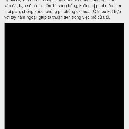
vân đá, bạn sẽ có 1 chiếc Tủ sáng bóng, không bị phai màu theo
thời gian, chống xước, chống gỉ, chống oxi hóa. Ổ khóa kết hợp
với tay nắm ngoại, giúp ta thuận tiện trong việc mở cửa tủ.