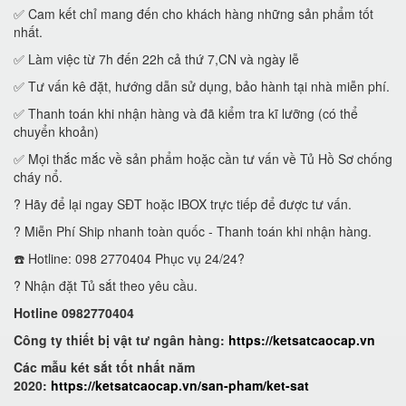
✅ Cam kết chỉ mang đến cho khách hàng những sản phẩm tốt
nhất.
✅ Làm việc từ 7h đến 22h cả thứ 7,CN và ngày lễ
✅ Tư vấn kê đặt, hướng dẫn sử dụng, bảo hành tại nhà miễn phí.
✅ Thanh toán khi nhận hàng và đã kiểm tra kĩ lưỡng (có thể
chuyển khoản)
✅ Mọi thắc mắc về sản phẩm hoặc cần tư vấn về Tủ Hồ Sơ chống
cháy nổ.
? Hãy để lại ngay SĐT hoặc IBOX trực tiếp để được tư vấn.
? Miễn Phí Ship nhanh toàn quốc - Thanh toán khi nhận hàng.
☎️ Hotline: 098 2770404 Phục vụ 24/24?
? Nhận đặt Tủ sắt theo yêu cầu.
Hotline 0982770404
Công ty thiết bị vật tư ngân hàng:
https://ketsatcaocap.vn
Các mẫu két sắt tốt nhất năm
2020:
https://ketsatcaocap.vn/san-pham/ket-sat