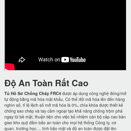
Độ An Toàn Rất Cao
Tủ Hồ Sơ Chống Cháy FRC4
được áp dụng công nghệ đóng/mở
tự động bằng mã hóa mật khẩu, Có thể đổi mã hóa lên đến hàng
nghìn số, tỉ lệ lệch số mở mã hóa là 0%, chìa khóa được thiết kế
chống sao chép và tay cầm ngoại tạo khả năng chống trộm phá
ngay từ bề mặt, thuận tiện cho việc bổ nhiệm cán bộ cấp cao bàn
giao kho quỹ đảm bảo an toàn cho mọi hệ thống Công ty, cơ
quan, trường học..., tính bảo mật và độ an toàn được đặt lên