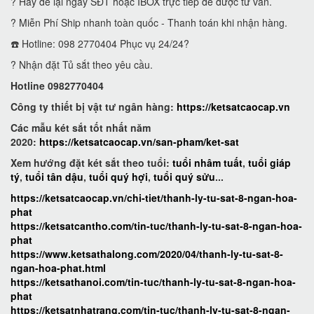
? Hãy để lại ngay SĐT hoặc IBOX trực tiếp để được tư vấn.
? Miễn Phí Ship nhanh toàn quốc - Thanh toán khi nhận hàng.
☎️ Hotline: 098 2770404 Phục vụ 24/24?
? Nhận đặt Tủ sắt theo yêu cầu.
Hotline 0982770404
Công ty thiết bị vật tư ngân hàng:
https://ketsatcaocap.vn
Các mẫu két sắt tốt nhất năm
2020:
https://ketsatcaocap.vn/san-pham/ket-sat
Xem hướng đặt két sắt theo tuổi:
tuổi nhâm tuất
,
tuổi giáp
tý
,
tuổi tân dậu
,
tuổi quý hợi
,
tuổi quý sửu
...
https://ketsatcaocap.vn/chi-tiet/thanh-ly-tu-sat-8-ngan-hoa-
phat
https://ketsatcantho.com/tin-tuc/thanh-ly-tu-sat-8-ngan-hoa-
phat
https://www.ketsathalong.com/2020/04/thanh-ly-tu-sat-8-
ngan-hoa-phat.html
https://ketsathanoi.com/tin-tuc/thanh-ly-tu-sat-8-ngan-hoa-
phat
https://ketsatnhatrang.com/tin-tuc/thanh-ly-tu-sat-8-ngan-