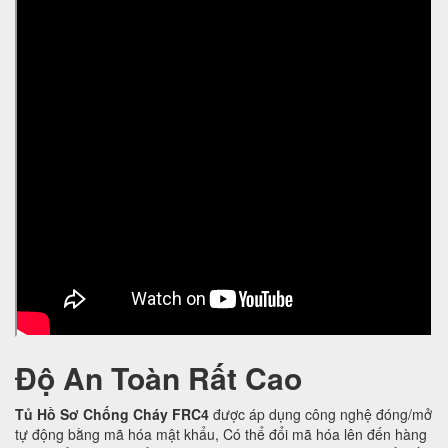
Độ An Toàn Rất Cao
Tủ Hồ Sơ Chống Cháy FRC4
được áp dụng công nghệ đóng/mở
tự động bằng mã hóa mật khẩu, Có thể đổi mã hóa lên đến hàng