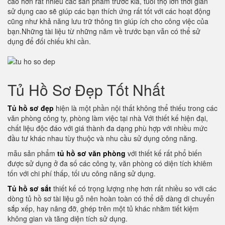
cao hơn rất nhiều các sản phẩm trước kia, tuổi thọ lớn thời gian
sử dụng cao sẽ giúp các bạn thích ứng rất tốt với các hoạt động
cũng như khả năng lưu trữ thông tin giúp ích cho công việc của
bạn.Những tài liệu từ những năm về trước bạn vẫn có thể sử
dụng để đối chiếu khi cần.
Tủ Hồ Sơ Đẹp Tốt Nhất
Tủ hồ sơ đẹp
hiện là một phần nội thất không thể thiếu trong các
văn phòng công ty, phòng làm việc tại nhà Với thiết kế hiện đại,
chất liệu độc đáo với giá thành đa dạng phù hợp với nhiều mức
đầu tư khác nhau tùy thuộc và nhu cầu sử dụng công năng.
mẫu sản phẩm
tủ hồ sơ văn phòng
với thiết kế rất phổ biến
được sử dụng ở đa số các công ty, văn phòng có diện tích khiêm
tốn với chi phí thấp, tối ưu công năng sử dụng.
Tủ hồ sơ sắt
thiết kế có trọng lượng nhẹ hơn rất nhiều so với các
dòng tủ hồ sơ tài liệu gỗ nên hoàn toàn có thể dễ dàng di chuyển
sắp xếp, hay nâng đỡ, ghép trên một tủ khác nhằm tiết kiệm
không gian và tăng diện tích sử dụng.