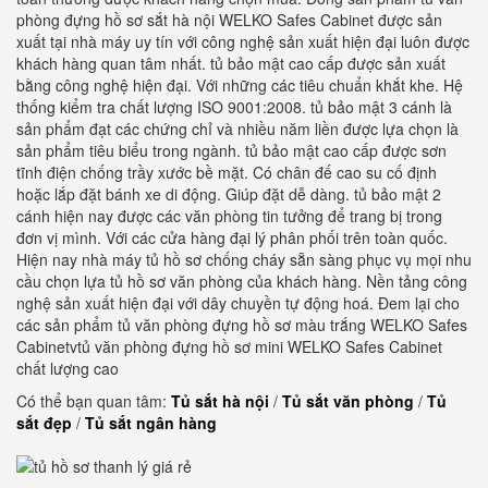
phòng đựng hồ sơ sắt hà nội WELKO Safes Cabinet được sản
xuất tại nhà máy uy tín với công nghệ sản xuất hiện đại luôn được
khách hàng quan tâm nhất. tủ bảo mật cao cấp được sản xuất
bằng công nghệ hiện đại. Với những các tiêu chuẩn khắt khe. Hệ
thống kiểm tra chất lượng ISO 9001:2008. tủ bảo mật 3 cánh là
sản phẩm đạt các chứng chỉ và nhiều năm liền được lựa chọn là
sản phẩm tiêu biểu trong ngành. tủ bảo mật cao cấp được sơn
tĩnh điện chống trầy xước bề mặt. Có chân đế cao su cố định
hoặc lắp đặt bánh xe di động. Giúp đặt dễ dàng. tủ bảo mật 2
cánh hiện nay được các văn phòng tin tưởng để trang bị trong
đơn vị mình. Với các cửa hàng đại lý phân phối trên toàn quốc.
Hiện nay nhà máy tủ hồ sơ chống cháy sẵn sàng phục vụ mọi nhu
cầu chọn lựa tủ hồ sơ văn phòng của khách hàng. Nền tảng công
nghệ sản xuất hiện đại với dây chuyền tự động hoá. Đem lại cho
các sản phẩm tủ văn phòng đựng hồ sơ màu trắng WELKO Safes
Cabinetvtủ văn phòng đựng hồ sơ mini WELKO Safes Cabinet
chất lượng cao
Có thể bạn quan tâm:
Tủ sắt hà nội
/
Tủ sắt văn phòng
/
Tủ
sắt đẹp
/
Tủ sắt ngân hàng