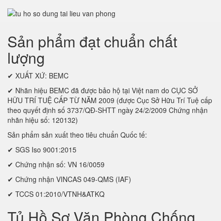
Sản phẩm đạt chuẩn chất
lượng
✔ XUẤT XỨ: BEMC
✔ Nhãn hiệu BEMC đã được bảo hộ tại Việt nam do CỤC SỞ
HỮU TRÍ TUỆ CẤP TỪ NĂM 2009 (được Cục Sở Hữu Trí Tuệ cấp
theo quyết định số 3737/QĐ-SHTT ngày 24/2/2009 Chứng nhận
nhãn hiệu số: 120132)
Sản phẩm sản xuất theo tiêu chuẩn Quốc tế:
✔ SGS Iso 9001:2015
✔ Chứng nhận số: VN 16/0059
✔ Chứng nhận VINCAS 049-QMS (IAF)
✔ TCCS 01:2010/VTNH&ATKQ
Tủ Hồ Sơ Văn Phòng Chống