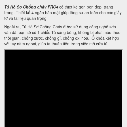
Tủ Hồ Sơ Chống cháy FRC4
có thiết kế gọn bền đẹp, trang
trọng. Thiết kế 4 ngăn bảo mật giúp tăng sự an toàn cho các giấy
tờ và tài liệu quan trọng.
Ngoài ra, Tủ Hồ Sơ Chống Cháy được sử dụng công nghệ sơn
vân đá, bạn sẽ có 1 chiếc Tủ sáng bóng, không bị phai màu theo
thời gian, chống xước, chống gỉ, chống oxi hóa. Ổ khóa kết hợp
với tay nắm ngoại, giúp ta thuận tiện trong việc mở cửa tủ.