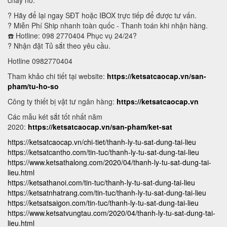
cháy nổ.
? Hãy để lại ngay SĐT hoặc IBOX trực tiếp để được tư vấn.
? Miễn Phí Ship nhanh toàn quốc - Thanh toán khi nhận hàng.
☎️ Hotline: 098 2770404 Phục vụ 24/24?
? Nhận đặt Tủ sắt theo yêu cầu.
Hotline 0982770404
Tham khảo chi tiết tại website:
https://ketsatcaocap.vn/san-
pham/tu-ho-so
Công ty thiết bị vật tư ngân hàng:
https://ketsatcaocap.vn
Các mẫu két sắt tốt nhất năm
2020:
https://ketsatcaocap.vn/san-pham/ket-sat
https://ketsatcaocap.vn/chi-tiet/thanh-ly-tu-sat-dung-tai-lieu
https://ketsatcantho.com/tin-tuc/thanh-ly-tu-sat-dung-tai-lieu
https://www.ketsathalong.com/2020/04/thanh-ly-tu-sat-dung-tai-
lieu.html
https://ketsathanoi.com/tin-tuc/thanh-ly-tu-sat-dung-tai-lieu
https://ketsatnhatrang.com/tin-tuc/thanh-ly-tu-sat-dung-tai-lieu
https://ketsatsaigon.com/tin-tuc/thanh-ly-tu-sat-dung-tai-lieu
https://www.ketsatvungtau.com/2020/04/thanh-ly-tu-sat-dung-tai-
lieu.html