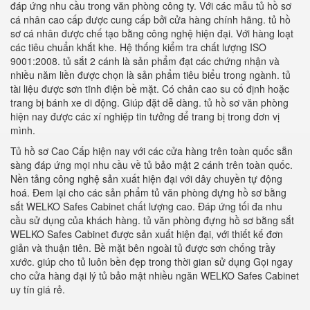
đáp ứng nhu cầu trong văn phòng công ty. Với các mẫu tủ hồ sơ
cá nhân cao cấp được cung cấp bởi cửa hàng chính hãng. tủ hồ
sơ cá nhân được chế tạo bằng công nghệ hiện đại. Với hàng loạt
các tiêu chuẩn khắt khe. Hệ thống kiểm tra chất lượng ISO
9001:2008. tủ sắt 2 cánh là sản phẩm đạt các chứng nhận và
nhiều năm liền được chọn là sản phẩm tiêu biểu trong ngành. tủ
tài liệu được sơn tĩnh điện bề mặt. Có chân cao su cố định hoặc
trang bị bánh xe di động. Giúp đặt dễ dàng. tủ hồ sơ văn phòng
hiện nay được các xí nghiệp tin tưởng để trang bị trong đơn vị
mình.
Tủ hồ sơ Cao Cấp hiện nay với các cửa hàng trên toàn quốc sẵn
sàng đáp ứng mọi nhu cầu về tủ bảo mật 2 cánh trên toàn quốc.
Nền tảng công nghệ sản xuất hiện đại với dây chuyền tự động
hoá. Đem lại cho các sản phẩm tủ văn phòng đựng hồ sơ bằng
sắt WELKO Safes Cabinet chất lượng cao. Đáp ứng tối đa nhu
cầu sử dụng của khách hàng. tủ văn phòng đựng hồ sơ bằng sắt
WELKO Safes Cabinet được sản xuất hiện đại, với thiết kế đơn
giản và thuận tiên. Bề mặt bên ngoài tủ được sơn chống trầy
xước. giúp cho tủ luôn bền đẹp trong thời gian sử dụng Gọi ngay
cho cửa hàng đại lý tủ bảo mật nhiều ngăn WELKO Safes Cabinet
uy tín giá rẻ.