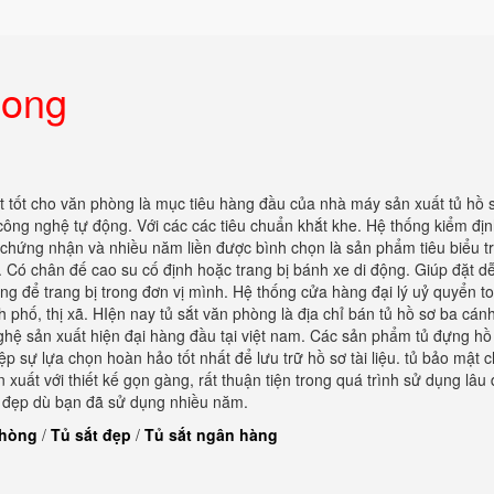
hong
 tốt cho văn phòng là mục tiêu hàng đầu của nhà máy sản xuất tủ hồ 
 công nghệ tự động. Với các các tiêu chuẩn khắt khe. Hệ thống kiểm địn
 chứng nhận và nhiều năm liền được bình chọn là sản phẩm tiêu biểu t
t. Có chân đế cao su cố định hoặc trang bị bánh xe di động. Giúp đặt d
ởng để trang bị trong đơn vị mình. Hệ thống cửa hàng đại lý uỷ quyển t
h phố, thị xã. HIện nay tủ sắt văn phòng là địa chỉ bán tủ hồ sơ ba cán
hệ sản xuất hiện đại hàng đầu tại việt nam. Các sản phẩm tủ đựng hồ
sự lựa chọn hoàn hảo tốt nhất để lưu trữ hồ sơ tài liệu. tủ bảo mật 
ất với thiết kế gọn gàng, rất thuận tiện trong quá trình sử dụng lâu 
 đẹp dù bạn đã sử dụng nhiều năm.
phòng
/
Tủ sắt đẹp
/
Tủ sắt ngân hàng