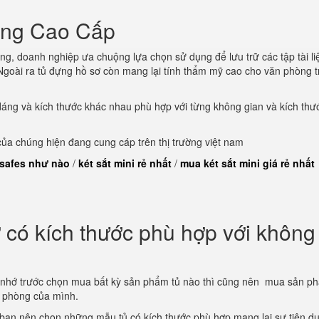
òng Cao Cấp
ng, doanh nghiệp ưa chuộng lựa chọn sử dụng để lưu trữ các tập tài li
goài ra tủ đựng hồ sơ còn mang lại tính thẩm mỹ cao cho văn phòng t
dáng và kích thước khác nhau phù hợp với từng không gian và kích thư
a chúng hiện đang cung cáp trên thị trường việt nam
 safes như nào
/
két sắt mini rẻ nhất
/
mua két sắt mini giá rẻ nhất
có kích thước phù hợp với không
 nhớ trước chọn mua bất kỳ sản phẩm tủ nào thì cũng nên mua sản p
n phòng của mình.
 bạn nên chọn những mẫu tủ có kích thước phù hợp mang lại sự tiện d