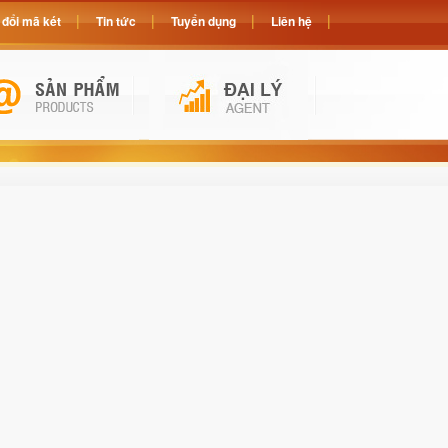
đổi mã két
Tin tức
Tuyển dụng
Liên hệ