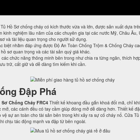
Tủ Hồ Sơ chống cháy có kích thước vừa và lớn, được sản xuất dựa trên
kinh nghiệm lâu năm của các chuyên gia tại các nước Mỹ, Châu Âu, 
sơ và tài liệu quan trọng cho người sử dụng.
ặc biệt nhằm đáp ứng được Độ An Toàn Chống Trộm & Chống Cháy ca
, hồ sơ quan trọng và các tài sản quý giá khác.
ác chức năng thông minh bên trong như chia ra từng ngăn, thích hợp 
lưu trữ, cất giữ và dễ dàng tìm kiếm khi cần.
ống Đập Phá
 Sơ Chống Cháy FRC4
Thiết kế khoang đầu gắn khoá đổi mã, chỉ khi
 mở, các cánh đều có tay cầm giúp đóng mở dễ dàng hơn. Thiết kế đặc
 vệ sự an toàn cho tài sản bên trong khi xảy ra sự cố cháy nổ. Cửa T
hi chịu tác động mạnh va đập từ bên ngoài.