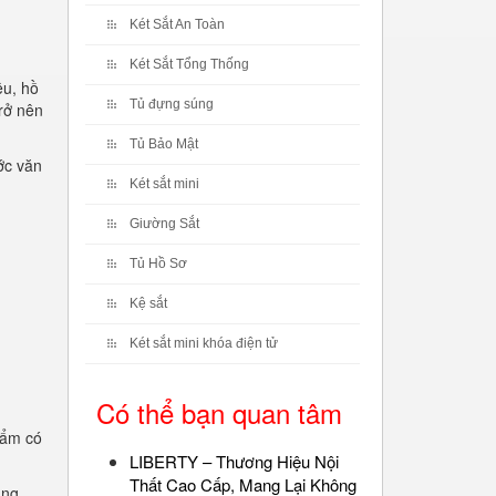
Két Sắt An Toàn
Két Sắt Tổng Thống
ệu, hồ
Tủ đựng súng
rở nên
Tủ Bảo Mật
ớc văn
Két sắt mini
Giường Sắt
Tủ Hồ Sơ
Kệ sắt
Két sắt mini khóa điện tử
Có thể bạn quan tâm
hẩm có
LIBERTY – Thương Hiệu Nội
Thất Cao Cấp, Mang Lại Không
ụng