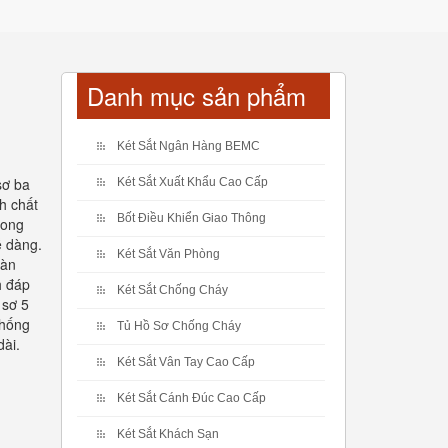
Danh mục sản phẩm
Két Sắt Ngân Hàng BEMC
sơ ba
Két Sắt Xuất Khẩu Cao Cấp
h chất
Bốt Điều Khiển Giao Thông
rong
ễ dàng.
Két Sắt Văn Phòng
oàn
h đáp
Két Sắt Chống Cháy
 sơ 5
chống
Tủ Hồ Sơ Chống Cháy
dài.
Két Sắt Vân Tay Cao Cấp
Két Sắt Cánh Đúc Cao Cấp
Két Sắt Khách Sạn