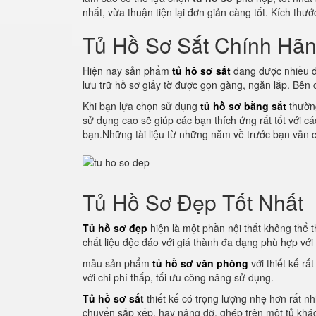
nhất, vừa thuận tiện lại đơn giản càng tốt. Kích thư
Tủ Hồ Sơ Sắt Chính Hã
Hiện nay sản phẩm
tủ hồ sơ sắt
đang được nhiều d
lưu trữ hồ sơ giấy tờ được gọn gàng, ngăn lắp. Bên
Khi bạn lựa chọn sử dụng
tủ hồ sơ bằng sắt
thường
sử dụng cao sẽ giúp các bạn thích ứng rất tốt với c
bạn.Những tài liệu từ những năm về trước bạn vẫn c
Tủ Hồ Sơ Đẹp Tốt Nhất
Tủ hồ sơ đẹp
hiện là một phần nội thất không thể th
chất liệu độc đáo với giá thành đa dạng phù hợp vớ
mẫu sản phẩm
tủ hồ sơ văn phòng
với thiết kế rấ
với chi phí thấp, tối ưu công năng sử dụng.
Tủ hồ sơ sắt
thiết kế có trọng lượng nhẹ hơn rất nh
chuyển sắp xếp, hay nâng đỡ, ghép trên một tủ khác