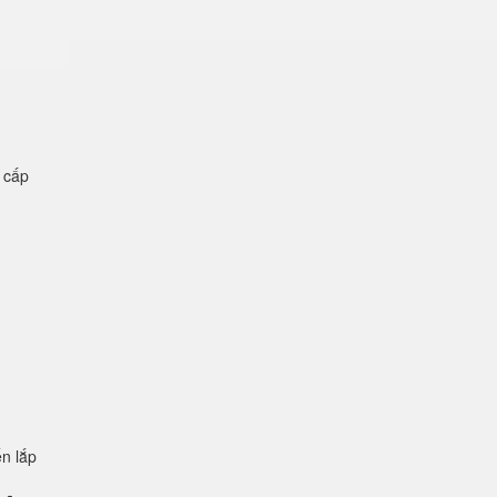
ệ cấp
n lắp