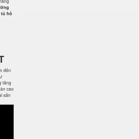
 hãng
rường
 tủ hồ
T
ên đến
hư
g tăng
oàn cao
ài sản