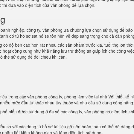
ớc thì dựa vào diện tích của văn phòng để lựa chọn.
ng
oanh nghiệp, công ty, văn phòng ưa chuộng lựa chọn sử dụng để bảo
 cạnh đó tủ hồ sơ sắt nó sẽ tôn nên vẻ đẹp sang trọng cho cả căn phòn
 có độ bền cao hơn rất nhiều các sản phẩm trước kia, tuổi thọ lớn thời
ác hoạt động cũng như khả năng lưu trữ thông tin giúp ích cho công việ
ó thể sử dụng để đối chiếu khi cần.
iếu trong các văn phòng công ty, phòng làm việc tại nhà Với thiết kế hi
i nhiều mức đầu tư khác nhau tùy thuộc và nhu cầu sử dụng công năng
t phổ biến được sử dụng ở đa số các công ty, văn phòng có diện tích kh
iều so với các dòng tủ hồ sơ tài liệu gỗ nên hoàn toàn có thể dễ dàng d
 nhằm tiết kiệm không gian và tăng diện tích sử dụng.