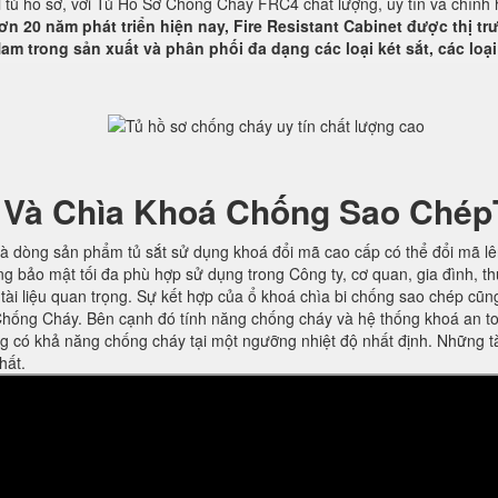
ại tủ hồ sơ, với Tủ Hồ Sơ Chống Cháy FRC4 chất lượng, uy tín và chính
ơn 20 năm phát triển hiện nay, Fire Resistant Cabinet được thị t
am trong sản xuất và phân phối đa dạng các loại két sắt, các loại
 Và Chìa Khoá Chống Sao Chép
à dòng sản phẩm tủ sắt sử dụng khoá đổi mã cao cấp có thể đổi mã l
ng bảo mật tối đa phù hợp sử dụng trong Công ty, cơ quan, gia đình, t
ờ tài liệu quan trọng. Sự kết hợp của ổ khoá chìa bi chống sao chép cũn
hống Cháy. Bên cạnh đó tính năng chống cháy và hệ thống khoá an t
ng có khả năng chống cháy tại một ngưỡng nhiệt độ nhất định. Những t
hất.