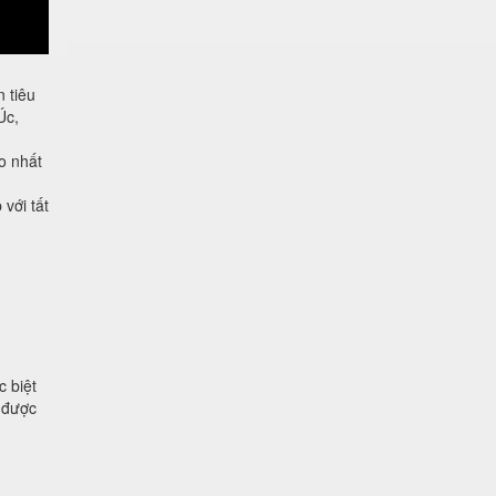
 tiêu
Úc,
o nhất
với tất
 biệt
ủ được