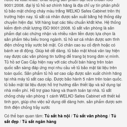
9001:2008. đại lý tủ hồ sơ chính hãng là địa chỉ uy tín phân phối
tủ bảo mật chống cháy màu trắng WELKO Safes Cabinet trên thị
trường hiện nay. tủ sắt cá nhân được sản xuất bằng hệ thống dây
chuyền hiện đại. Với hàng loạt các tiêu chuẩn khắt khe. Hệ thống
kiểm định chất lượng ISO 9001:2008. tủ sắt văn phòng là sản
phẩm đạt các chứng nhận và nhiều năm liền được lựa chọn là
sản phẩm tiêu biểu trong ngành. tủ hồ sơ cá nhân được sơn tĩnh
điện chống trầy xước bề mặt. Có chân cao su cố định hoặc có
bánh xe di động. Giúp kê dễ dàng. tủ bảo mật khoá vân tay hiện
nay được các văn phòng tin tưởng để trang bị trong đơn vị mình.
Tủ hồ sơ Cao Cấp hiện nay với các chuỗi bán hàng trên toàn
quốc sẵn sàng đáp ứng mọi nhu cầu về tủ bảo mật tài liệu trên
toàn quốc. Sản phẩm tủ hồ sơ cao cấp được sản xuất chính hãng
tại nhà máy tủ sắt cao cấp. Được bảo hành 5 năm trên toàn quốc.
tủ bảo mật tài liệu được hỗ trợ hướng dẫn thiết lập và sử dụng tại
nhà miễn phí. Hỗ trợ giao hàng và thanh toán tại nhà. tủ sắt
chống cháy văn phòng 1 cánh WELKO Safes Cabinet với thiết kế
tinh gọn, giúp cho việc sử dụng dễ dàng hơn. sản phẩm được sơn
tĩnh điện chống trầy xước
Có thể bạn quan tâm:
Tủ sắt hà nội
/
Tủ sắt văn phòng
/
Tủ
sắt đẹp
/
Tủ sắt ngân hàng