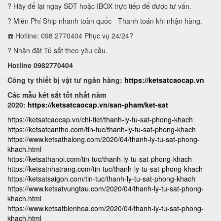
? Hãy để lại ngay SĐT hoặc IBOX trực tiếp để được tư vấn.
? Miễn Phí Ship nhanh toàn quốc - Thanh toán khi nhận hàng.
☎️ Hotline: 098 2770404 Phục vụ 24/24?
? Nhận đặt Tủ sắt theo yêu cầu.
Hotline 0982770404
Công ty thiết bị vật tư ngân hàng:
https://ketsatcaocap.vn
Các mẫu két sắt tốt nhất năm
2020:
https://ketsatcaocap.vn/san-pham/ket-sat
https://ketsatcaocap.vn/chi-tiet/thanh-ly-tu-sat-phong-khach
https://ketsatcantho.com/tin-tuc/thanh-ly-tu-sat-phong-khach
https://www.ketsathalong.com/2020/04/thanh-ly-tu-sat-phong-
khach.html
https://ketsathanoi.com/tin-tuc/thanh-ly-tu-sat-phong-khach
https://ketsatnhatrang.com/tin-tuc/thanh-ly-tu-sat-phong-khach
https://ketsatsaigon.com/tin-tuc/thanh-ly-tu-sat-phong-khach
https://www.ketsatvungtau.com/2020/04/thanh-ly-tu-sat-phong-
khach.html
https://www.ketsatbienhoa.com/2020/04/thanh-ly-tu-sat-phong-
khach.html