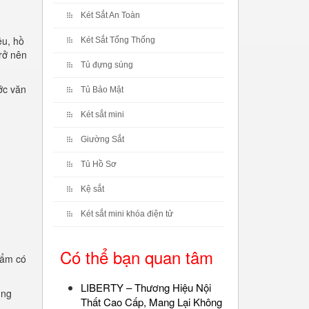
Két Sắt An Toàn
ệu, hồ
Két Sắt Tổng Thống
rở nên
Tủ đựng súng
ớc văn
Tủ Bảo Mật
Két sắt mini
Giường Sắt
Tủ Hồ Sơ
Kệ sắt
Két sắt mini khóa điện tử
Có thể bạn quan tâm
hẩm có
LIBERTY – Thương Hiệu Nội
ụng
Thất Cao Cấp, Mang Lại Không