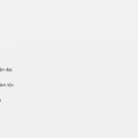
ện đại,
.
iêm tốn
i