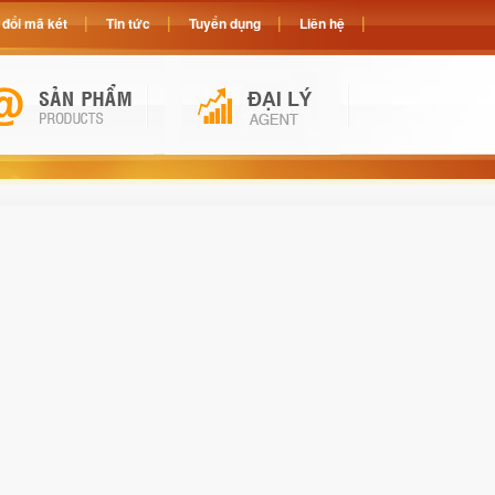
đổi mã két
Tin tức
Tuyển dụng
Liên hệ