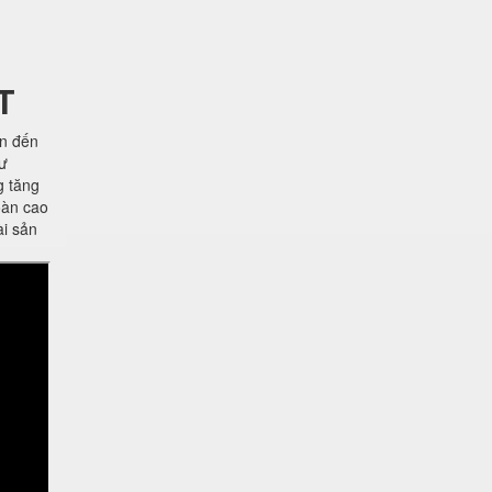
T
ên đến
hư
g tăng
oàn cao
ài sản