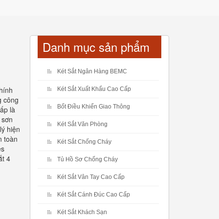
Danh mục sản phẩm
Két Sắt Ngân Hàng BEMC
hính
Két Sắt Xuất Khẩu Cao Cấp
g công
Bốt Điều Khiển Giao Thông
ấp là
 sơn
Két Sắt Văn Phòng
lý hiện
n toàn
Két Sắt Chống Cháy
es
ắt 4
Tủ Hồ Sơ Chống Cháy
Két Sắt Vân Tay Cao Cấp
Két Sắt Cánh Đúc Cao Cấp
Két Sắt Khách Sạn