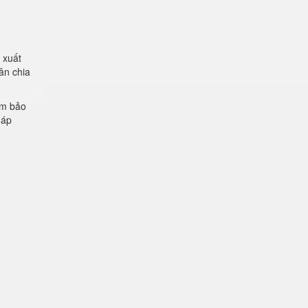
 xuất
ân chia
ảm bảo
 áp