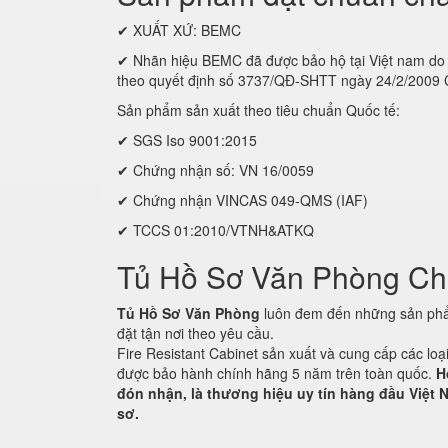
✔ XUẤT XỨ: BEMC
✔ Nhãn hiệu BEMC đã được bảo hộ tại Việt nam
theo quyết định số 3737/QĐ-SHTT ngày 24/2/2009
Sản phẩm sản xuất theo tiêu chuẩn Quốc tế:
✔ SGS Iso 9001:2015
✔ Chứng nhận số: VN 16/0059
✔ Chứng nhận VINCAS 049-QMS (IAF)
✔ TCCS 01:2010/VTNH&ATKQ
Tủ Hồ Sơ Văn Phòng C
Tủ Hồ Sơ Văn Phòng
luôn đem đến những sản phẩm
đặt tận nơi theo yêu cầu.
Fire Resistant Cabinet sản xuất và cung cấp các lo
được bảo hành chính hãng 5 năm trên toàn quốc.
H
đón nhận, là thương hiệu uy tín hàng đầu Việt N
sơ.