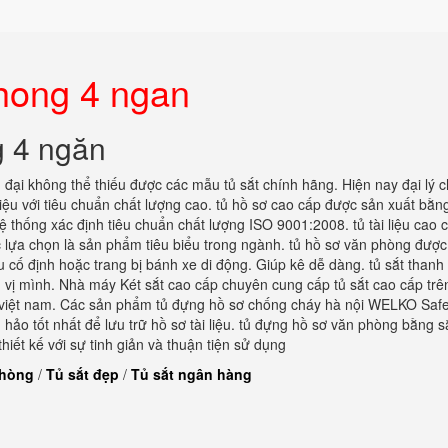
phong 4 ngan
g 4 ngăn
đại không thể thiếu được các mẫu tủ sắt chính hãng. Hiện nay đại lý c
 liệu với tiêu chuẩn chất lượng cao. tủ hồ sơ cao cấp được sản xuất bằn
 thống xác định tiêu chuẩn chất lượng ISO 9001:2008. tủ tài liệu cao c
 lựa chọn là sản phẩm tiêu biểu trong ngành. tủ hồ sơ văn phòng được
 cố định hoặc trang bị bánh xe di động. Giúp kê dễ dàng. tủ sắt thanh 
n vị mình. Nhà máy Két sắt cao cấp chuyên cung cấp tủ sắt cao cấp trê
i việt nam. Các sản phẩm tủ đựng hồ sơ chống cháy hà nội WELKO Saf
ảo tốt nhất để lưu trữ hồ sơ tài liệu. tủ đựng hồ sơ văn phòng bằng s
iết kế với sự tinh giản và thuận tiện sử dụng
phòng
/
Tủ sắt đẹp
/
Tủ sắt ngân hàng