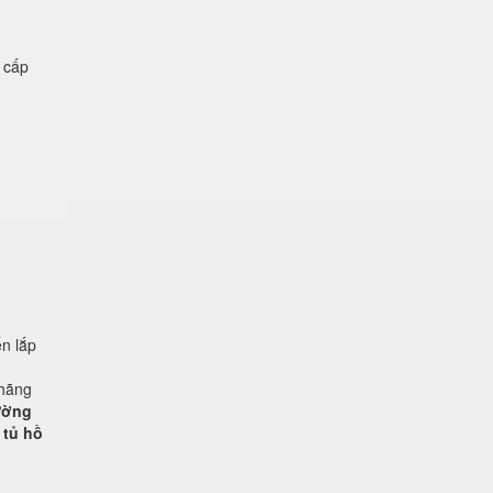
ệ cấp
n lắp
 hãng
rường
 tủ hồ