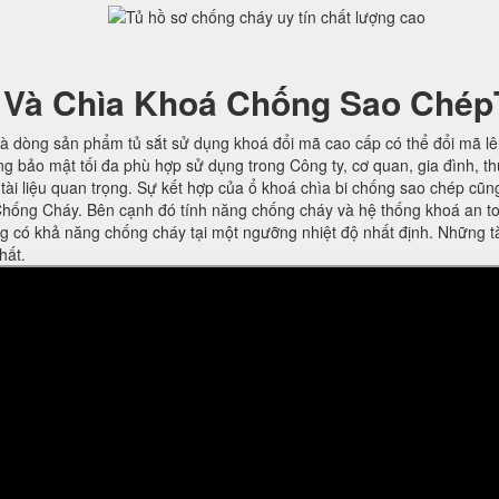
 Và Chìa Khoá Chống Sao Chép
à dòng sản phẩm tủ sắt sử dụng khoá đổi mã cao cấp có thể đổi mã l
ng bảo mật tối đa phù hợp sử dụng trong Công ty, cơ quan, gia đình, t
ờ tài liệu quan trọng. Sự kết hợp của ổ khoá chìa bi chống sao chép cũn
hống Cháy. Bên cạnh đó tính năng chống cháy và hệ thống khoá an t
ng có khả năng chống cháy tại một ngưỡng nhiệt độ nhất định. Những t
hất.