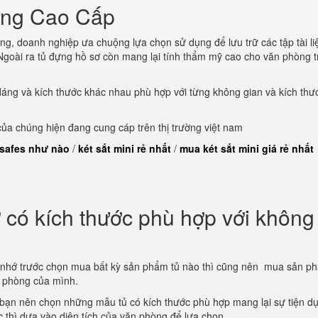
òng Cao Cấp
ng, doanh nghiệp ưa chuộng lựa chọn sử dụng để lưu trữ các tập tài li
goài ra tủ đựng hồ sơ còn mang lại tính thẩm mỹ cao cho văn phòng t
dáng và kích thước khác nhau phù hợp với từng không gian và kích thư
a chúng hiện đang cung cáp trên thị trường việt nam
 safes như nào
/
két sắt mini rẻ nhất
/
mua két sắt mini giá rẻ nhất
có kích thước phù hợp với không
 nhớ trước chọn mua bất kỳ sản phẩm tủ nào thì cũng nên mua sản p
n phòng của mình.
 bạn nên chọn những mẫu tủ có kích thước phù hợp mang lại sự tiện d
ớc thì dựa vào diện tích của văn phòng để lựa chọn.