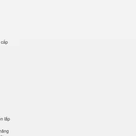
ệ cấp
n lắp
 hãng