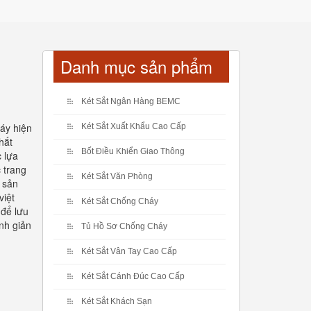
Danh mục sản phẩm
Két Sắt Ngân Hàng BEMC
áy hiện
Két Sắt Xuất Khẩu Cao Cấp
hắt
Bốt Điều Khiển Giao Thông
c lựa
 trang
Két Sắt Văn Phòng
ị sản
việt
Két Sắt Chống Cháy
để lưu
inh giản
Tủ Hồ Sơ Chống Cháy
Két Sắt Vân Tay Cao Cấp
Két Sắt Cánh Đúc Cao Cấp
Két Sắt Khách Sạn