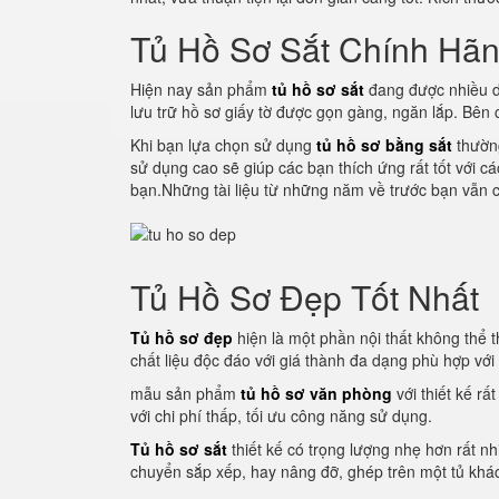
Tủ Hồ Sơ Sắt Chính Hã
Hiện nay sản phẩm
tủ hồ sơ sắt
đang được nhiều d
lưu trữ hồ sơ giấy tờ được gọn gàng, ngăn lắp. Bên
Khi bạn lựa chọn sử dụng
tủ hồ sơ bằng sắt
thường
sử dụng cao sẽ giúp các bạn thích ứng rất tốt với c
bạn.Những tài liệu từ những năm về trước bạn vẫn c
Tủ Hồ Sơ Đẹp Tốt Nhất
Tủ hồ sơ đẹp
hiện là một phần nội thất không thể th
chất liệu độc đáo với giá thành đa dạng phù hợp vớ
mẫu sản phẩm
tủ hồ sơ văn phòng
với thiết kế rấ
với chi phí thấp, tối ưu công năng sử dụng.
Tủ hồ sơ sắt
thiết kế có trọng lượng nhẹ hơn rất nh
chuyển sắp xếp, hay nâng đỡ, ghép trên một tủ khác