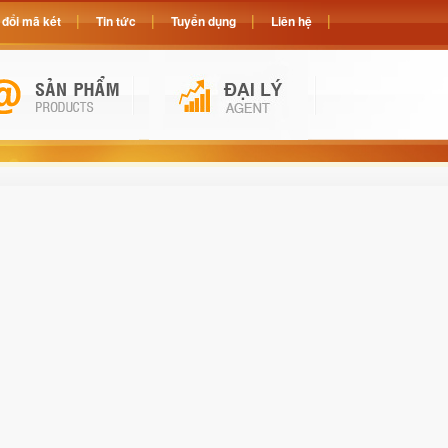
đổi mã két
Tin tức
Tuyển dụng
Liên hệ