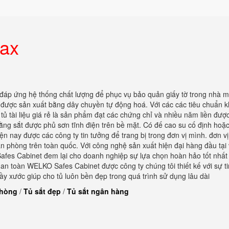
max
 đáp ứng hệ thống chất lượng để phục vụ bảo quản giấy tờ trong nhà m
p được sản xuất bằng dây chuyền tự động hoá. Với các các tiêu chuẩn k
ủ tài liệu giá rẻ là sản phẩm đạt các chứng chỉ và nhiều năm liền đượ
 bằng sắt được phủ sơn tĩnh điện trên bề mặt. Có đế cao su cố định hoặc
hiện nay được các công ty tin tưởng để trang bị trong đơn vị mình. đơn v
n phòng trên toàn quốc. Với công nghệ sản xuất hiện đại hàng đầu tại 
es Cabinet đem lại cho doanh nghiệp sự lựa chọn hoàn hảo tốt nhất 
t an toàn WELKO Safes Cabinet được công ty chúng tôi thiết kế với sự t
y xước giúp cho tủ luôn bền đẹp trong quá trình sử dụng lâu dài
phòng
/
Tủ sắt đẹp
/
Tủ sắt ngân hàng