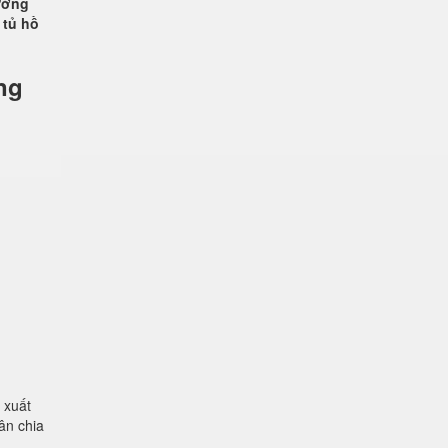
rường
 tủ hồ
ng
 xuất
ân chia