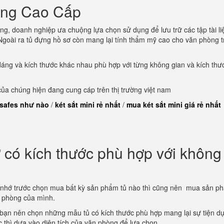
òng Cao Cấp
ng, doanh nghiệp ưa chuộng lựa chọn sử dụng để lưu trữ các tập tài li
goài ra tủ đựng hồ sơ còn mang lại tính thẩm mỹ cao cho văn phòng t
dáng và kích thước khác nhau phù hợp với từng không gian và kích thư
a chúng hiện đang cung cáp trên thị trường việt nam
 safes như nào
/
két sắt mini rẻ nhất
/
mua két sắt mini giá rẻ nhất
có kích thước phù hợp với không
 nhớ trước chọn mua bất kỳ sản phẩm tủ nào thì cũng nên mua sản p
n phòng của mình.
 bạn nên chọn những mẫu tủ có kích thước phù hợp mang lại sự tiện d
ớc thì dựa vào diện tích của văn phòng để lựa chọn.