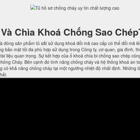
 Và Chìa Khoá Chống Sao Chép
à dòng sản phẩm tủ sắt sử dụng khoá đổi mã cao cấp có thể đổi mã l
ng bảo mật tối đa phù hợp sử dụng trong Công ty, cơ quan, gia đình, t
ờ tài liệu quan trọng. Sự kết hợp của ổ khoá chìa bi chống sao chép cũn
hống Cháy. Bên cạnh đó tính năng chống cháy và hệ thống khoá an t
ng có khả năng chống cháy tại một ngưỡng nhiệt độ nhất định. Những t
hất.