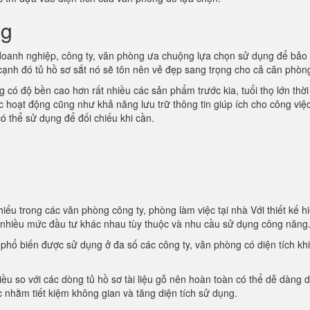
ng
oanh nghiệp, công ty, văn phòng ưa chuộng lựa chọn sử dụng để bảo
 cạnh đó tủ hồ sơ sắt nó sẽ tôn nên vẻ đẹp sang trọng cho cả căn phòn
 có độ bền cao hơn rất nhiều các sản phẩm trước kia, tuổi thọ lớn thời
ác hoạt động cũng như khả năng lưu trữ thông tin giúp ích cho công việ
ó thể sử dụng để đối chiếu khi cần.
iếu trong các văn phòng công ty, phòng làm việc tại nhà Với thiết kế hi
i nhiều mức đầu tư khác nhau tùy thuộc và nhu cầu sử dụng công năng
t phổ biến được sử dụng ở đa số các công ty, văn phòng có diện tích kh
iều so với các dòng tủ hồ sơ tài liệu gỗ nên hoàn toàn có thể dễ dàng d
 nhằm tiết kiệm không gian và tăng diện tích sử dụng.