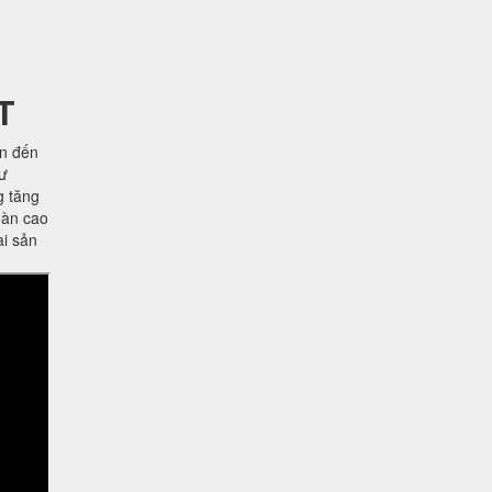
T
ên đến
hư
g tăng
oàn cao
ài sản