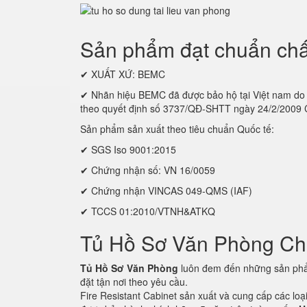
Sản phẩm đạt chuẩn chấ
✔ XUẤT XỨ: BEMC
✔ Nhãn hiệu BEMC đã được bảo hộ tại Việt nam
theo quyết định số 3737/QĐ-SHTT ngày 24/2/2009
Sản phẩm sản xuất theo tiêu chuẩn Quốc tế:
✔ SGS Iso 9001:2015
✔ Chứng nhận số: VN 16/0059
✔ Chứng nhận VINCAS 049-QMS (IAF)
✔ TCCS 01:2010/VTNH&ATKQ
Tủ Hồ Sơ Văn Phòng C
Tủ Hồ Sơ Văn Phòng
luôn đem đến những sản phẩm
đặt tận nơi theo yêu cầu.
Fire Resistant Cabinet sản xuất và cung cấp các lo