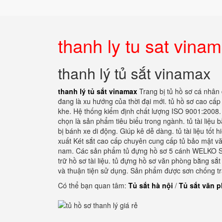
thanh ly tu sat vina
thanh lý tủ sắt vinamax
thanh lý tủ sắt vinamax
Trang bị tủ hồ sơ cá nhân
đang là xu hướng của thời đại mới. tủ hồ sơ cao cấ
khe. Hệ thống kiểm định chất lượng ISO 9001:2008. t
chọn là sản phẩm tiêu biểu trong ngành. tủ tài liệu
bị bánh xe di động. Giúp kê dễ dàng. tủ tài liệu tốt 
xuất Két sắt cao cấp chuyên cung cấp tủ bảo mật vă
nam. Các sản phẩm tủ đựng hồ sơ 5 cánh WELKO Saf
trữ hồ sơ tài liệu. tủ đựng hồ sơ văn phòng bằng sắ
và thuận tiện sử dụng. Sản phẩm được sơn chống trầ
Có thể bạn quan tâm:
Tủ sắt hà nội
/
Tủ sắt văn 