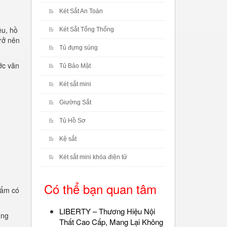
Két Sắt An Toàn
ệu, hồ
Két Sắt Tổng Thống
rở nên
Tủ đựng súng
ớc văn
Tủ Bảo Mật
Két sắt mini
Giường Sắt
Tủ Hồ Sơ
Kệ sắt
Két sắt mini khóa điện tử
Có thể bạn quan tâm
hẩm có
LIBERTY – Thương Hiệu Nội
ụng
Thất Cao Cấp, Mang Lại Không