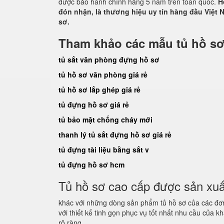
được bảo hành chính hãng 5 năm trên toàn quốc.
H
đón nhận, là thương hiệu uy tín hàng đầu Việt N
sơ.
Tham khảo các mẫu tủ hồ sơ
tủ sắt văn phòng đựng hồ sơ
tủ hồ sơ văn phòng giá rẻ
tủ hồ sơ lắp ghép giá rẻ
tủ đựng hồ sơ giá rẻ
tủ bảo mật chống cháy mới
thanh lý tủ sắt đựng hồ sơ giá rẻ
tủ đựng tài liệu bằng sắt v
tủ đựng hồ sơ hcm
Tủ hồ sơ cao cấp được sản xuất 
khác với những dòng sản phẩm tủ hồ sơ của các đơn
với thiết kế tinh gọn phục vụ tốt nhất nhu cầu của k
rõ ràng.