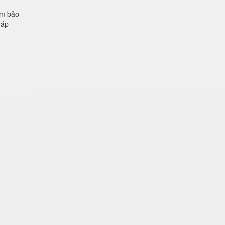
ảm bảo
 áp