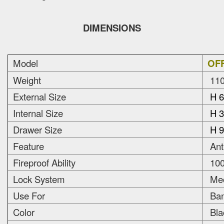
DIMENSIONS
Model
OFF
Weight
110
External Size
H 6
Internal Size
H 3
Drawer Size
H 9
Feature
Anti
Fireproof Ability
100
Lock System
Mec
Use For
Bank
Color
Bla