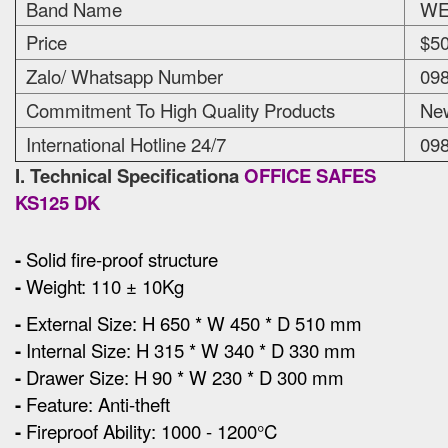
Band Name
WEL
Price
$50
Zalo/ Whatsapp Number
098
Commitment To High Quality Products
New
International Hotline 24/7
098
I. Technical Specificationa
OFFICE SAFES
KS125 DK
-
Solid fire-proof structure
-
Weight: 110 ± 10Kg
-
External Size
:
H 650 * W 450 * D 510 mm
-
Internal Size: H 315 * W 340 * D 330 mm
-
Drawer Size: H 90 * W 230 * D 300 mm
-
Feature: Anti-theft
-
Fireproof Ability: 1000 - 1200°C