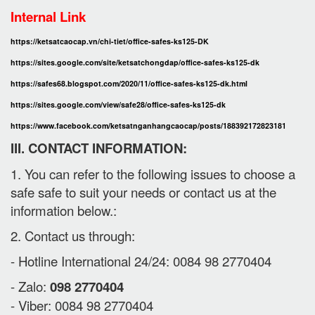
Internal Link
https://ketsatcaocap.vn/chi-tiet/office-safes-ks125-DK
https://sites.google.com/site/ketsatchongdap/office-safes-ks125-dk
https://safes68.blogspot.com/2020/11/office-safes-ks125-dk.html
https://sites.google.com/view/safe28/office-safes-ks125-dk
https://www.facebook.com/ketsatnganhangcaocap/posts/188392172823181
III. CONTACT INFORMATION:
1. You can refer to the following issues to choose a
safe safe to suit your needs or contact us at the
information below.:
2. Contact us through:
- Hotline International 24/24: 0084 98 2770404
- Zalo:
098 2770404
- Viber: 0084 98 2770404