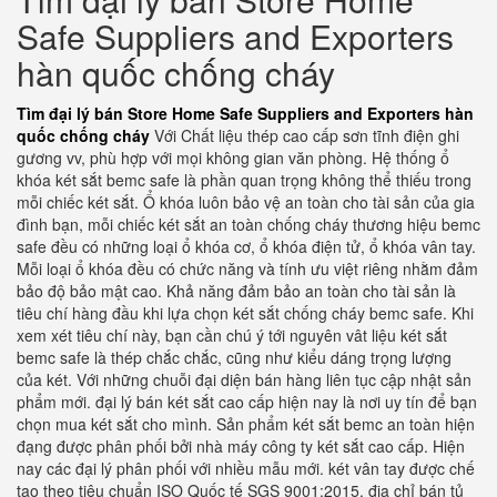
Safe Suppliers and Exporters
hàn quốc chống cháy
Tìm đại lý bán Store Home Safe Suppliers and Exporters hàn
quốc chống cháy
Với Chất liệu thép cao cấp sơn tĩnh điện ghi
gương vv, phù hợp với mọi không gian văn phòng. Hệ thống ổ
khóa két sắt bemc safe là phần quan trọng không thể thiếu trong
mỗi chiếc két sắt. Ổ khóa luôn bảo vệ an toàn cho tài sản của gia
đình bạn, mỗi chiếc két sắt an toàn chống cháy thương hiệu bemc
safe đều có những loại ổ khóa cơ, ổ khóa điện tử, ổ khóa vân tay.
Mỗi loại ổ khóa đều có chức năng và tính ưu việt riêng nhằm đảm
bảo độ bảo mật cao. Khả năng đảm bảo an toàn cho tài sản là
tiêu chí hàng đầu khi lựa chọn két sắt chống cháy bemc safe. Khi
xem xét tiêu chí này, bạn cần chú ý tới nguyên vât liệu két sắt
bemc safe là thép chắc chắc, cũng như kiểu dáng trọng lượng
của két. Với những chuỗi đại diện bán hàng liên tục cập nhật sản
phẩm mới. đại lý bán két sắt cao cấp hiện nay là nơi uy tín để bạn
chọn mua két sắt cho mình. Sản phẩm két sắt bemc an toàn hiện
đạng được phân phối bởi nhà máy công ty két sắt cao cấp. Hiện
nay các đại lý phân phối với nhiều mẫu mới. két vân tay được chế
tạo theo tiêu chuẩn ISO Quốc tế SGS 9001:2015. địa chỉ bán tủ