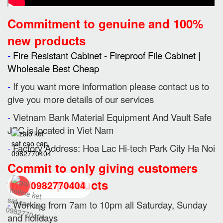
Commitment to genuine and 100%
new products
-
Fire Resistant Cabinet - Fireproof File Cabinet |
Wholesale Best Cheap
-
If you want more information please contact us to
give you more details of our services
-
Vietnam Bank Material Equipment And Vault Safe
JSC is located in Viet Nam
-
Factory Address: Hoa Lac Hi-tech Park City Ha Noi
Commit to only giving customers
the best products
0982770404
-
Working from 7am to 10pm all Saturday, Sunday
and holidays
back