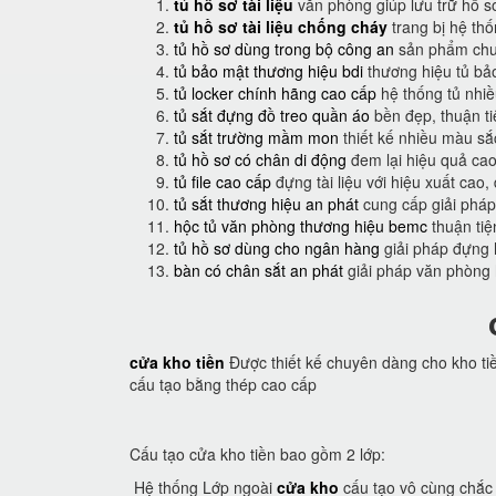
tủ hồ sơ tài liệu
văn phòng giúp lưu trữ hồ s
tủ hồ sơ tài liệu chống cháy
trang bị hệ th
tủ hồ sơ dùng trong bộ công an
sản phẩm chuy
tủ bảo mật thương hiệu bdi
thương hiệu tủ bả
tủ locker chính hãng cao cấp
hệ thống tủ nhi
tủ sắt đựng đồ treo quần áo
bền đẹp, thuận t
tủ sắt trường mầm mon
thiết kế nhiều màu sắ
tủ hồ sơ có chân di động
đem lại hiệu quả cao
tủ file cao cấp
đựng tài liệu với hiệu xuất cao,
tủ sắt thương hiệu an phát
cung cấp giải pháp
hộc tủ văn phòng thương hiệu bemc
thuận tiệ
tủ hồ sơ dùng cho ngân hàng
giải pháp đựng 
bàn có chân sắt an phát
giải pháp văn phòng
cửa kho tiền
Được thiết kế chuyên dàng cho kho ti
cấu tạo bằng thép cao cấp
Cấu tạo cửa kho tiền bao gồm 2 lớp:
Hệ thống Lớp ngoài
cửa kho
cấu tạo vô cùng chắc 