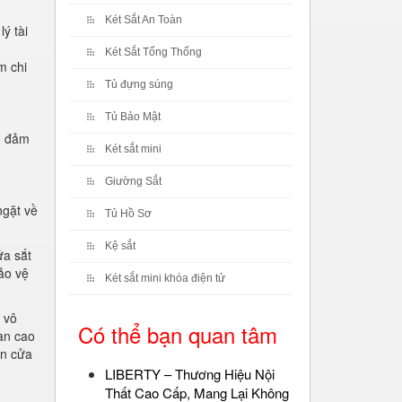
Két Sắt An Toàn
ý tài
Két Sắt Tổng Thống
m chi
Tủ đựng súng
Tủ Bảo Mật
, đảm
Két sắt mini
Giường Sắt
ngặt về
Tủ Hồ Sơ
Kệ sắt
ửa sắt
ảo vệ
Két sắt mini khóa điện tử
ố vô
Có thể bạn quan tâm
àn cao
án cửa
LIBERTY – Thương Hiệu Nội
Thất Cao Cấp, Mang Lại Không