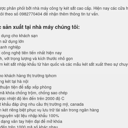
ược phân phối bởi nhà máy công ty két sắt cao cấp. Hiện nay các cửa 
 tôi theo số 0982770404 để nhận thêm thông tin tư vấn.
sản xuất tại nhà máy chúng tôi:
 dụng cho khách sạn
h sử dụng lớn
anh nghiệp
 công nghệ tiên tiến nhất hiện nay
, với trọng lượng và kích thước nhỏ gọn
 két sắt nhập khẩu từ hàn quốc và các mẫu két sắt xuất theo sự chuy
o khách hàng thị trường tphcm
 két tại hà nội
 thuận tiện để sắp xếp phòng
 mã khóa chống trộm, chống sao chép
ược nhiệt độ lên đến trên 2000 độ C
 khẩu đáp ứng nhu cầu thị trường mỹ, canada
 két riêng biệt phục vụ lưu trữ tài sản trong ngân hàng
 nguyên vật liệu nhập khẩu 100%
dạng vân tay hiện đại để mở khóa
 đến trên 1000 mã số khác nhau