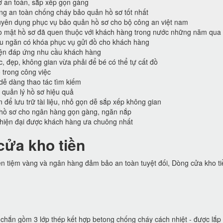
ơ an toàn, sắp xếp gọn gàng
ống an toàn chống cháy bảo quản hồ sơ tốt nhất
ên dụng phục vụ bảo quản hồ sơ cho bộ công an việt nam
o mật hồ sơ đã quen thuộc với khách hàng trong nước những năm qua
ều ngăn có khóa phục vụ gửi đồ cho khách hàng
iện đáp ứng nhu cầu khách hàng
c, đẹp, không gian vừa phải để bé có thể tự cất đồ
 trong công việc
 dễ dàng thao tác tìm kiếm
 quản lý hồ sơ hiệu quả
n để lưu trữ tài liệu, nhỏ gọn dễ sắp xếp không gian
hồ sơ cho ngân hàng gọn gàng, ngăn nắp
 hiện đại được khách hàng ưa chuông nhất
cửa kho tiền
ền tiệm vàng và ngân hàng đảm bảo an toàn tuyệt đối, Dòng cửa kho t
chắn gồm 3 lớp thép kết hợp betong chống cháy cách nhiệt - được lắp 