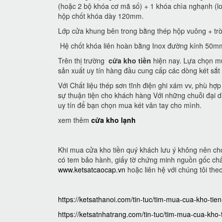
(hoặc 2 bộ khóa cơ mã số) + 1 khóa chìa nghạnh (
hộp chốt khóa dày 120mm.
Lớp cửa khung bên trong bằng thép hộp vuông + trò
Hệ chốt khóa liên hoàn bằng Inox đường kính 50m
Trên thị trường
cửa kho tiền
hiện nay. Lựa chọn mu
sản xuất uy tín hàng đầu cung cấp các dòng két sắt
Với Chất liệu thép sơn tĩnh điện ghi xám vv, phù hợ
sự thuận tiện cho khách hàng Với những chuỗi đại di
uy tín để bạn chọn mua két vân tay cho mình.
xem thêm
cửa kho lạnh
Khi mua cửa kho tiền quý khách lưu ý không nên ch
có tem bảo hành, giấy tờ chứng minh nguồn gốc chấ
www.ketsatcaocap.vn
hoặc liên hệ với chúng tôi th
https://ketsathanoi.com/tin-tuc/tim-mua-cua-kho-t
https://ketsatnhatrang.com/tin-tuc/tim-mua-cua-kh