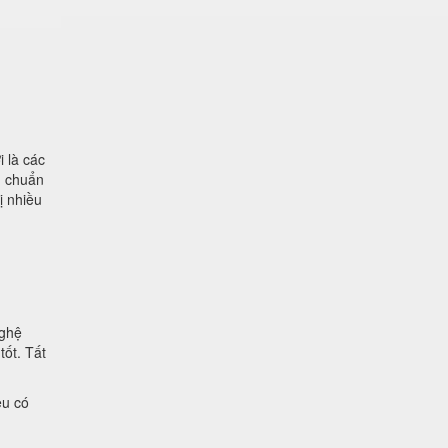
 là các
u chuẩn
ị nhiều
nghệ
tốt. Tất
ệu có