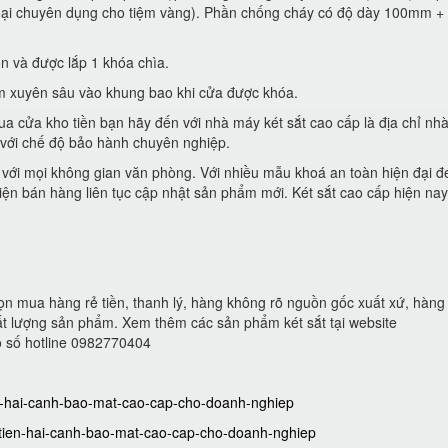
loại chuyên dụng cho tiệm vàng). Phần chống cháy có độ dày 100mm +
n và được lắp 1 khóa chìa.
m xuyên sâu vào khung bao khi cửa được khóa.
a cửa kho tiền bạn hãy đến với nhà máy két sắt cao cấp là địa chỉ nh
 với chế độ bảo hành chuyên nghiệp.
p với mọi không gian văn phòng. Với nhiều mẫu khoá an toàn hiện đại đ
ện bán hàng liên tục cập nhật sản phẩm mới. Két sắt cao cấp hiện nay 
ọn mua hàng rẻ tiền, thanh lý, hàng không rõ nguồn gốc xuất xứ, hàn
t lượng sản phẩm. Xem thêm các sản phẩm két sắt tại website
eo số hotline 0982770404
ien-hai-canh-bao-mat-cao-cap-cho-doanh-nghiep
o-tien-hai-canh-bao-mat-cao-cap-cho-doanh-nghiep