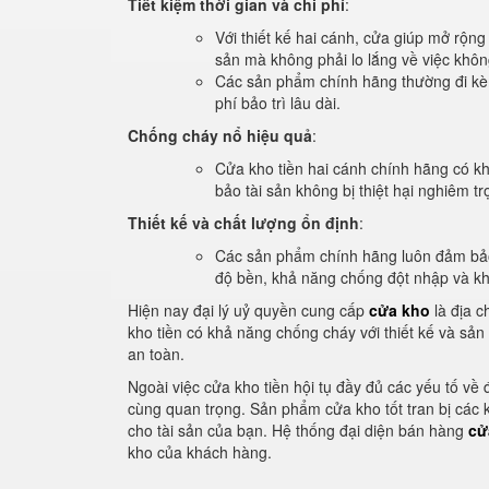
Tiết kiệm thời gian và chi phí
:
Với thiết kế hai cánh, cửa giúp mở rộng
sản mà không phải lo lắng về việc khôn
Các sản phẩm chính hãng thường đi kèm 
phí bảo trì lâu dài.
Chống cháy nổ hiệu quả
:
Cửa kho tiền hai cánh chính hãng có k
bảo tài sản không bị thiệt hại nghiêm tr
Thiết kế và chất lượng ổn định
:
Các sản phẩm chính hãng luôn đảm bảo 
độ bền, khả năng chống đột nhập và kh
Hiện nay đại lý uỷ quyền cung cấp
cửa kho
là địa c
kho tiền có khả năng chống cháy với thiết kế và sả
an toàn.
Ngoài việc cửa kho tiền hội tụ đầy đủ các yếu tố về đ
cùng quan trọng. Sản phẩm cửa kho tốt tran bị các
cho tài sản của bạn. Hệ thống đại diện bán hàng
cử
kho của khách hàng.