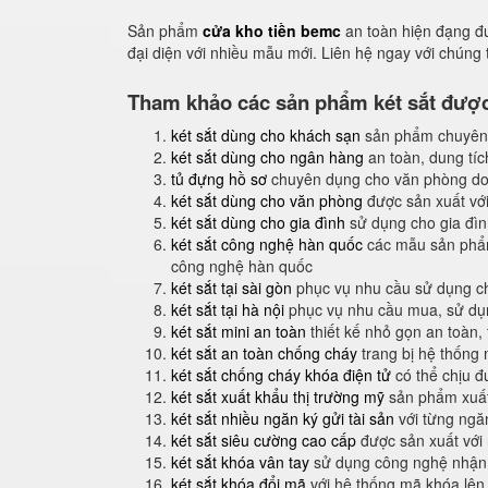
Sản phẩm
cửa kho tiền bemc
an toàn hiện đạng đ
đại diện với nhiều mẫu mới. Liên hệ ngay với chúng
Tham khảo các sản phẩm két sắt được 
két sắt dùng cho khách sạn
sản phẩm chuyên
két sắt dùng cho ngân hàng
an toàn, dung tíc
tủ đựng hồ sơ
chuyên dụng cho văn phòng do
két sắt dùng cho văn phòng
được sản xuất với
két sắt dùng cho gia đình
sử dụng cho gia đình
két sắt công nghệ hàn quốc
các mẫu sản phẩm
công nghệ hàn quốc
két sắt tại sài gòn
phục vụ nhu cầu sử dụng ch
két sắt tại hà nội
phục vụ nhu cầu mua, sử dụng
két sắt mini an toàn
thiết kế nhỏ gọn an toàn,
két sắt an toàn chống cháy
trang bị hệ thống
két sắt chống cháy khóa điện tử
có thể chịu đ
két sắt xuất khẩu thị trường mỹ
sản phẩm xuất
két sắt nhiều ngăn ký gửi tài sản
với từng ngăn
két sắt siêu cường cao cấp
được sản xuất với
két sắt khóa vân tay
sử dụng công nghệ nhận 
két sắt khóa đổi mã
với hệ thống mã khóa lên