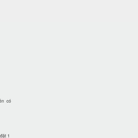
iền có
đặt 1