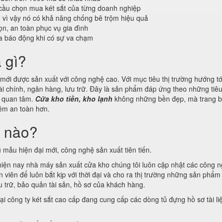
cầu chọn mua két sắt của từng doanh nghiệp
n vì vậy nó có khả năng chống bê trộm hiệu quả
n, an toàn phục vụ gia đình
a báo động khi có sự va chạm
à gì?
ới được sản xuất với công nghệ cao. Với mục tiêu thị trường hướng tới
ài chính, ngân hàng, lưu trữ. Đây là sản phẩm đáp ứng theo những tiê
g quan tâm.
Cửa kho tiền, kho lạnh
không những bền đẹp, mà trang b
thêm an toàn hơn.
i nào?
 mẫu hiện đại mới, công nghệ sản xuất tiên tiến.
 hiện nay nhà máy sản xuất cửa kho chúng tôi luôn cập nhật các công 
viên để luôn bắt kịp với thời đại và cho ra thị trường những sản phẩm 
 trữ, bảo quản tài sản, hồ sơ của khách hàng.
ại công ty két sắt cao cấp đang cung cấp các dòng tủ đựng hồ sơ tài li