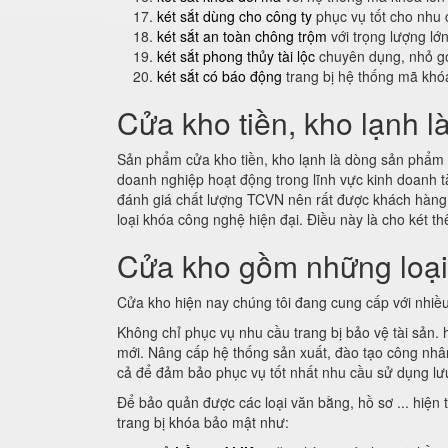
két sắt dùng cho công ty
phục vụ tốt cho nhu 
két sắt an toàn chông trộm
với trọng lượng lớ
két sắt phong thủy tài lộc
chuyên dụng, nhỏ gọ
két sắt có báo động
trang bị hệ thống mã khó
Cửa kho tiền, kho lạnh l
Sản phẩm cửa kho tiền, kho lạnh là dòng sản phẩm m
doanh nghiệp hoạt động trong lĩnh vực kinh doanh t
đánh giá chất lượng TCVN nên rất được khách hàn
loại khóa công nghệ hiện đại. Điều này là cho két 
Cửa kho gồm những loạ
Cửa kho hiện nay chúng tôi đang cung cấp với nhiều
Không chỉ phục vụ nhu cầu trang bị bảo vệ tài sản.
mới. Nâng cấp hệ thống sản xuất, đào tạo công nhân 
cả để đảm bảo phục vụ tốt nhất nhu cầu sử dụng lưu
Để bảo quản được các loại văn bằng, hồ sơ ... hiện t
trang bị khóa bảo mật như: