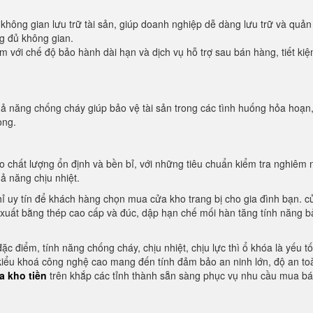
 không gian lưu trữ tài sản, giúp doanh nghiệp dễ dàng lưu trữ và quản l
g đủ không gian.
với chế độ bảo hành dài hạn và dịch vụ hỗ trợ sau bán hàng, tiết kiệ
hả năng chống cháy giúp bảo vệ tài sản trong các tình huống hỏa hoạn
ọng.
chất lượng ổn định và bền bỉ, với những tiêu chuẩn kiểm tra nghiêm 
ả năng chịu nhiệt.
hỉ uy tín để khách hàng chọn mua cửa kho trang bị cho gia đình bạn. c
n xuất bằng thép cao cấp và đúc, dập hạn chế mối hàn tăng tính năng b
ặc điểm, tính năng chống cháy, chịu nhiệt, chịu lực thì ổ khóa là yếu t
 kiểu khoá công nghệ cao mang đến tính đảm bảo an ninh lớn, độ an to
a kho tiền
trên khắp các tỉnh thành sẵn sàng phục vụ nhu cầu mua b