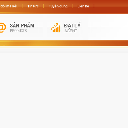
đổi mã két
Tin tức
Tuyển dụng
Liên hệ