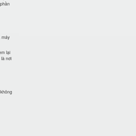
 phần
à máy
em lại
là nơi
g không