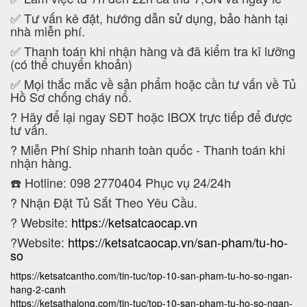
✅ Tư vấn kê đặt, hướng dẫn sử dụng, bảo hành tại
nhà miễn phí.
✅ Thanh toán khi nhận hàng và đã kiểm tra kĩ lưỡng
(có thể chuyển khoản)
✅ Mọi thắc mắc về sản phẩm hoặc cần tư vấn về Tủ
Hồ Sơ chống cháy nổ.
?
Hãy để lại ngay SĐT hoặc IBOX trực tiếp để được
tư vấn.
?
Miễn Phí Ship nhanh toàn quốc - Thanh toán khi
nhận hàng.
☎️ Hotline: 098 2770404 Phục vụ 24/24h
?
Nhận Đặt Tủ Sắt Theo Yêu Cầu.
? Website:
https://ketsatcaocap.vn
?Website:
https://ketsatcaocap.vn/san-pham/tu-ho-
so
https://ketsatcantho.com/tin-tuc/top-10-san-pham-tu-ho-so-ngan-
hang-2-canh
https://ketsathalong.com/tin-tuc/top-10-san-pham-tu-ho-so-ngan-