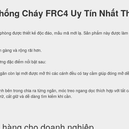
hống Cháy FRC4 Uy Tín Nhất Th
 phòng được thiết kế độc đáo, mẫu mã mới lạ. Sản phẩm này được làm 
n gàng và rộng rãi hơn.
ng đặc điểm nổi bật sau:
ngăn còn lại mới được mở thì các cánh đều có tay cầm giúp đóng mở d
h bên trong chia ra từng ngăn, móc treo ngang dọc thích hợp với tất c
trữ, cất giữ và dễ dàng tìm kiếm khi cần.
 hàng cho doanh nghiệp