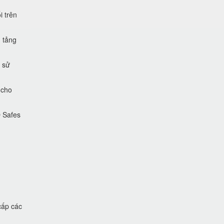
i trên
 tảng
 sử
 cho
O Safes
cấp các