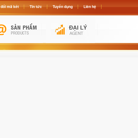
đổi mã két
Tin tức
Tuyển dụng
Liên hệ