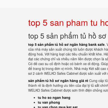
top 5 san pham tu h
top 5 sản phẩm tủ hồ sơ
top 5 sản phẩm tủ hồ sơ ngân hàng bank safe
. 
của nhà máy sản xuất chúng tôi luôn được khách hà
động hoá. Với hàng loạt các tiêu chuẩn khắt khe. H
đạt các chứng chỉ và nhiều năm liền được chọn là s
Có đế cao su cố định hoặc có bánh xe di động. Giúp
để trang bị trong đơn vị mình. Nhà máy Két sắt cao
sơ 2 cánh WELKO Safes Cabinet được sản xuất với n
sản phẩm tủ hồ sơ ngân hàng giá rẻ
Cung cấp tủ
thành rẻ là định hướng ưu tiên của đại lý tủ sắt ch
WELKO Safes Cabinet được sơn tĩnh điện chống xư
tu ho so ngan hang
tu van phong
tu van chon mua ket sat