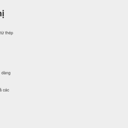
ị
từ thép
ễ dàng
ả các