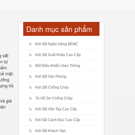
Danh mục sản phẩm
Két Sắt Ngân Hàng BEMC
g sắt
Két Sắt Xuất Khẩu Cao Cấp
n tự
Bốt Điều Khiển Giao Thông
phẩm
 bề mặt.
Két Sắt Văn Phòng
tưởng
đựng hồ
Két Sắt Chống Cháy
Tủ Hồ Sơ Chống Cháy
và giá
hân
Két Sắt Vân Tay Cao Cấp
Két Sắt Cánh Đúc Cao Cấp
Két Sắt Khách Sạn