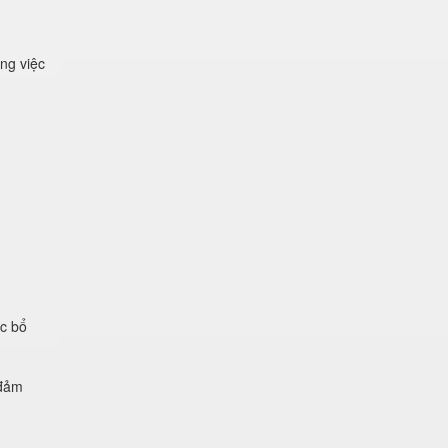
ng việc
ệc bổ
 đảm