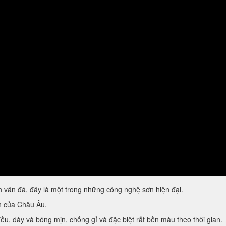
vân đá, đây là một trong những công nghệ sơn hiện đại.
ẩn của Châu Âu.
u, dày và bóng mịn, chống gỉ và đặc biệt rất bền màu theo thời gian.