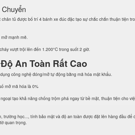
i Chuyển
hân tủ được bố trí 4 bánh xe đúc đặc tạo sự chắc chắn thuận tiện tro
g mở mạnh mẽ.
háy vượt trội lên đến 1.200°C trong suốt 2 giờ.
 Độ An Toàn Rất Cao
 dụng công nghệ đóng/mở tự động bằng mã hóa mật khẩu.
h số mở mã hóa là 0%
ngoại tạo khả năng chống trộm phá ngay từ bề mặt, thuận tiện cho vi
, trường học..., tính bảo mật và độ an toàn được đặt lên hàng đầu để
 tờ quan trọng.