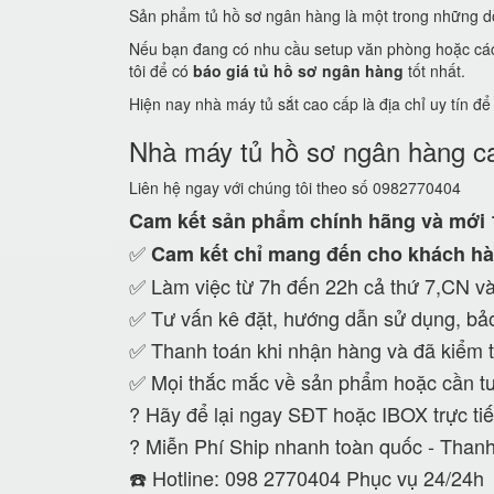
Sản phẩm tủ hồ sơ ngân hàng là một trong những dò
Nếu bạn đang có nhu cầu setup văn phòng hoặc các c
tôi để có
báo giá tủ hồ sơ ngân hàng
tốt nhất.
Hiện nay nhà máy tủ sắt cao cấp là địa chỉ uy tín đ
Nhà máy tủ hồ sơ ngân hàng c
Liên hệ ngay với chúng tôi theo số 0982770404
Cam kết
sản phẩm chính hãng và mới
✅
Cam kết
chỉ mang đến cho khách hà
✅ Làm việc từ 7h đến 22h cả thứ 7,CN và
✅ Tư vấn kê đặt, hướng dẫn sử dụng, bảo
✅ Thanh toán khi nhận hàng và đã kiểm t
✅ Mọi thắc mắc về sản phẩm hoặc cần tư
?
Hãy để lại ngay SĐT hoặc IBOX trực tiế
?
Miễn Phí Ship nhanh toàn quốc - Thanh
☎️ Hotline: 098 2770404 Phục vụ 24/24h