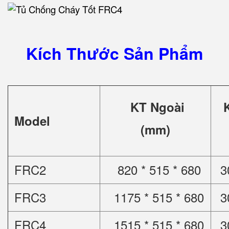
Kích Thước Sản Phẩm
KT Ngoài
Model
(mm)
FRC2
820 * 515 * 680
3
FRC3
1175 * 515 * 680
3
FRC4
1515 * 515 * 680
3