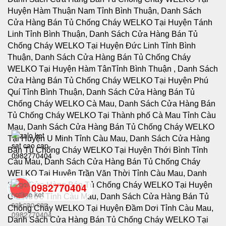
0982770404
back