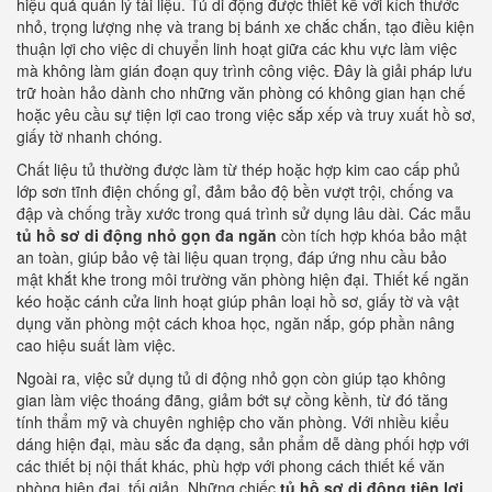
hiệu quả quản lý tài liệu. Tủ di động được thiết kế với kích thước
nhỏ, trọng lượng nhẹ và trang bị bánh xe chắc chắn, tạo điều kiện
thuận lợi cho việc di chuyển linh hoạt giữa các khu vực làm việc
mà không làm gián đoạn quy trình công việc. Đây là giải pháp lưu
trữ hoàn hảo dành cho những văn phòng có không gian hạn chế
hoặc yêu cầu sự tiện lợi cao trong việc sắp xếp và truy xuất hồ sơ,
giấy tờ nhanh chóng.
Chất liệu tủ thường được làm từ thép hoặc hợp kim cao cấp phủ
lớp sơn tĩnh điện chống gỉ, đảm bảo độ bền vượt trội, chống va
đập và chống trầy xước trong quá trình sử dụng lâu dài. Các mẫu
tủ hồ sơ di động nhỏ gọn đa ngăn
còn tích hợp khóa bảo mật
an toàn, giúp bảo vệ tài liệu quan trọng, đáp ứng nhu cầu bảo
mật khắt khe trong môi trường văn phòng hiện đại. Thiết kế ngăn
kéo hoặc cánh cửa linh hoạt giúp phân loại hồ sơ, giấy tờ và vật
dụng văn phòng một cách khoa học, ngăn nắp, góp phần nâng
cao hiệu suất làm việc.
Ngoài ra, việc sử dụng tủ di động nhỏ gọn còn giúp tạo không
gian làm việc thoáng đãng, giảm bớt sự cồng kềnh, từ đó tăng
tính thẩm mỹ và chuyên nghiệp cho văn phòng. Với nhiều kiểu
dáng hiện đại, màu sắc đa dạng, sản phẩm dễ dàng phối hợp với
các thiết bị nội thất khác, phù hợp với phong cách thiết kế văn
phòng hiện đại, tối giản. Những chiếc
tủ hồ sơ di động tiện lợi