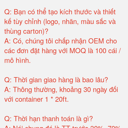
Q:
Bạn có thể tạo kích thước và thiết
kế tùy chỉnh (logo, nhãn, màu sắc và
thùng carton)
?
A:
Có, chúng tôi chấp nhận OEM cho
các đơn đặt hàng với MOQ là 100 cái /
mô hình
.
Q:
Thời gian giao hàng là bao lâu
?
A:
Thông thường, khoảng 30 ngày đối
với container 1 * 20ft
.
Q:
Thời hạn thanh toán là gì
?
A:
Nói chung đó là TT trước 30%, 70%