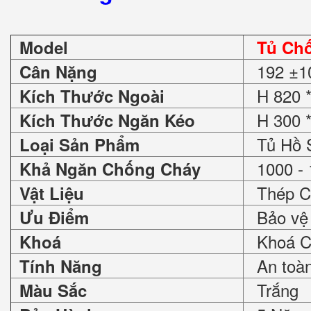
Model
Tủ Ch
192 ±1
Cân Nặng
H 820 *
Kích Thước Ngoài
H 300 *
Kích Thước Ngăn Kéo
Tủ Hồ 
Loại Sản Phẩm
1000 - 
Khả Ngăn Chống Cháy
Thép C
Vật Liệu
Bảo vệ 
Ưu Điểm
Khoá Ch
Khoá
An toàn 
Tính Năng
Trắng
Màu Sắc