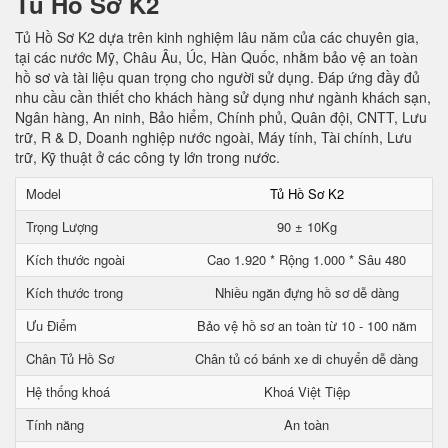
Tủ Hồ Sơ K2
Tủ Hồ Sơ K2 dựa trên kinh nghiệm lâu năm của các chuyên gia,
tại các nước Mỹ, Châu Âu, Úc, Hàn Quốc, nhằm bảo vệ an toàn
hồ sơ và tài liệu quan trọng cho người sử dụng. Đáp ứng đầy đủ
nhu cầu cần thiết cho khách hàng sử dụng như ngành khách sạn,
Ngân hàng, An ninh, Bảo hiểm, Chính phủ, Quân đội, CNTT, Lưu
trữ, R & D, Doanh nghiệp nước ngoài, Máy tính, Tài chính, Lưu
trữ, Kỹ thuật ở các công ty lớn trong nước.
Model
Tủ Hồ Sơ K2
Trọng Lượng
90 ± 10Kg
Kích thước ngoài
Cao 1.920 * Rộng 1.000 * Sâu 480
Kích thước trong
Nhiều ngăn đựng hồ sơ dễ dàng
Ưu Điểm
Bảo vệ hồ sơ an toàn từ 10 - 100 năm
Chân Tủ Hồ Sơ
Chân tủ có bánh xe di chuyển dễ dàng
Hệ thống khoá
Khoá Việt Tiệp
Tính năng
An toàn