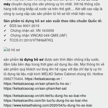
máy
chuyên dụng cho văn phòng uy tín nhất. Với hệ thống cửa
hàng trải rộng khắp cả nước và trên thế giới.... Két sắt cao cấp là
công ty cung cấp các sản phẩm tủ hồ sơ tốt nhất hiện nay.
Sản phẩm tủ đựng hồ sơ sản xuất theo tiêu chuẩn Quốc tế:
✔ SGS Iso 9001:2015
✔ Chứng nhận số: VN 16/0059
✔ Chứng nhận VINCAS 049-QMS (IAF)
✔ TCCS 01:2010/VTNH&ATKQ
sản phẩm
tủ đựng hồ sơ
được sơn tĩnh điện chống trầy xước.
đảm bảo bền đẹp trong thời gian sử dụng lâu dài. Mọi thông tin về
sản phẩm quý khách vui lòng iên hệ ngay với địa chỉ đại lý uy tín
tủ đựng tài liệu mặt kính WELKO Safes Cabinet chúng tôi. Hotline
0982770404.
https://ketsatcaocap.vn
/
https://ketsatcaocap.vn/san-pham/tu-ho-so
/
https://ketsatcaocap.vn/san-pham/ket-sat
https://ketsatcaocap.vn/chi-tiet/tu-dung-ho-so-loai-nho
https://ketsatcantho.com/tin-tuc/tu-dung-ho-so-loai-nho
https://www.ketsathalong.com/2020/04/tu-dung-ho-so-loai-