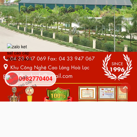
0982770404
back
to
top