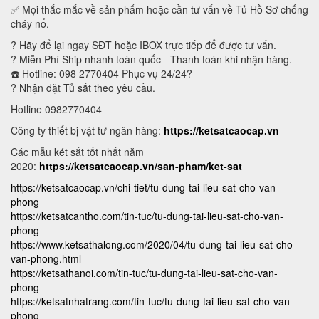
✅ Mọi thắc mắc về sản phẩm hoặc cần tư vấn về Tủ Hồ Sơ chống
cháy nổ.
? Hãy để lại ngay SĐT hoặc IBOX trực tiếp để được tư vấn.
? Miễn Phí Ship nhanh toàn quốc - Thanh toán khi nhận hàng.
☎️ Hotline: 098 2770404 Phục vụ 24/24?
? Nhận đặt Tủ sắt theo yêu cầu.
Hotline 0982770404
Công ty thiết bị vật tư ngân hàng:
https://ketsatcaocap.vn
Các mẫu két sắt tốt nhất năm
2020:
https://ketsatcaocap.vn/san-pham/ket-sat
https://ketsatcaocap.vn/chi-tiet/tu-dung-tai-lieu-sat-cho-van-
phong
https://ketsatcantho.com/tin-tuc/tu-dung-tai-lieu-sat-cho-van-
phong
https://www.ketsathalong.com/2020/04/tu-dung-tai-lieu-sat-cho-
van-phong.html
https://ketsathanoi.com/tin-tuc/tu-dung-tai-lieu-sat-cho-van-
phong
https://ketsatnhatrang.com/tin-tuc/tu-dung-tai-lieu-sat-cho-van-
phong