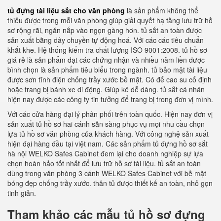
tủ đựng tài liệu sắt cho văn phòng
là sản phẩm không thể
thiếu được trong mỗi văn phòng giúp giải quyết hạ tầng lưu trữ hồ
sơ rộng rãi, ngăn nắp vào ngọn gàng hơn. tủ sắt an toàn được
sản xuất bằng dây chuyền tự động hoá. Với các các tiêu chuẩn
khắt khe. Hệ thống kiểm tra chất lượng ISO 9001:2008. tủ hồ sơ
giá rẻ là sản phẩm đạt các chứng nhận và nhiều năm liền được
bình chọn là sản phẩm tiêu biểu trong ngành. tủ bảo mật tài liệu
được sơn tĩnh điện chống trầy xước bề mặt. Có đế cao su cố định
hoặc trang bị bánh xe di động. Giúp kê dễ dàng. tủ sắt cá nhân
hiện nay được các công ty tin tưởng để trang bị trong đơn vị mình.
Với các cửa hàng đại lý phân phối trên toàn quốc. Hiện nay đơn vị
sản xuất tủ hồ sơ hai cánh sẵn sàng phục vụ mọi nhu cầu chọn
lựa tủ hồ sơ văn phòng của khách hàng. Với công nghệ sản xuất
hiện đại hàng đầu tại việt nam. Các sản phẩm tủ đựng hồ sơ sắt
hà nội WELKO Safes Cabinet đem lại cho doanh nghiệp sự lựa
chọn hoàn hảo tốt nhất để lưu trữ hồ sơ tài liệu. tủ sắt an toàn
dùng trong văn phòng 3 cánh WELKO Safes Cabinet với bề mặt
bóng đẹp chống trầy xước. thân tủ được thiết kế an toàn, nhỏ gọn
tinh giản.
Tham khảo các mẫu tủ hồ sơ đựng