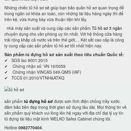
Những chiếc tủ hồ sơ sẽ giúp bạn bảo quản hồ sơ quan trọng để
trong ngăn có khóa an toàn, còn những tài liệu hàng ngày thì để
trên kệ, vừa trưng bày vừa thuận tiện khi lấy.
nhà máy sản xuất và cung cấp các sản phẩm
Tủ hồ sơ 3 ngăn
chuyên dụng cho văn phòng uy tín nhất. Với hệ thống cửa hàng
trải rộng khắp cả nước và trên thế giới.... Két sắt cao cấp là công
ty cung cấp các sản phẩm tủ hồ sơ tốt nhất hiện nay.
Sản phẩm tủ đựng hồ sơ sản xuất theo tiêu chuẩn Quốc tế:
✔ SGS Iso 9001:2015
✔ Chứng nhận số: VN 16/0059
✔ Chứng nhận VINCAS 049-QMS (IAF)
✔ TCCS 01:2010/VTNH&ATKQ
sản phẩm
tủ đựng hồ sơ
được sơn tĩnh điện chống trầy xước.
đảm bảo bền đẹp trong thời gian sử dụng lâu dài. Mọi thông tin về
sản phẩm quý khách vui lòng iên hệ ngay với địa chỉ đại lý uy tín
tủ đựng tài liệu mặt kính WELKO Safes Cabinet chúng tôi.
Hotline
0982770404
.