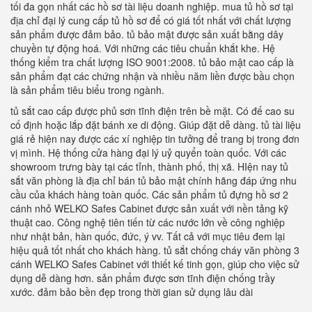
tối đa gọn nhất các hồ sơ tài liệu doanh nghiệp. mua tủ hồ sơ tại
địa chỉ đại lý cung cấp tủ hồ sơ để có giá tốt nhất với chất lượng
sản phẩm được đảm bảo. tủ bảo mật được sản xuất bằng dây
chuyền tự động hoá. Với những các tiêu chuẩn khắt khe. Hệ
thống kiểm tra chất lượng ISO 9001:2008. tủ bảo mật cao cấp là
sản phẩm đạt các chứng nhận và nhiều năm liền được bầu chọn
là sản phẩm tiêu biểu trong ngành.
tủ sắt cao cấp được phủ sơn tĩnh điện trên bề mặt. Có đế cao su
cố định hoặc lắp đặt bánh xe di động. Giúp đặt dễ dàng. tủ tài liệu
giá rẻ hiện nay được các xí nghiệp tin tưởng để trang bị trong đơn
vị mình. Hệ thống cửa hàng đại lý uỷ quyển toàn quốc. Với các
showroom trưng bày tại các tỉnh, thành phố, thị xã. HIện nay tủ
sắt văn phòng là địa chỉ bán tủ bảo mật chính hãng đáp ứng nhu
cầu của khách hàng toàn quốc. Các sản phẩm tủ đựng hồ sơ 2
cánh nhỏ WELKO Safes Cabinet được sản xuất với nền tảng kỹ
thuật cao. Công nghệ tiên tiến từ các nước lớn về công nghiệp
như nhật bản, hàn quốc, đức, ý vv. Tất cả với mục tiêu đem lại
hiệu quả tốt nhất cho khách hàng. tủ sắt chống cháy văn phòng 3
cánh WELKO Safes Cabinet với thiết kế tinh gọn, giúp cho việc sử
dụng dễ dàng hơn. sản phẩm được sơn tĩnh điện chống trầy
xước. đảm bảo bền đẹp trong thời gian sử dụng lâu dài