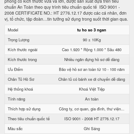
phòng có kích thước vừa và lớn, được sản xuất dựa trên tiêu
chuẩn An Toàn theo quy trình tiêu chuẩn quốc tế ISO 9001 -
2008 CERTIFICATE NO.: HT 2776.12.17 được các cá nhân, đơn
vị, tổ chức, tập đoàn…tin tưởng sử dụng trong suốt thời gian qua.
Model
tu ho so 3 ngan
Trọng Lượng
90 ± 10Kg
Kích thước ngoài
Cao 1.920 * Rộng 1.000 * Sâu 480
Kích thước trong
Nhiều ngăn đựng hồ sơ dễ dàng
Ưu Điểm
Bảo vệ hồ sơ an toàn từ 10 - 100 năm
Chân Tủ Hồ Sơ
Chân tủ có bánh xe di chuyển dễ dàng
Hệ thống khoá
Khoá Việt Tiệp
Tính năng
An toàn
Thích hợp sử dụng
Công ty, cơ quan, gia đình, thư viện...
Theo tiêu chuẩn quốc tế
ISO 9001 - 2008 HT 2776.12.17
Màu sắc
Ghi Sáng