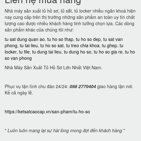
Nhà máy sản xuất tủ hồ sơ, tủ sắt, tủ locker nhiều ngăn khoá hiện
nay cung cấp trên thị trường những sản phẩm an toàn uy tín chất
lượng cao được nhiều khách hàng tinh tưởng chọn lựa. Các dòng
sản phẩm khác của chúng tôi như:
tu sat dung quan ao
,
tu ho so thap
,
tu ho so dep
,
tu sat van
phong
,
tu tai lieu
,
tu ho so sat
,
tu treo chia khoa
,
tu ghep
,
tu
locker
,
tu file
,
tu dung tai lieu
,
tu dung ho so
,
tu ho so gia re
,
tu ho
so van phong
Nhà Máy Sản Xuất Tủ Hồ Sơ Lớn Nhất Việt Nam.
Phục vụ tận tình chu đáo 24/24:
098 2770404
giao hàng tận nơi.
Kể cả ngày lễ.
https://ketsatcaocap.vn/san-pham/tu-ho-so
"
Luôn luôn mang lại sự hài lòng mong đợi đến khách hàng
"