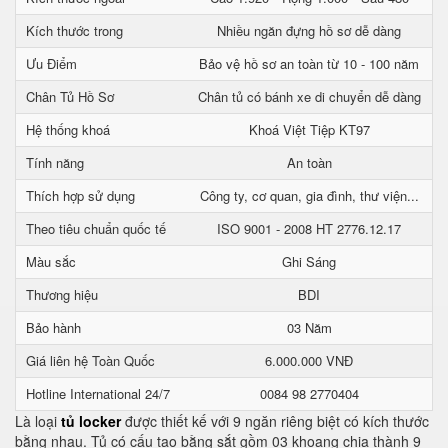
Kích thước trong
Nhiều ngăn đựng hồ sơ dễ dàng
Ưu Điểm
Bảo vệ hồ sơ an toàn từ 10 - 100 năm
Chân Tủ Hồ Sơ
Chân tủ có bánh xe di chuyển dễ dàng
Hệ thống khoá
Khoá Việt Tiệp KT97
Tính năng
An toàn
Thích hợp sử dụng
Công ty, cơ quan, gia đình, thư viện...
Theo tiêu chuẩn quốc tế
ISO 9001 - 2008 HT 2776.12.17
Màu sắc
Ghi Sáng
Thương hiệu
BDI
Bảo hành
03 Năm
Giá liên hệ Toàn Quốc
6.000.000 VNĐ
Hotline International 24/7
0084 98 2770404
Là loại
tủ locker
được thiết kế với 9 ngăn riêng biệt có kích thước
bằng nhau. Tủ có cấu tạo bằng sắt gồm 03 khoang chia thành 9