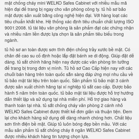
mật chống cháy mini WELKO Safes Cabinet với nhiều mẫu mã
hiện đại để trang bị ngay cho văn phòng công ty. tủ hồ sơ bảo
mật được sản xuất bằng công nghệ hiện đại. Với hàng loạt các
tiêu chuẩn khắt khe. Hệ thống xác định tiêu chuẩn chất lượng ISO
9001:2008. tủ tài liệu văn phòng là sản phẩm đạt các chứng nhận
và nhiều năm liền được lựa chọn là sản phẩm tiêu biểu trong
ngành.
tủ hồ sơ an toàn được sơn tĩnh điện chống trầy xước bề mặt. Có
chân đế cao su cố định hoặc lắp đặt bánh xe di động. Giúp đặt dễ
dàng. tủ sắt chính hãng hiện nay được các văn phòng tin tưởng
để trang bị trong đơn vị mình. Tủ hồ sơ Cao Cấp hiện nay với các
chuỗi bán hàng trên toàn quốc sẵn sàng đáp ứng mọi nhu cầu về
tủ bảo mật tài liệu trên toàn quốc. Sản phẩm tủ bảo mật 3 cánh
được sản xuất chính hãng tại xí nghiệp tủ sắt cao cấp. Được bảo
hành 5 năm trên toàn quốc. tủ bảo mật tài liệu được hỗ trợ hướng
dẫn thiết lập và sử dụng tại nhà miễn phí. Hỗ trợ giao hàng và
thanh toán tại nhà. tủ sắt chống cháy văn phòng 2 cánh nhỏ
WELKO Safes Cabinet được thiết kế đơn giản và thuận tiện. Đem
lại cho khách hàng sử dụng dễ dàng nhanh chóng hơn. Chất liệu
sơn tĩnh điện bề mặt. Giúp tủ luôn bóng đẹp bền mầu. Với các
mẫu sản phẩm tủ sắt chống cháy 8 ngăn WELKO Safes Cabinet
được nhiều khách hàng tin tượng chọn lựa.