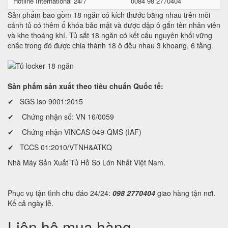
Hotline International 24/7
0084 98 2770404
Sản phẩm bao gồm 18 ngăn có kích thước bằng nhau trên mỗi
cánh tủ có thêm ổ khóa bảo mật và được dập ô gắn tên nhân viên
và khe thoáng khí. Tủ sắt 18 ngăn có kết cấu nguyên khối vững
chắc trong đó được chia thành 18 ô đều nhau 3 khoang, 6 tầng.
Sản phẩm sản xuất theo tiêu chuẩn Quốc tế:
✔ SGS Iso 9001:2015
✔ Chứng nhận số: VN 16/0059
✔ Chứng nhận VINCAS 049-QMS (IAF)
✔ TCCS 01:2010/VTNH&ATKQ
Nhà Máy Sản Xuất Tủ Hồ Sơ Lớn Nhất Việt Nam.
Phục vụ tận tình chu đáo 24/24:
098 2770404
giao hàng tận nơi.
Kể cả ngày lễ.
Liên hệ mua hàng