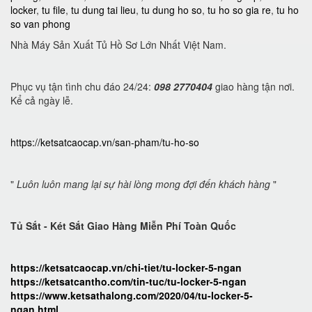
locker
,
tu file
,
tu dung tai lieu
,
tu dung ho so
,
tu ho so gia re
,
tu ho
so van phong
Nhà Máy Sản Xuất Tủ Hồ Sơ Lớn Nhất Việt Nam.
Phục vụ tận tình chu đáo 24/24:
098 2770404
giao hàng tận nơi.
Kể cả ngày lễ.
https://ketsatcaocap.vn/san-pham/tu-ho-so
"
Luôn luôn mang lại sự hài lòng mong đợi đến khách hàng
"
Tủ Sắt - Két Sắt Giao Hàng Miễn Phí Toàn Quốc
https://ketsatcaocap.vn/chi-tiet/tu-locker-5-ngan
https://ketsatcantho.com/tin-tuc/tu-locker-5-ngan
https://www.ketsathalong.com/2020/04/tu-locker-5-
ngan.html