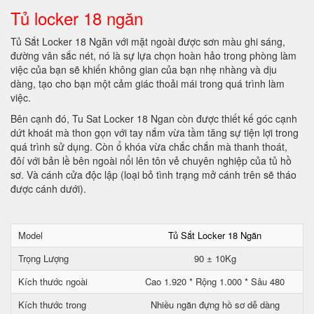
Tủ locker 18 ngăn
Tủ Sắt Locker 18 Ngăn với mặt ngoài được sơn màu ghi sáng,
đường vân sắc nét, nó là sự lựa chọn hoàn hảo trong phòng làm
việc của bạn sẽ khiến không gian của bạn nhẹ nhàng và dịu
dàng, tạo cho bạn một cảm giác thoải mái trong quá trình làm
việc.
Bên cạnh đó, Tu Sat Locker 18 Ngan còn được thiết kế góc cạnh
dứt khoát mà thon gọn với tay nắm vừa tầm tăng sự tiện lợi trong
quá trình sử dụng. Còn ổ khóa vừa chắc chắn mà thanh thoát,
đôí với bản lề bên ngoài nổi lên tôn vẻ chuyên nghiệp của tủ hồ
sơ. Và cánh cửa độc lập (loại bỏ tình trạng mở cánh trên sẽ tháo
được cánh dưới).
Model
Tủ Sắt Locker 18 Ngăn
Trọng Lượng
90 ± 10Kg
Kích thước ngoài
Cao 1.920 * Rộng 1.000 * Sâu 480
Kích thước trong
Nhiều ngăn đựng hồ sơ dễ dàng