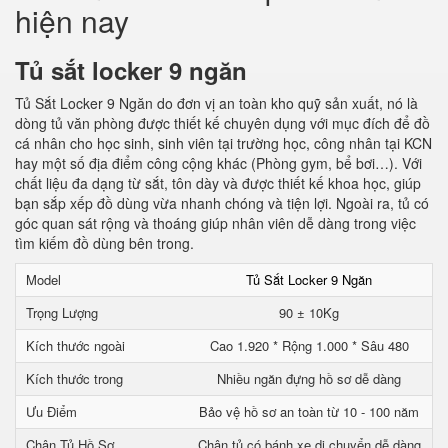
hiện nay
Tủ sắt locker 9 ngăn
Tủ Sắt Locker 9 Ngăn do đơn vị an toàn kho quỹ sản xuất, nó là
dòng tủ văn phòng được thiết kế chuyên dụng với mục đích để đồ
cá nhân cho học sinh, sinh viên tại trường học, công nhân tại KCN
hay một số địa điểm công cộng khác (Phòng gym, bể bơi…). Với
chất liệu đa dạng từ sắt, tôn dày và được thiết kế khoa học, giúp
bạn sắp xếp đồ dùng vừa nhanh chóng và tiện lợi. Ngoài ra, tủ có
góc quan sát rộng và thoáng giúp nhân viên dễ dàng trong việc
tìm kiếm đồ dùng bên trong.
Model
Tủ Sắt Locker 9 Ngăn
Trọng Lượng
90 ± 10Kg
Kích thước ngoài
Cao 1.920 * Rộng 1.000 * Sâu 480
Kích thước trong
Nhiều ngăn đựng hồ sơ dễ dàng
Ưu Điểm
Bảo vệ hồ sơ an toàn từ 10 - 100 năm
Chân Tủ Hồ Sơ
Chân tủ có bánh xe di chuyển dễ dàng