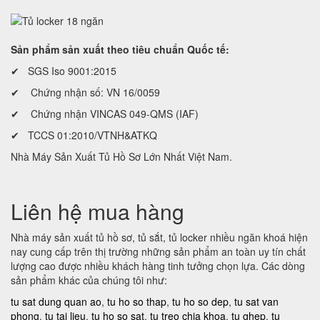
Sản phẩm sản xuất theo tiêu chuẩn Quốc tế:
✔ SGS Iso 9001:2015
✔ Chứng nhận số: VN 16/0059
✔ Chứng nhận VINCAS 049-QMS (IAF)
✔ TCCS 01:2010/VTNH&ATKQ
Nhà Máy Sản Xuất Tủ Hồ Sơ Lớn Nhất Việt Nam.
Liên hệ mua hàng
Nhà máy sản xuất tủ hồ sơ, tủ sắt, tủ locker nhiều ngăn khoá hiện
nay cung cấp trên thị trường những sản phẩm an toàn uy tín chất
lượng cao được nhiều khách hàng tinh tưởng chọn lựa. Các dòng
sản phẩm khác của chúng tôi như:
tu sat dung quan ao
,
tu ho so thap
,
tu ho so dep
,
tu sat van
phong
,
tu tai lieu
,
tu ho so sat
,
tu treo chia khoa
,
tu ghep
,
tu