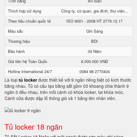
Tính năng
An toàn
Thích hợp sử dụng
Công ty, cơ quan, gia đình, thư viện...
Theo tiêu chuẩn quốc tế
ISO 9001 - 2008 HT 2776.12.17
Màu sắc
Ghi Sáng
Thương hiệu
BDI
Bảo hành
03 Năm
Giá liên hệ Toàn Quốc
6.000.000 VNĐ
Hotline International 24/7
0084 98 2770404
Là loại
tủ locker
được thiết kế với 9 ngăn riêng biệt có kích thước
bằng nhau. Tủ có cấu tạo bằng sắt gồm 03 khoang chia thành 9
ngăn ô đều nhau, trên mỗi cánh có khóa locker, tai khóa móc.
Cánh cửa được dập lỗ thông gió và 1 bảng tên nhân viên.
Tủ locker 18 ngăn
Tủ Sắt Locker 18 Ngăn với mặt ngoài được sơn màu ghi sáng,