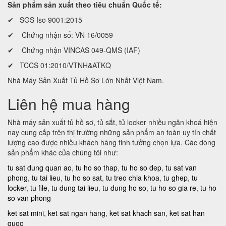
Sản phẩm sản xuất theo tiêu chuẩn Quốc tế:
✔ SGS Iso 9001:2015
✔ Chứng nhận số: VN 16/0059
✔ Chứng nhận VINCAS 049-QMS (IAF)
✔ TCCS 01:2010/VTNH&ATKQ
Nhà Máy Sản Xuất Tủ Hồ Sơ Lớn Nhất Việt Nam.
Liên hệ mua hàng
Nhà máy sản xuất tủ hồ sơ, tủ sắt, tủ locker nhiều ngăn khoá hiện
nay cung cấp trên thị trường những sản phẩm an toàn uy tín chất
lượng cao được nhiều khách hàng tinh tưởng chọn lựa. Các dòng
sản phẩm khác của chúng tôi như:
tu sat dung quan ao
,
tu ho so thap
,
tu ho so dep
,
tu sat van
phong
,
tu tai lieu
,
tu ho so sat
,
tu treo chia khoa
,
tu ghep
,
tu
locker
,
tu file
,
tu dung tai lieu
,
tu dung ho so
,
tu ho so gia re
,
tu ho
so van phong
ket sat mini
,
ket sat ngan hang
,
ket sat khach san
,
ket sat han
quoc