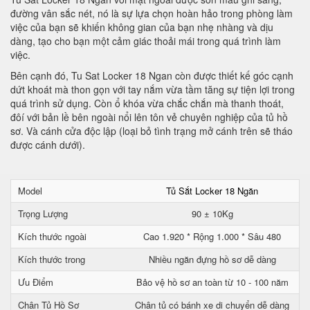
đường vân sắc nét, nó là sự lựa chọn hoàn hảo trong phòng làm
việc của bạn sẽ khiến không gian của bạn nhẹ nhàng và dịu
dàng, tạo cho bạn một cảm giác thoải mái trong quá trình làm
việc.
Bên cạnh đó, Tu Sat Locker 18 Ngan còn được thiết kế góc cạnh
dứt khoát mà thon gọn với tay nắm vừa tầm tăng sự tiện lợi trong
quá trình sử dụng. Còn ổ khóa vừa chắc chắn mà thanh thoát,
đôí với bản lề bên ngoài nổi lên tôn vẻ chuyên nghiệp của tủ hồ
sơ. Và cánh cửa độc lập (loại bỏ tình trạng mở cánh trên sẽ tháo
được cánh dưới).
Model
Tủ Sắt Locker 18 Ngăn
Trọng Lượng
90 ± 10Kg
Kích thước ngoài
Cao 1.920 * Rộng 1.000 * Sâu 480
Kích thước trong
Nhiều ngăn đựng hồ sơ dễ dàng
Ưu Điểm
Bảo vệ hồ sơ an toàn từ 10 - 100 năm
Chân Tủ Hồ Sơ
Chân tủ có bánh xe di chuyển dễ dàng