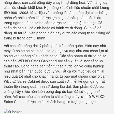
hãng được sản xuất bằng dây chuyền tự động hoá. Với hàng loạt
các tiêu chuẩn khắt khe. Hệ thống xác định tiêu chuẩn chất lượng
ISO 9001:2008. tủ tài liệu văn phòng là sản phẩm đạt các chứng
nhận và nhiều năm liền được lựa chọn là sản phẩm tiêu biểu
trong ngành. tủ hồ sơ ba cánh được sơn tĩnh điện bề mặt. Có
chân đế cao su cố định hoặc có bánh xe di động. Giúp kê dễ
dàng. tủ tài liệu văn phòng hiện nay được các công ty tin tưởng để
trang bị trong đơn vị mình.
Với các cửa hàng đại lý phân phối trên toàn quốc. Hiện nay nhà
máy tủ hồ sơ ba cánh sẵn sàng phục vụ mọi nhu cầu chọn lựa tủ
hồ sơ văn phòng của khách hàng. Các sản phẩm tủ đựng hồ sơ
cao cấp WELKO Safes Cabinet được sản xuất với nền tảng kỹ
thuật cao. Công nghệ tiên tiến từ các nước lớn về công nghiệp
như nhật bản, hàn quốc, đức, ý vv. Tất cả với mục tiêu đem lại
hiệu quả tốt nhất cho khách hàng. tủ bảo mật chống cháy 5 cánh
WELKO Safes Cabinet được sản xuất với thiết kế gọn gàng, rất
thuận tiện trong quá trình sử dụng lâu dài. Sản phẩm được sơn
chống trầy xước nên luôn bóng đẹp dù bạn đã sử dụng nhiều
năm. Với các mẫu sản phẩm tủ sắt chống cháy lưu trữ WELKO
Safes Cabinet được nhiều khách hàng tin tượng chọn lựa.