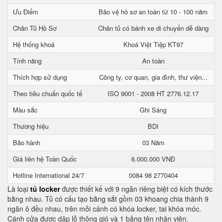
Ưu Điểm
Bảo vệ hồ sơ an toàn từ 10 - 100 năm
Chân Tủ Hồ Sơ
Chân tủ có bánh xe di chuyển dễ dàng
Hệ thống khoá
Khoá Việt Tiệp KT97
Tính năng
An toàn
Thích hợp sử dụng
Công ty, cơ quan, gia đình, thư viện...
Theo tiêu chuẩn quốc tế
ISO 9001 - 2008 HT 2776.12.17
Màu sắc
Ghi Sáng
Thương hiệu
BDI
Bảo hành
03 Năm
Giá liên hệ Toàn Quốc
6.000.000 VNĐ
Hotline International 24/7
0084 98 2770404
Là loại
tủ locker
được thiết kế với 9 ngăn riêng biệt có kích thước
bằng nhau. Tủ có cấu tạo bằng sắt gồm 03 khoang chia thành 9
ngăn ô đều nhau, trên mỗi cánh có khóa locker, tai khóa móc.
Cánh cửa được dập lỗ thông gió và 1 bảng tên nhân viên.