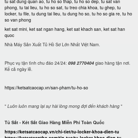
tu sat dung quan ao
,
tu ho so thap
,
tu ho so dep
,
tu sat van
phong
,
tu tai lieu
,
tu ho so sat
,
tu treo chia khoa
,
tu ghep
,
tu
locker
,
tu file
,
tu dung tai lieu
,
tu dung ho so
,
tu ho so gia re
,
tu ho
so van phong
ket sat mini
,
ket sat ngan hang
,
ket sat khach san
,
ket sat han
quoc
Nhà Máy Sản Xuất Tủ Hồ Sơ Lớn Nhất Việt Nam.
Phục vụ tận tình chu đáo 24/24:
098 2770404
giao hàng tận nơi.
Kể cả ngày lễ.
https://ketsatcaocap.vn/san-pham/tu-ho-so
"
Luôn luôn mang lại sự hài lòng mong đợi đến khách hàng
"
Tủ Sắt - Két Sắt Giao Hàng Miễn Phí Toàn Quốc
https://ketsatcaocap.vn/chi-tiet/tu-locker-khoa-dien-tu
https://ketsatcantho.com/tin-tuc/tu-locker-khoa-dien-tu