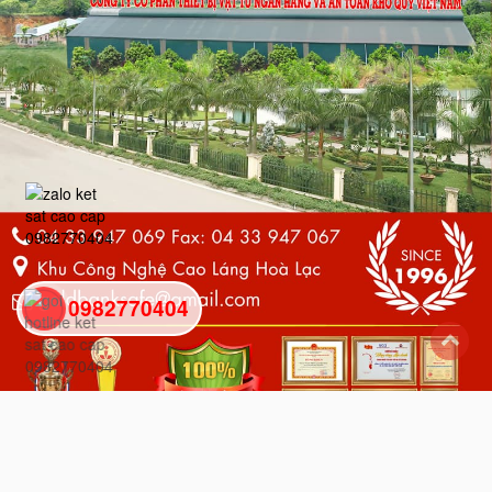
0982770404
back
to
top