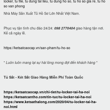
locker
,
tu file
,
tu dung tai lieu
,
tu dung ho so
,
tu ho so gia re
,
tu ho
so van phong
Nhà Máy Sản Xuất Tủ Hồ Sơ Lớn Nhất Việt Nam.
Phục vụ tận tình chu đáo 24/24:
098 2770404
giao hàng tận nơi.
Kể cả ngày lễ.
https://ketsatcaocap.vn/san-pham/tu-ho-so
"
Luôn luôn mang lại sự hài lòng mong đợi đến khách hàng
"
Tủ Sắt - Két Sắt Giao Hàng Miễn Phí Toàn Quốc
https://ketsatcaocap.vn/chi-tiet/tu-locker-tai-ha-noi
https://ketsatcantho.com/tin-tuc/tu-locker-tai-ha-noi
https://www.ketsathalong.com/2020/04/tu-locker-tai-ha-
noi.html