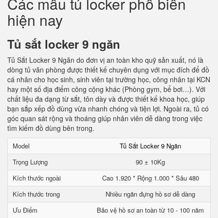
Các mẫu tủ locker phổ biến
hiện nay
Tủ sắt locker 9 ngăn
Tủ Sắt Locker 9 Ngăn do đơn vị an toàn kho quỹ sản xuất, nó là
dòng tủ văn phòng được thiết kế chuyên dụng với mục đích để đồ
cá nhân cho học sinh, sinh viên tại trường học, công nhân tại KCN
hay một số địa điểm công cộng khác (Phòng gym, bể bơi…). Với
chất liệu đa dạng từ sắt, tôn dày và được thiết kế khoa học, giúp
bạn sắp xếp đồ dùng vừa nhanh chóng và tiện lợi. Ngoài ra, tủ có
góc quan sát rộng và thoáng giúp nhân viên dễ dàng trong việc
tìm kiếm đồ dùng bên trong.
Model
Tủ Sắt Locker 9 Ngăn
Trọng Lượng
90 ± 10Kg
Kích thước ngoài
Cao 1.920 * Rộng 1.000 * Sâu 480
Kích thước trong
Nhiều ngăn đựng hồ sơ dễ dàng
Ưu Điểm
Bảo vệ hồ sơ an toàn từ 10 - 100 năm