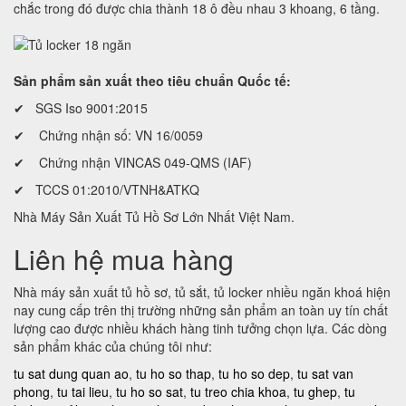
chắc trong đó được chia thành 18 ô đều nhau 3 khoang, 6 tầng.
Sản phẩm sản xuất theo tiêu chuẩn Quốc tế:
✔ SGS Iso 9001:2015
✔ Chứng nhận số: VN 16/0059
✔ Chứng nhận VINCAS 049-QMS (IAF)
✔ TCCS 01:2010/VTNH&ATKQ
Nhà Máy Sản Xuất Tủ Hồ Sơ Lớn Nhất Việt Nam.
Liên hệ mua hàng
Nhà máy sản xuất tủ hồ sơ, tủ sắt, tủ locker nhiều ngăn khoá hiện
nay cung cấp trên thị trường những sản phẩm an toàn uy tín chất
lượng cao được nhiều khách hàng tinh tưởng chọn lựa. Các dòng
sản phẩm khác của chúng tôi như:
tu sat dung quan ao
,
tu ho so thap
,
tu ho so dep
,
tu sat van
phong
,
tu tai lieu
,
tu ho so sat
,
tu treo chia khoa
,
tu ghep
,
tu