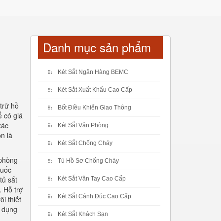
Danh mục sản phẩm
Két Sắt Ngân Hàng BEMC
Két Sắt Xuất Khẩu Cao Cấp
trữ hồ
Bốt Điều Khiển Giao Thông
ể có giá
xác
Két Sắt Văn Phòng
n là
Két Sắt Chống Cháy
 phòng
Tủ Hồ Sơ Chống Cháy
quốc
tủ sắt
Két Sắt Vân Tay Cao Cấp
. Hỗ trợ
Két Sắt Cánh Đúc Cao Cấp
i thiết
ử dụng
Két Sắt Khách Sạn