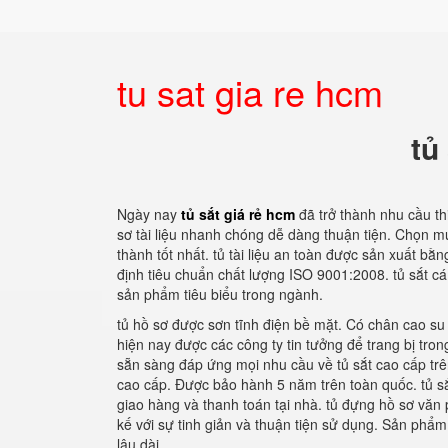
tu sat gia re hcm
tủ
Ngày nay
tủ sắt giá rẻ hcm
đã trở thành nhu cầu t
sơ tài liệu nhanh chóng dễ dàng thuận tiện. Chọn m
thành tốt nhất. tủ tài liệu an toàn được sản xuất b
định tiêu chuẩn chất lượng ISO 9001:2008. tủ sắt c
sản phẩm tiêu biểu trong ngành.
tủ hồ sơ được sơn tĩnh điện bề mặt. Có chân cao su 
hiện nay được các công ty tin tưởng để trang bị tro
sẵn sàng đáp ứng mọi nhu cầu về tủ sắt cao cấp trên
cao cấp. Được bảo hành 5 năm trên toàn quốc. tủ sắ
giao hàng và thanh toán tại nhà. tủ đựng hồ sơ văn
kế với sự tinh giản và thuận tiện sử dụng. Sản phẩ
lâu dài.