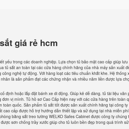
 sắt giá rẻ hcm
hiết yếu trong các doanh nghiệp. Lựa chọn tủ bảo mật cao cấp giúp lưu 
ua tủ sắt an toàn tại các cửa hàng chính hãng của nhà máy sản xuất đ
ằng công nghệ tự động. Với hàng loạt các tiêu chuẩn khắt khe. Hệ thống 
á nhân là sản phẩm đạt các chứng nhận và nhiều năm liền được lựa chọ
cố định hoặc lắp đặt bánh xe di động. Giúp kê dễ dàng. tủ tài liệu văn
ng đơn vị mình. Tủ hồ sơ Cao Cấp hiện nay với các cửa hàng trên toàn 
 toàn quốc. Sản phẩm tủ sắt tốt được sản xuất chính hãng tại công ty 
t cao cấp được hỗ trợ hướng dẫn thiết lập và sử dụng tại nhà miễn phí
 phòng bằng sắt treo tường WELKO Safes Cabinet được công ty chúng tô
m được sơn chống trầy xước giúp cho tủ luôn bền đẹp trong quá trình s