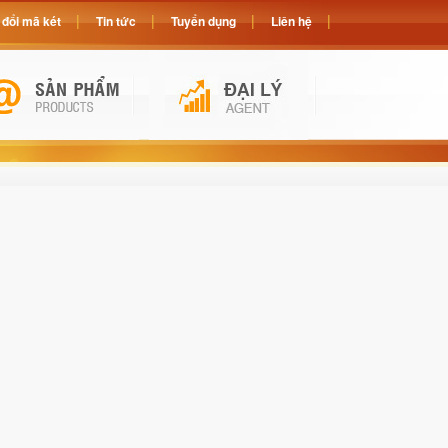
đổi mã két
Tin tức
Tuyển dụng
Liên hệ