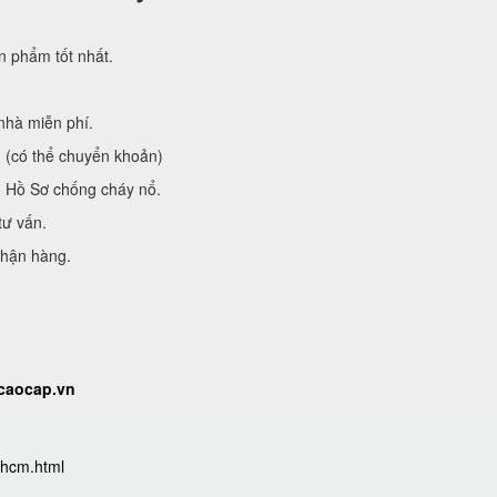
 phẩm tốt nhất.
nhà miễn phí.
g (có thể chuyển khoản)
ủ Hồ Sơ chống cháy nổ.
tư vấn.
nhận hàng.
tcaocap.vn
-hcm.html