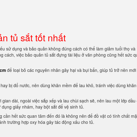
 tủ sắt tốt nhất
nếu sử dụng và bảo quản không đúng cách có thể làm giảm tuổi thọ và
ng cách, việc bảo quản tủ sắt đựng tài liệu ở văn phòng cũng hết sức 
hcm
để loại bỏ các nguyên nhân gây hại và bụi bẩn, giúp tủ trở nên mới
, hay bị đổ nước, nên dùng khăn mềm để lau khô, tránh việc dùng khăn
gian dài, ngoài việc sắp xếp và lau chùi sạch sẽ, nên lau một lớp dầu
dụng giấy nhám, hay bột sắt để vệ sinh tủ.
 cần hết sức quan tâm đến đó là không nên để đồ vật có tính chất mặ
tránh trường hợp oxy hóa gây tác động xấu cho tủ.