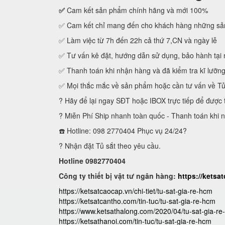
✅
Cam kết sản phẩm chính hãng và mới 100%
✅ Cam kết chỉ mang đến cho khách hàng những sản
✅ Làm việc từ 7h đến 22h cả thứ 7,CN và ngày lễ
✅ Tư vấn kê đặt, hướng dẫn sử dụng, bảo hành tại 
✅ Thanh toán khi nhận hàng và đã kiểm tra kĩ lưỡn
✅ Mọi thắc mắc về sản phẩm hoặc cần tư vấn về T
? Hãy để lại ngay SĐT hoặc IBOX trực tiếp để được 
? Miễn Phí Ship nhanh toàn quốc - Thanh toán khi 
☎️ Hotline: 098 2770404 Phục vụ 24/24?
? Nhận đặt Tủ sắt theo yêu cầu.
Hotline 0982770404
Công ty thiết bị vật tư ngân hàng:
https://ketsa
https://ketsatcaocap.vn/chi-tiet/tu-sat-gia-re-hcm
https://ketsatcantho.com/tin-tuc/tu-sat-gia-re-hcm
https://www.ketsathalong.com/2020/04/tu-sat-gia-re
https://ketsathanoi.com/tin-tuc/tu-sat-gia-re-hcm