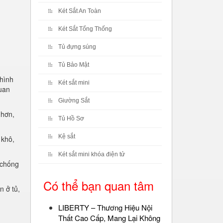
Két Sắt An Toàn
Két Sắt Tổng Thống
Tủ đựng súng
Tủ Bảo Mật
 hình
Két sắt mini
quan
Giường Sắt
 hơn,
Tủ Hồ Sơ
Kệ sắt
 khô,
Két sắt mini khóa điện tử
 chống
Có thể bạn quan tâm
n ở tủ,
LIBERTY – Thương Hiệu Nội
Thất Cao Cấp, Mang Lại Không