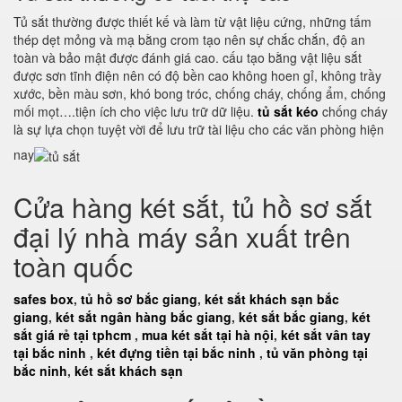
Tủ sắt thường được thiết kế và làm từ vật liệu cứng, những tấm
thép dẹt mỏng và mạ bằng crom tạo nên sự chắc chắn, độ an
toàn và bảo mật được đánh giá cao. cấu tạo bằng vật liệu sắt
được sơn tĩnh điện nên có độ bền cao không hoen gỉ, không trầy
xước, bền màu sơn, khó bong tróc, chống cháy, chống ẩm, chống
mối mọt….tiện ích cho việc lưu trữ dữ liệu.
tủ sắt kéo
chống cháy
là sự lựa chọn tuyệt vời để lưu trữ tài liệu cho các văn phòng hiện
nay
Cửa hàng két sắt, tủ hồ sơ sắt
đại lý nhà máy sản xuất trên
toàn quốc
safes box
,
tủ hồ sơ bắc giang
,
két sắt khách sạn bắc
giang
,
két sắt ngân hàng bắc giang
,
két sắt bắc giang
,
két
sắt giá rẻ tại tphcm
,
mua két sắt tại hà nội
,
két sắt vân tay
tại bắc ninh
,
két đựng tiền tại bắc ninh
,
tủ văn phòng tại
bắc ninh
,
két sắt khách sạn