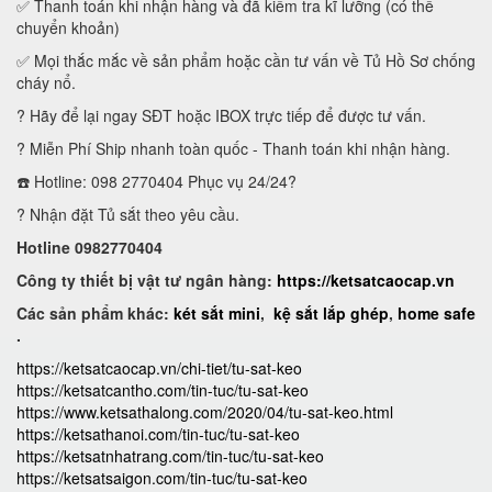
✅ Thanh toán khi nhận hàng và đã kiểm tra kĩ lưỡng (có thể
chuyển khoản)
✅ Mọi thắc mắc về sản phẩm hoặc cần tư vấn về Tủ Hồ Sơ chống
cháy nổ.
? Hãy để lại ngay SĐT hoặc IBOX trực tiếp để được tư vấn.
? Miễn Phí Ship nhanh toàn quốc - Thanh toán khi nhận hàng.
☎️ Hotline: 098 2770404 Phục vụ 24/24?
? Nhận đặt Tủ sắt theo yêu cầu.
Hotline 0982770404
Công ty thiết bị vật tư ngân hàng:
https://ketsatcaocap.vn
Các sản phẩm khác:
két sắt mini
,
kệ sắt lắp ghép
,
home safe
.
https://ketsatcaocap.vn/chi-tiet/tu-sat-keo
https://ketsatcantho.com/tin-tuc/tu-sat-keo
https://www.ketsathalong.com/2020/04/tu-sat-keo.html
https://ketsathanoi.com/tin-tuc/tu-sat-keo
https://ketsatnhatrang.com/tin-tuc/tu-sat-keo
https://ketsatsaigon.com/tin-tuc/tu-sat-keo