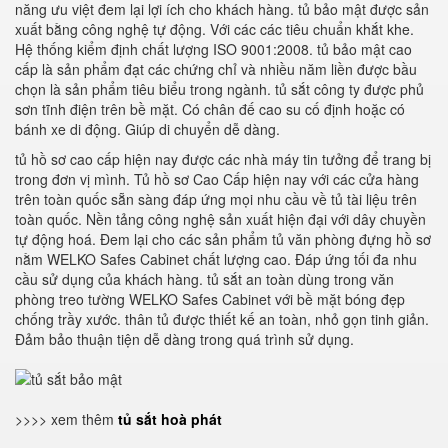
năng ưu việt đem lại lợi ích cho khách hàng. tủ bảo mật được sản
xuất bằng công nghệ tự động. Với các các tiêu chuẩn khắt khe.
Hệ thống kiểm định chất lượng ISO 9001:2008. tủ bảo mật cao
cấp là sản phẩm đạt các chứng chỉ và nhiều năm liền được bầu
chọn là sản phẩm tiêu biểu trong ngành. tủ sắt công ty được phủ
sơn tĩnh điện trên bề mặt. Có chân đế cao su cố định hoặc có
bánh xe di động. Giúp di chuyển dễ dàng.
tủ hồ sơ cao cấp hiện nay được các nhà máy tin tưởng để trang bị
trong đơn vị mình. Tủ hồ sơ Cao Cấp hiện nay với các cửa hàng
trên toàn quốc sẵn sàng đáp ứng mọi nhu cầu về tủ tài liệu trên
toàn quốc. Nền tảng công nghệ sản xuất hiện đại với dây chuyền
tự động hoá. Đem lại cho các sản phẩm tủ văn phòng đựng hồ sơ
nằm WELKO Safes Cabinet chất lượng cao. Đáp ứng tối đa nhu
cầu sử dụng của khách hàng. tủ sắt an toàn dùng trong văn
phòng treo tường WELKO Safes Cabinet với bề mặt bóng đẹp
chống trầy xước. thân tủ được thiết kế an toàn, nhỏ gọn tinh giản.
Đảm bảo thuận tiện dễ dàng trong quá trình sử dụng.
>>>> xem thêm
tủ sắt hoà phát