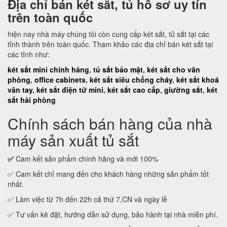
Địa chỉ bán két sắt, tủ hồ sơ uy tín
trên toàn quốc
hiện nay nhà máy chúng tôi còn cung cấp két sắt, tủ sắt tại các
tỉnh thành trên toàn quốc. Tham khảo các địa chỉ bán két sắt tại
các tỉnh như:
két sắt mini chính hãng
,
tủ sắt bảo mật
,
két sắt cho văn
phòng
,
office cabinets
,
két sắt siêu chống cháy
,
két sắt khoá
vân tay
,
két sắt điện tử mini
,
két sắt cao cấp
,
giường sắt
,
két
sắt hải phòng
Chính sách bán hàng của nhà
máy sản xuất tủ sắt
✅
Cam kết sản phẩm chính hãng và mới 100%
✅ Cam kết chỉ mang đến cho khách hàng những sản phẩm tốt
nhất.
✅ Làm việc từ 7h đến 22h cả thứ 7,CN và ngày lễ
✅ Tư vấn kê đặt, hướng dẫn sử dụng, bảo hành tại nhà miễn phí.