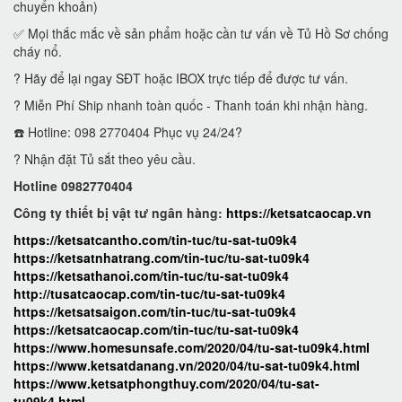
chuyển khoản)
✅ Mọi thắc mắc về sản phẩm hoặc cần tư vấn về Tủ Hồ Sơ chống
cháy nổ.
? Hãy để lại ngay SĐT hoặc IBOX trực tiếp để được tư vấn.
? Miễn Phí Ship nhanh toàn quốc - Thanh toán khi nhận hàng.
☎️ Hotline: 098 2770404 Phục vụ 24/24?
? Nhận đặt Tủ sắt theo yêu cầu.
Hotline 0982770404
Công ty thiết bị vật tư ngân hàng:
https://ketsatcaocap.vn
https://ketsatcantho.com/tin-tuc/tu-sat-tu09k4
https://ketsatnhatrang.com/tin-tuc/tu-sat-tu09k4
https://ketsathanoi.com/tin-tuc/tu-sat-tu09k4
http://tusatcaocap.com/tin-tuc/tu-sat-tu09k4
https://ketsatsaigon.com/tin-tuc/tu-sat-tu09k4
https://ketsatcaocap.com/tin-tuc/tu-sat-tu09k4
https://www.homesunsafe.com/2020/04/tu-sat-tu09k4.html
https://www.ketsatdanang.vn/2020/04/tu-sat-tu09k4.html
https://www.ketsatphongthuy.com/2020/04/tu-sat-
tu09k4.html