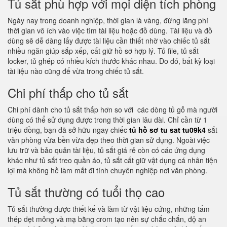
Tủ sắt phù hợp với mọi diện tích phòng
Ngày nay trong doanh nghiệp, thời gian là vàng, đừng lãng phí
thời gian vô ích vào việc tìm tài liệu hoặc đồ dùng. Tài liệu và đồ
dùng sẽ dễ dàng lấy được tài liệu cần thiết nhờ vào chiếc tủ sắt
nhiều ngăn giúp sắp xếp, cất giữ hồ sơ hợp lý. Tủ file, tủ sắt
locker, tủ ghép có nhiều kích thước khác nhau. Do đó, bất kỳ loại
tài liệu nào cũng để vừa trong chiếc tủ sắt.
Chi phí thấp cho tủ sắt
Chi phí dành cho tủ sắt thấp hơn so với các dòng tủ gỗ mà người
dùng có thể sử dụng được trong thời gian lâu dài. Chỉ cần từ 1
triệu đồng, bạn đã sở hữu ngay chiếc
tủ hồ sơ tu sat tu09k4
sắt
văn phòng vừa bền vừa đẹp theo thời gian sử dụng. Ngoài việc
lưu trữ và bảo quản tài liệu, tủ sắt giá rẻ còn có các ứng dụng
khác như tủ sắt treo quần áo, tủ sắt cất giữ vật dụng cá nhân tiện
lợi mà không hề làm mất đi tính chuyên nghiệp nơi văn phòng.
Tủ sắt thường có tuổi thọ cao
Tủ sắt thường được thiết kế và làm từ vật liệu cứng, những tấm
thép dẹt mỏng và mạ bằng crom tạo nên sự chắc chắn, độ an