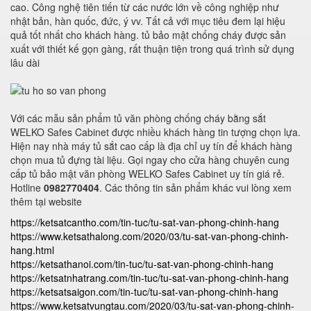
cao. Công nghệ tiên tiến từ các nước lớn về công nghiệp như
nhật bản, hàn quốc, đức, ý vv. Tất cả với mục tiêu đem lại hiệu
quả tốt nhất cho khách hàng. tủ bảo mật chống cháy được sản
xuất với thiết kế gọn gàng, rất thuận tiện trong quá trình sử dụng
lâu dài
Với các mẫu sản phẩm tủ văn phòng chống cháy bằng sắt
WELKO Safes Cabinet được nhiều khách hàng tin tượng chọn lựa.
Hiện nay nhà máy tủ sắt cao cấp là địa chỉ uy tín để khách hàng
chọn mua tủ đựng tài liệu. Gọi ngay cho cửa hàng chuyên cung
cấp tủ bảo mật văn phòng WELKO Safes Cabinet uy tín giá rẻ.
Hotline
0982770404
. Các thông tin sản phẩm khác vui lòng xem
thêm tại website
https://ketsatcantho.com/tin-tuc/tu-sat-van-phong-chinh-hang
https://www.ketsathalong.com/2020/03/tu-sat-van-phong-chinh-
hang.html
https://ketsathanoi.com/tin-tuc/tu-sat-van-phong-chinh-hang
https://ketsatnhatrang.com/tin-tuc/tu-sat-van-phong-chinh-hang
https://ketsatsaigon.com/tin-tuc/tu-sat-van-phong-chinh-hang
https://www.ketsatvungtau.com/2020/03/tu-sat-van-phong-chinh-