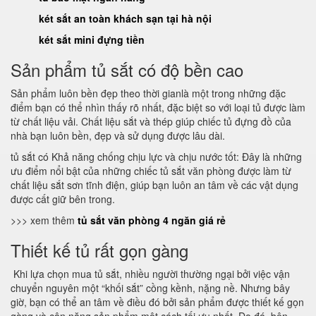
két sắt an toàn khách sạn tại hà nội
két sắt mini đựng tiền
Sản phẩm tủ sắt có độ bền cao
Sản phẩm luôn bền đẹp theo thời gianlà một trong những đặc
điểm bạn có thể nhìn thấy rõ nhất, đặc biệt so với loại tủ được làm
từ chất liệu vải. Chất liệu sắt và thép giúp chiếc tủ đựng đồ của
nhà bạn luôn bền, đẹp và sử dụng được lâu dài.
tủ sắt có Khả năng chống chịu lực và chịu nước tốt: Đây là những
ưu điểm nổi bật của những chiếc tủ sắt văn phòng được làm từ
chất liệu sắt sơn tĩnh điện, giúp bạn luôn an tâm về các vật dụng
được cất giữ bên trong.
>>> xem thêm
tủ sắt văn phòng 4 ngăn giá rẻ
Thiết kế tủ rất gọn gàng
Khi lựa chọn mua tủ sắt, nhiều người thường ngại bởi việc vận
chuyển nguyên một “khối sắt” cồng kềnh, nặng nề. Nhưng bây
giờ, bạn có thể an tâm về điều đó bởi sản phẩm được thiết kế gọn