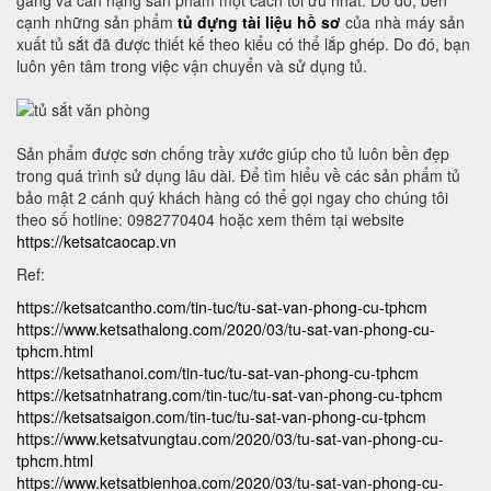
gàng và cân nặng sản phẩm một cách tối ưu nhất. Do đó, bên
cạnh những sản phẩm
tủ đựng tài liệu hồ sơ
của nhà máy sản
xuất tủ sắt đã được thiết kế theo kiểu có thể lắp ghép. Do đó, bạn
luôn yên tâm trong việc vận chuyển và sử dụng tủ.
Sản phẩm được sơn chống trầy xước giúp cho tủ luôn bền đẹp
trong quá trình sử dụng lâu dài. Để tìm hiểu về các sản phẩm tủ
bảo mật 2 cánh quý khách hàng có thể gọi ngay cho chúng tôi
theo số hotline: 0982770404 hoặc xem thêm tại website
https://ketsatcaocap.vn
Ref:
https://ketsatcantho.com/tin-tuc/tu-sat-van-phong-cu-tphcm
https://www.ketsathalong.com/2020/03/tu-sat-van-phong-cu-
tphcm.html
https://ketsathanoi.com/tin-tuc/tu-sat-van-phong-cu-tphcm
https://ketsatnhatrang.com/tin-tuc/tu-sat-van-phong-cu-tphcm
https://ketsatsaigon.com/tin-tuc/tu-sat-van-phong-cu-tphcm
https://www.ketsatvungtau.com/2020/03/tu-sat-van-phong-cu-
tphcm.html
https://www.ketsatbienhoa.com/2020/03/tu-sat-van-phong-cu-