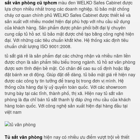
sắt văn phòng cũ tphcm
màu đen WELKO Safes Cabinet được
lựa chọn nhiều nhất trong các doanh nghiệp. tủ bảo mật chống
cháy cơ quan chính phủ WELKO Safes Cabinet được thiết kế và
sản xuất với nhiều model hiện đại phù hợp với nhu cầu sử dụng
của khách hàng. Sản phẩm được phân phối bởi đại lý chuyên
cung cấp tủ hồ sơ. tủ bảo mật được chế tạo bằng công nghệ hiện
đại. Với những các tiêu chuẩn khắt khe. Hệ thống xác định tiêu
chuẩn chất lượng ISO 9001:2008.
tủ sắt giá rẻ là sản phẩm đạt các chứng nhận và nhiều năm liền
được chọn là sản phẩm tiêu biểu trong ngành. tủ hồ sơ văn phòng
được sơn tĩnh điện bề mặt. Có chân đế cao su cố định hoặc lắp
đặt bánh xe di động. Giúp đặt dễ dàng. tủ bảo mật giá rẻ hiện nay
được các công ty tin tưởng để trang bị trong đơn vị mình. Hệ
thống cửa hàng đại lý uỷ quyển toàn quốc. Với các showroom
trưng bày tại các tỉnh, thành phố, thị xã. HIện nay tủ sắt văn
phòng là địa chỉ bán tủ sắt thanh lý đáp ứng nhu cầu của khách
hàng toàn quốc. Với công nghệ sản xuất hiện đại hàng đầu tại
việt nam
Tủ sắt văn phòng
hiện nay có nhiều ưu điểm vượt trội về thiết