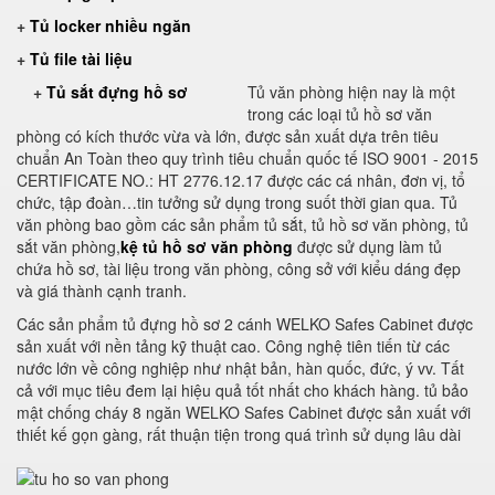
+
Tủ locker nhiều ngăn
+
Tủ file tài liệu
+
Tủ sắt đựng hồ sơ
Tủ văn phòng hiện nay là một
trong các loại tủ hồ sơ văn
phòng có kích thước vừa và lớn, được sản xuất dựa trên tiêu
chuẩn An Toàn theo quy trình tiêu chuẩn quốc tế ISO 9001 - 2015
CERTIFICATE NO.: HT 2776.12.17 được các cá nhân, đơn vị, tổ
chức, tập đoàn…tin tưởng sử dụng trong suốt thời gian qua. Tủ
văn phòng bao gồm các sản phẩm tủ sắt, tủ hồ sơ văn phòng, tủ
sắt văn phòng,
kệ tủ hồ sơ văn phòng
được sử dụng làm tủ
chứa hồ sơ, tài liệu trong văn phòng, công sở với kiểu dáng đẹp
và giá thành cạnh tranh.
Các sản phẩm tủ đựng hồ sơ 2 cánh WELKO Safes Cabinet được
sản xuất với nền tảng kỹ thuật cao. Công nghệ tiên tiến từ các
nước lớn về công nghiệp như nhật bản, hàn quốc, đức, ý vv. Tất
cả với mục tiêu đem lại hiệu quả tốt nhất cho khách hàng. tủ bảo
mật chống cháy 8 ngăn WELKO Safes Cabinet được sản xuất với
thiết kế gọn gàng, rất thuận tiện trong quá trình sử dụng lâu dài