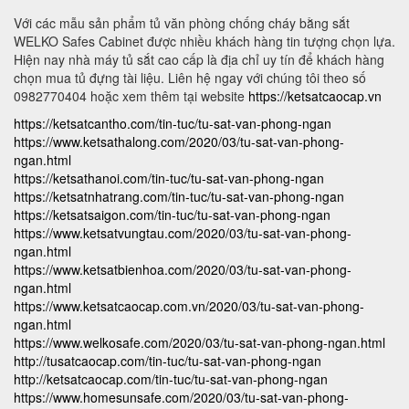
Với các mẫu sản phẩm tủ văn phòng chống cháy bằng sắt
WELKO Safes Cabinet được nhiều khách hàng tin tượng chọn lựa.
Hiện nay nhà máy tủ sắt cao cấp là địa chỉ uy tín để khách hàng
chọn mua tủ đựng tài liệu. Liên hệ ngay với chúng tôi theo số
0982770404 hoặc xem thêm tại website
https://ketsatcaocap.vn
https://ketsatcantho.com/tin-tuc/tu-sat-van-phong-ngan
https://www.ketsathalong.com/2020/03/tu-sat-van-phong-
ngan.html
https://ketsathanoi.com/tin-tuc/tu-sat-van-phong-ngan
https://ketsatnhatrang.com/tin-tuc/tu-sat-van-phong-ngan
https://ketsatsaigon.com/tin-tuc/tu-sat-van-phong-ngan
https://www.ketsatvungtau.com/2020/03/tu-sat-van-phong-
ngan.html
https://www.ketsatbienhoa.com/2020/03/tu-sat-van-phong-
ngan.html
https://www.ketsatcaocap.com.vn/2020/03/tu-sat-van-phong-
ngan.html
https://www.welkosafe.com/2020/03/tu-sat-van-phong-ngan.html
http://tusatcaocap.com/tin-tuc/tu-sat-van-phong-ngan
http://ketsatcaocap.com/tin-tuc/tu-sat-van-phong-ngan
https://www.homesunsafe.com/2020/03/tu-sat-van-phong-