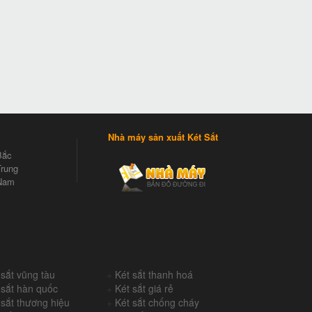
Nhà máy sản xuất Két Sắt
Bắc
rung
Nam
 sắt vũng tàu
+
Két sắt thanh hoá
 sắt hàn quốc
+
Két sắt giá rẻ
 sắt thương hiệu
+
Két sắt chống cháy