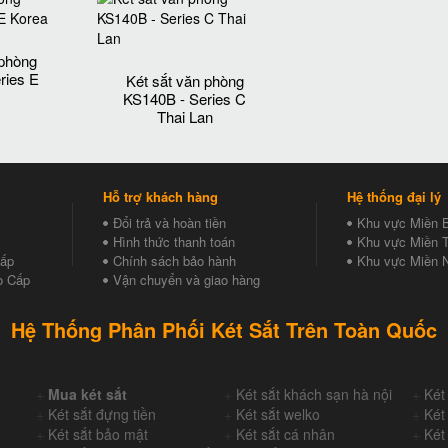
 phòng
ries E
Két sắt văn phòng
KS140B - Series C
Thai Lan
Hỗ trợ khách hàng
Hệ thống đại lý
Đổi trả và hoàn tiền
Khu vực Miền 
Hình thức thanh toán
Khu vực Miền T
Cấp
Chính sách bảo hành
Khu vực Miền 
o Cấp
Vận chuyển và giao hàng
Hệ Thống Phân Phối Két Sắt Trên Toàn Quốc
+
Mua két sắt
+
Két sắt khách sạn hà nội
+
Két
+
Két sắt đựng tiền
+
Két sắt welko
+
Két
+
Két sắt bảo mật
+
Két sắt cá nhân
+
Két