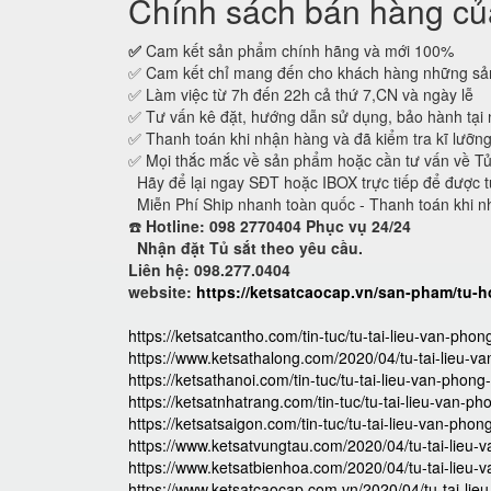
Chính sách bán hàng của
✅
Cam kết sản phẩm chính hãng và mới 100%
✅ Cam kết chỉ mang đến cho khách hàng những sản
✅ Làm việc từ 7h đến 22h cả thứ 7,CN và ngày lễ
✅ Tư vấn kê đặt, hướng dẫn sử dụng, bảo hành tại 
✅ Thanh toán khi nhận hàng và đã kiểm tra kĩ lưỡn
✅ Mọi thắc mắc về sản phẩm hoặc cần tư vấn về T
Hãy để lại ngay SĐT hoặc IBOX trực tiếp để được t
Miễn Phí Ship nhanh toàn quốc - Thanh toán khi n
☎️
Hotline: 098 2770404 Phục vụ 24/24
Nhận đặt Tủ sắt theo yêu cầu.
Liên hệ: 098.277.0404
website:
https://ketsatcaocap.vn/san-pham/tu-h
https://ketsatcantho.com/tin-tuc/tu-tai-lieu-van-phon
https://www.ketsathalong.com/2020/04/tu-tai-lieu-va
https://ketsathanoi.com/tin-tuc/tu-tai-lieu-van-phong-
https://ketsatnhatrang.com/tin-tuc/tu-tai-lieu-van-ph
https://ketsatsaigon.com/tin-tuc/tu-tai-lieu-van-phon
https://www.ketsatvungtau.com/2020/04/tu-tai-lieu-v
https://www.ketsatbienhoa.com/2020/04/tu-tai-lieu-v
https://www.ketsatcaocap.com.vn/2020/04/tu-tai-lie