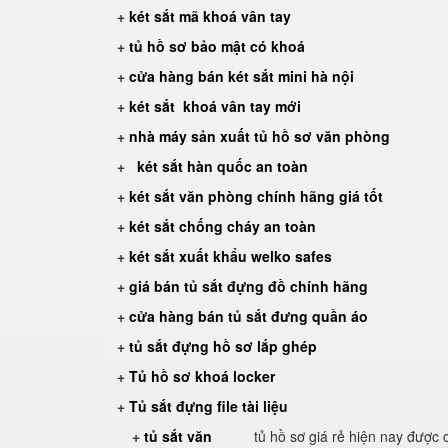
+
két sắt mã khoá vân tay
+
tủ hồ sơ bảo mật có khoá
+
cửa hàng bán két sắt mini hà nội
+
két sắt khoá vân tay mới
+
nhà máy sản xuất tủ hồ sơ văn phòng
+
két sắt hàn quốc an toàn
+
két sắt văn phòng chính hãng giá tốt
+
két sắt chống cháy an toàn
+
két sắt xuất khẩu welko safes
+
giá bán tủ sắt đựng đồ chính hãng
+
cửa hàng bán tủ sắt đưng quần áo
+
tủ sắt đựng hồ sơ lắp ghép
+
Tủ hồ sơ khoá locker
+
Tủ sắt đựng file tài liệu
+
tủ sắt văn
tủ hồ sơ giá rẻ hiện nay được 