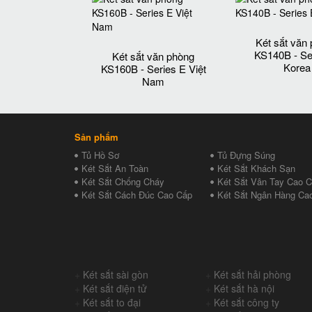
Két sắt văn
KS140B - Se
Két sắt văn phòng
Korea
KS160B - Series E Việt
Nam
Sản phẩm
Tủ Hồ Sơ
Tủ Đựng Súng
Két Sắt An Toàn
Két Sắt Khách Sạn
Két Sắt Chống Cháy
Két Sắt Vân Tay Cao 
Két Sắt Cách Đúc Cao Cấp
Két Sắt Ngân Hàng Ca
+
Két sắt sài gòn
+
Két sắt hải phòng
+
Két sắt điện tử
+
Két sắt hà nội
+
Két sắt to đại
+
Két sắt công ty