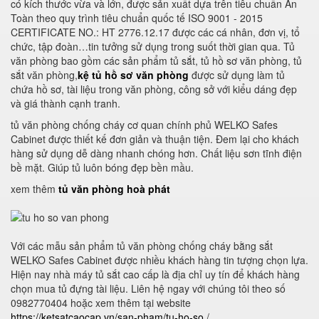
có kích thước vừa và lớn, được sản xuất dựa trên tiêu chuẩn An
Toàn theo quy trình tiêu chuẩn quốc tế ISO 9001 - 2015
CERTIFICATE NO.: HT 2776.12.17 được các cá nhân, đơn vị, tổ
chức, tập đoàn…tin tưởng sử dụng trong suốt thời gian qua. Tủ
văn phòng bao gồm các sản phẩm tủ sắt, tủ hồ sơ văn phòng, tủ
sắt văn phòng,
kệ tủ hồ sơ văn phòng
được sử dụng làm tủ
chứa hồ sơ, tài liệu trong văn phòng, công sở với kiểu dáng đẹp
và giá thành cạnh tranh.
tủ văn phòng chống cháy cơ quan chính phủ WELKO Safes
Cabinet được thiết kế đơn giản và thuận tiện. Đem lại cho khách
hàng sử dụng dễ dàng nhanh chóng hơn. Chất liệu sơn tĩnh điện
bề mặt. Giúp tủ luôn bóng đẹp bền mầu.
xem thêm
tủ văn phòng hoà phát
Với các mẫu sản phẩm tủ văn phòng chống cháy bằng sắt
WELKO Safes Cabinet được nhiều khách hàng tin tượng chọn lựa.
Hiện nay nhà máy tủ sắt cao cấp là địa chỉ uy tín để khách hàng
chọn mua tủ đựng tài liệu. Liên hệ ngay với chúng tôi theo số
0982770404 hoặc xem thêm tại website
https://ketsatcaocap.vn/san-pham/tu-ho-so
/