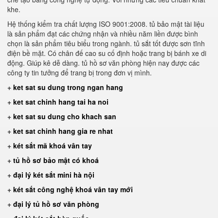
khe.
Hệ thống kiểm tra chất lượng ISO 9001:2008. tủ bảo mật tài liệu
là sản phẩm đạt các chứng nhận và nhiều năm liền được bình
chọn là sản phẩm tiêu biểu trong ngành. tủ sắt tốt được sơn tĩnh
điện bề mặt. Có chân đế cao su cố định hoặc trang bị bánh xe di
động. Giúp kê dễ dàng. tủ hồ sơ văn phòng hiện nay được các
công ty tin tưởng để trang bị trong đơn vị mình.
+
ket sat su dung trong ngan hang
+
ket sat chinh hang tai ha noi
+
ket sat su dung cho khach san
+
ket sat chinh hang gia re nhat
+
két sắt mã khoá vân tay
+
tủ hồ sơ bảo mật có khoá
+
đại lý két sắt mini hà nội
+
két sắt công nghệ khoá vân tay mới
+
đại lý tủ hồ sơ văn phòng