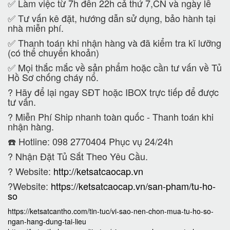
✅ Làm việc từ 7h đến 22h cả thứ 7,CN và ngày lễ
✅ Tư vấn kê đặt, hướng dẫn sử dụng, bảo hành tại
nhà miễn phí.
✅ Thanh toán khi nhận hàng và đã kiểm tra kĩ lưỡng
(có thể chuyển khoản)
✅ Mọi thắc mắc về sản phẩm hoặc cần tư vấn về Tủ
Hồ Sơ chống cháy nổ.
?
Hãy để lại ngay SĐT hoặc IBOX trực tiếp để được
tư vấn.
?
Miễn Phí Ship nhanh toàn quốc - Thanh toán khi
nhận hàng.
☎️ Hotline: 098 2770404 Phục vụ 24/24h
?
Nhận Đặt Tủ Sắt Theo Yêu Cầu.
? Website:
http://ketsatcaocap.vn
?Website:
https://ketsatcaocap.vn/san-pham/tu-ho-
so
https://ketsatcantho.com/tin-tuc/vi-sao-nen-chon-mua-tu-ho-so-
ngan-hang-dung-tai-lieu