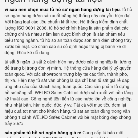
vì sao nên chọn mua tủ hồ sơ ngân hàng đựng tài liệu
. tủ hồ
sơ ngân hàng được sản xuất bằng hệ thống dây chuyền hiện đại.
Với hàng loạt các tiêu chuẩn khắt khe. Hệ thống kiểm định chất
lượng ISO 9001:2008. tủ hồ sơ chính hãng là sản phẩm đạt các
chứng chỉ và nhiều năm liền được bình chọn là sản phẩm tiêu
biểu trong ngành. tủ hồ sơ an toàn được sơn tĩnh điện chống trầy
xước bề mặt. Có chân cao su cố định hoặc trang bị bánh xe di
động. Giúp kê dễ dàng.
tủ sắt 8 ngăn
tủ sắt 2 cánh hiện nay được các xí nghiệp tin tưởng
để trang bị trong đơn vị mình. Hệ thống cửa hàng đại lý uỷ quyển
toàn quốc. Với các showroom trưng bày tại các tỉnh, thành phố,
thị xã. HIện nay tủ sắt văn phòng là địa chỉ bán tủ sắt giá rẻ đáp
ứng nhu cầu của khách hàng toàn quốc. Các sản phẩm tủ đựng
hồ sơ bằng sắt WELKO Safes Cabinet được sản xuất với nền tảng
kỹ thuật cao. Công nghệ tiên tiến từ các nước lớn về công nghiệp
như nhật bản, hàn quốc, đức, ý vv. Tất cả với mục tiêu đem lại
hiệu quả tốt nhất cho khách hàng. tủ sắt an toàn dùng trong văn
phòng 1 cánh WELKO Safes Cabinet với bề mặt bóng đẹp chống
trầy xước
sản phẩm tủ hồ sơ ngân hàng giá rẻ
Cung cấp tủ bảo mật