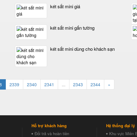
két sắt mini giá
két sắt mini gắn tường
két sắt mini dùng cho khách sạn
8
2339
2340
2341
...
2343
2344
»
Hỗ trợ khách hàng
Hệ thống đại lý
Đổi trả và hoàn tiền
Khu vực Miền 