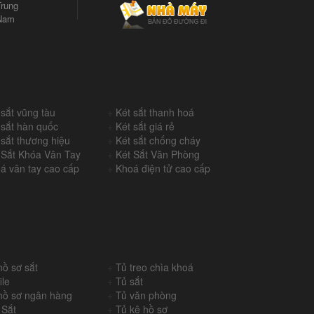
rung
Nam
 sắt vũng tàu
+
Két sắt thanh hoá
 sắt hàn quốc
+
Két sắt giá rẻ
 sắt thương hiệu
+
Két sắt chống cháy
 Sắt Khóa Vân Tay
+
Két Sắt Văn Phòng
á vân tay cao cấp
+
Khoá điện tử cao cấp
hồ sơ sắt
+
Tủ treo chìa khoá
ile
+
Tủ sắt
hồ sơ ngân hàng
+
Tủ văn phòng
 Sắt
+
Tủ kệ hồ sơ