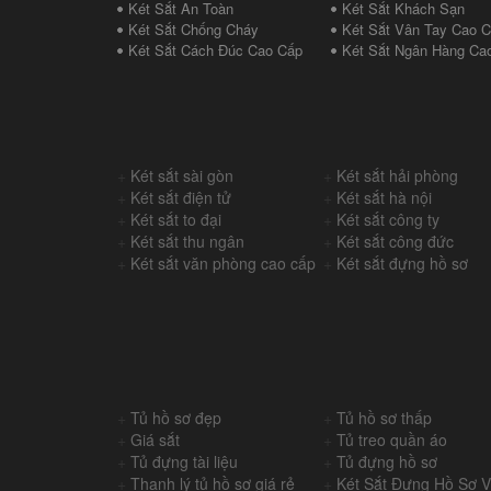
Két Sắt An Toàn
Két Sắt Khách Sạn
Két Sắt Chống Cháy
Két Sắt Vân Tay Cao 
Két Sắt Cách Đúc Cao Cấp
Két Sắt Ngân Hàng Ca
+
Két sắt sài gòn
+
Két sắt hải phòng
+
Két sắt điện tử
+
Két sắt hà nội
+
Két sắt to đại
+
Két sắt công ty
+
Két sắt thu ngân
+
Két sắt công đức
+
Két sắt văn phòng cao cấp
+
Két sắt đựng hồ sơ
+
Tủ hồ sơ đẹp
+
Tủ hồ sơ thấp
+
Giá sắt
+
Tủ treo quần áo
+
Tủ đựng tài liệu
+
Tủ đựng hồ sơ
+
Thanh lý tủ hồ sơ giá rẻ
+
Két Sắt Đựng Hồ Sơ 