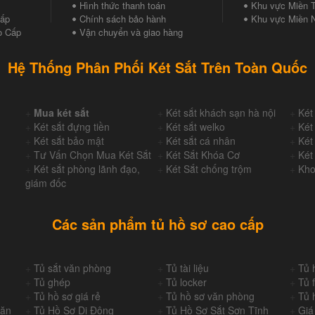
Hình thức thanh toán
Khu vực Miền T
Cấp
Chính sách bảo hành
Khu vực Miền 
o Cấp
Vận chuyển và giao hàng
Hệ Thống Phân Phối Két Sắt Trên Toàn Quốc
+
Mua két sắt
+
Két sắt khách sạn hà nội
+
Két
+
Két sắt đựng tiền
+
Két sắt welko
+
Két
+
Két sắt bảo mật
+
Két sắt cá nhân
+
Két
+
Tư Vấn Chọn Mua Két Sắt
+
Két Sắt Khóa Cơ
+
Két
+
Két sắt phòng lãnh đạo,
+
Két Sắt chống trộm
+
Kho
giám đốc
Các sản phẩm tủ hồ sơ cao cấp
+
Tủ sắt văn phòng
+
Tủ tài liệu
+
Tủ 
+
Tủ ghép
+
Tủ locker
+
Tủ f
+
Tủ hồ sơ giá rẻ
+
Tủ hồ sơ văn phòng
+
Tủ 
Văn
+
Tủ Hồ Sơ Di Động
+
Tủ Hồ Sơ Sắt Sơn Tĩnh
+
Giá