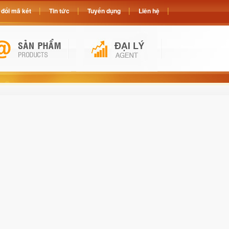
đổi mã két
Tin tức
Tuyển dụng
Liên hệ