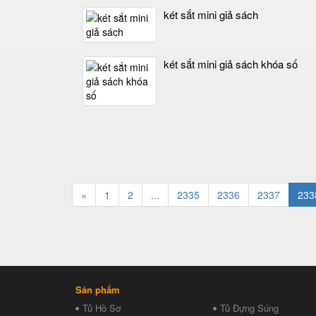
két sắt mini giả sách
két sắt mini giả sách khóa số
«
1
2
...
2335
2336
2337
233
Sản phẩm
Tủ Hồ Sơ
Tủ Đựng Súng